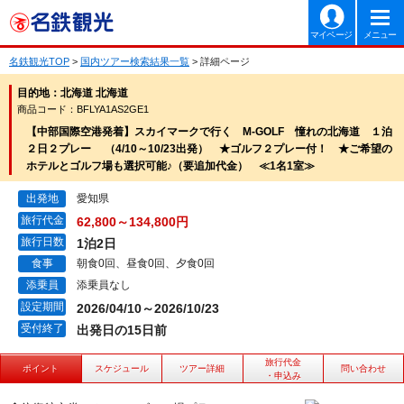
マイページ
メニュー
名鉄観光TOP
>
国内ツアー検索結果一覧
> 詳細ページ
目的地：北海道 北海道
商品コード：BFLYA1AS2GE1
【中部国際空港発着】スカイマークで行く M-GOLF 憧れの北海道 １泊
２日２プレー （4/10～10/23出発） ★ゴルフ２プレー付！ ★ご希望の
ホテルとゴルフ場も選択可能♪（要追加代金） ≪1名1室≫
出発地
愛知県
旅行代金
62,800～134,800円
旅行日数
1泊2日
食事
朝食0回、昼食0回、夕食0回
添乗員
添乗員なし
設定期間
2026/04/10～2026/10/23
受付終了
出発日の15日前
旅行代金
ポイント
スケジュール
ツアー詳細
問い合わせ
・申込み