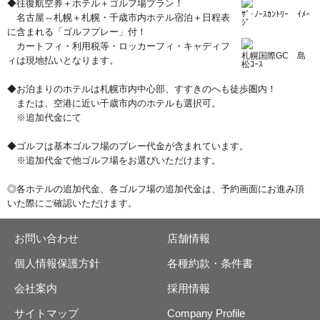
◆往復航空券＋ホテル＋ゴルフ場プラン！
ｻﾞ･ﾉｰｽｶﾝﾄﾘｰ　ｲﾒｰ
名古屋⇔札幌＋札幌・千歳市内ホテル宿泊＋日程表
ｼﾞ
に含まれる「ゴルフプレー」付！
カートフィ・利用税等・ロッカーフィ・キャディフ
札幌国際GC　島
ィは現地払いとなります。
松ｺｰｽ
◆お泊まりのホテルは札幌市内中心部、すすきのへも徒歩圏内！
または、空港に近い千歳市内のホテルも選択可。
※追加代金にて
◆ゴルフは基本ゴルフ場のプレー代金が含まれています。
※追加代金で他ゴルフ場をお選びいただけます。
◎各ホテルの追加代金、各ゴルフ場の追加代金は、予約画面にお進み頂
いた際にご確認いただけます。
お問い合わせ
店舗情報
個人情報保護方針
各種約款・条件書
会社案内
採用情報
サイトマップ
Company Profile