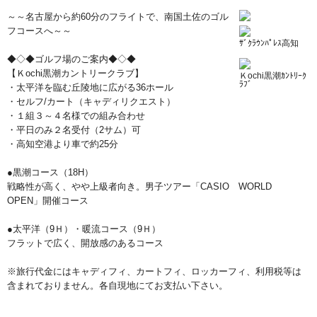
～～名古屋から約60分のフライトで、南国土佐のゴル
フコースへ～～
ｻﾞｸﾗｳﾝﾊﾟﾚｽ高知
◆◇◆ゴルフ場のご案内◆◇◆
【Ｋochi黒潮カントリークラブ】
Ｋochi黒潮ｶﾝﾄﾘｰｸ
ﾗﾌﾞ
・太平洋を臨む丘陵地に広がる36ホール
・セルフ/カート（キャディリクエスト）
・１組３～４名様での組み合わせ
・平日のみ２名受付（2サム）可
・高知空港より車で約25分
●黒潮コース（18H）
戦略性が高く、やや上級者向き。男子ツアー「CASIO WORLD
OPEN」開催コース
●太平洋（9Ｈ）・暖流コース（9Ｈ）
フラットで広く、開放感のあるコース
※旅行代金にはキャディフィ、カートフィ、ロッカーフィ、利用税等は
含まれておりません。各自現地にてお支払い下さい。