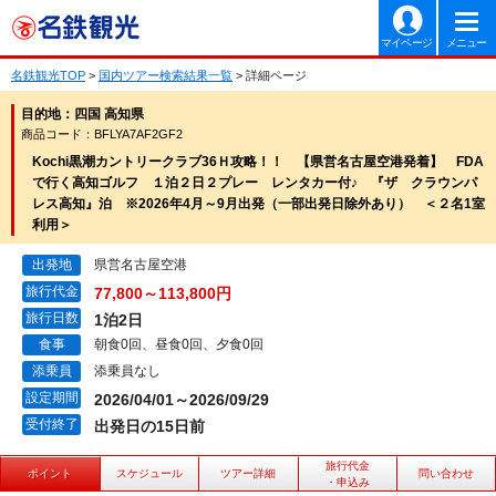
マイページ
メニュー
名鉄観光TOP
>
国内ツアー検索結果一覧
> 詳細ページ
目的地：四国 高知県
商品コード：BFLYA7AF2GF2
Kochi黒潮カントリークラブ36Ｈ攻略！！ 【県営名古屋空港発着】 FDA
で行く高知ゴルフ １泊２日２プレー レンタカー付♪ 『ザ クラウンパ
レス高知』泊 ※2026年4月～9月出発（一部出発日除外あり） ＜２名1室
利用＞
出発地
県営名古屋空港
旅行代金
77,800～113,800円
旅行日数
1泊2日
食事
朝食0回、昼食0回、夕食0回
添乗員
添乗員なし
設定期間
2026/04/01～2026/09/29
受付終了
出発日の15日前
旅行代金
ポイント
スケジュール
ツアー詳細
問い合わせ
・申込み