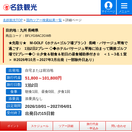
マイページ
メニュー
名鉄観光TOP
>
国内ツアー検索結果一覧
> 詳細ページ
目的地：九州 長崎県
商品コード：BFLYG8AC2GWB
★先取り★ M-GOLF《ホテル+ゴルフ場プラン》 長崎・パサージュ琴海で
過ごす♪ 1泊2日2プレー ◇◆ホテルパサージュ琴海に泊まって隣接ゴルフ
場で2プレー◆◇ ☆夕食＆朝食＆初日の昼食補助券付き☆ ＜１～3名１室
＞ ※2026年10月～2027年3月出発（一部除外日あり）
出発地
自宅または前泊地
旅行代金
51,800～101,800円
旅行日数
1泊2日
食事
朝食1回、昼食0回、夕食1回
添乗員
添乗員なし
設定期間
2026/10/01～2027/04/01
受付終了
出発日の15日前
旅行代金
ポイント
スケジュール
ツアー詳細
問い合わせ
・申込み