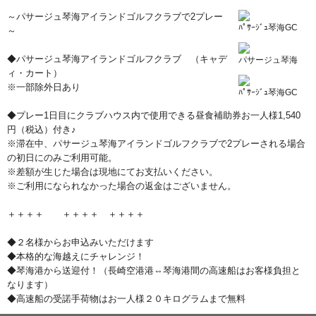
～パサージュ琴海アイランドゴルフクラブで2プレー
ﾊﾟｻｰｼﾞｭ琴海GC
～
◆パサージュ琴海アイランドゴルフクラブ （キャデ
パサージュ琴海
ィ・カート）
※一部除外日あり
ﾊﾟｻｰｼﾞｭ琴海GC
◆プレー1日目にクラブハウス内で使用できる昼食補助券お一人様1,540
円（税込）付き♪
※滞在中、パサージュ琴海アイランドゴルフクラブで2プレーされる場合
の初日にのみご利用可能。
※差額が生じた場合は現地にてお支払いください。
※ご利用になられなかった場合の返金はございません。
＋＋＋＋ ＋＋＋＋ ＋＋＋＋
◆２名様からお申込みいただけます
◆本格的な海越えにチャレンジ！
◆琴海港から送迎付！（長崎空港港⇔琴海港間の高速船はお客様負担と
なります）
◆高速船の受諾手荷物はお一人様２０キログラムまで無料