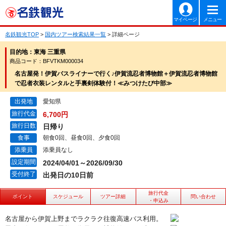
マイページ
メニュー
名鉄観光TOP
>
国内ツアー検索結果一覧
> 詳細ページ
目的地：東海 三重県
商品コード：BFVTKM000034
名古屋発！伊賀バスライナーで行く♪伊賀流忍者博物館＋伊賀流忍者博物館
で忍者衣装レンタルと手裏剣体験付！≪みつけたび中部≫
出発地
愛知県
旅行代金
6,700円
旅行日数
日帰り
食事
朝食0回、昼食0回、夕食0回
添乗員
添乗員なし
設定期間
2024/04/01～2026/09/30
受付終了
出発日の10日前
旅行代金
ポイント
スケジュール
ツアー詳細
問い合わせ
・申込み
名古屋から伊賀上野までラクラク往復高速バス利用。