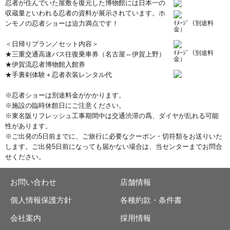
忍者が住んでいた屋敷を復元した博物館には日本一の
収蔵量といわれる忍者の資料が展示されています。ホ
ンモノの忍者ショーは迫力満点です！
ｲﾒｰｼﾞ（別途料
金）
＜日帰りプラン／セット内容＞
ｲﾒｰｼﾞ（別途料
★三重交通高速バス往復乗車券（名古屋⇔伊賀上野）
金）
★伊賀流忍者博物館入館券
★手裏剣体験＋忍者衣装レンタル代
※忍者ショーは別途料金がかかります。
※施設の臨時休館日にご注意ください。
※東名阪リフレッシュ工事期間中は交通渋滞の爲、ダイヤが乱れる可能
性があります。
※ご出発の5日前までに、ご旅行に必要なクーポン・切符類をお送りいた
します。ご出発5日前になっても届かない場合は、当センターまでお問合
せください。
お問い合わせ
店舗情報
個人情報保護方針
各種約款・条件書
会社案内
採用情報