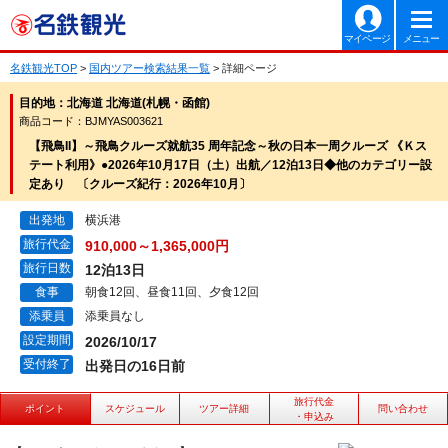
マイページ
メニュー
名鉄観光TOP
>
国内ツアー検索結果一覧
> 詳細ページ
目的地：北海道 北海道(札幌・函館)
商品コード：BJMYAS003621
【飛鳥II】～飛鳥クルーズ就航35 周年記念～秋の日本一周クルーズ 《Ｋス
テート利用》●2026年10月17日（土）出航／12泊13日◆他のカテゴリー設
定あり 〔クルーズ紀行：2026年10月〕
出発地
横浜港
旅行代金
910,000～1,365,000円
旅行日数
12泊13日
食事
朝食12回、昼食11回、夕食12回
添乗員
添乗員なし
設定期間
2026/10/17
受付終了
出発日の16日前
旅行代金
ポイント
スケジュール
ツアー詳細
問い合わせ
・申込み