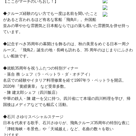
【ここがマーチのいちおし！】
◆クルーズ経験のない方でも一度は名前を聞いたこと
があると言われるほど有名な客船「飛鳥II」。外国船
並みの華やかな雰囲気と日本船ならではの落ち着いた雰囲気を併せ持っ
ています。
◆記念すべき35周年の幕開けを飾るのは、秋の美景をめぐる日本一周ク
ルーズ。「飛鳥2」誕生の地・長崎も訪れる、35 周年のはじまりにふさわ
しい船旅です。
◆就航35周年を祝うふたつの特別ディナー
・落合 務 シェフ（ラ・ベットラ・ダ・オチアイ）
名店での経験やイタリア料理修業を経て1997年ラ・ベットラを開店。
2020年『黄綬褒章』 など受章多数。
・陳 建太郎シェフ（四川飯店）
中華の鉄人・陳 建一を父に持つ。四川省にて本場の四川料理を学び、帰
国後はメディアなどでも幅広く活動。
◆石川 さゆりスペシャルステージ
日本を代表する歌手、石川さゆりが、飛鳥クルーズ35周年の特別な夜に
「津軽海峡・冬景色」や「天城越え」など、名曲の数々を歌い
上げます。