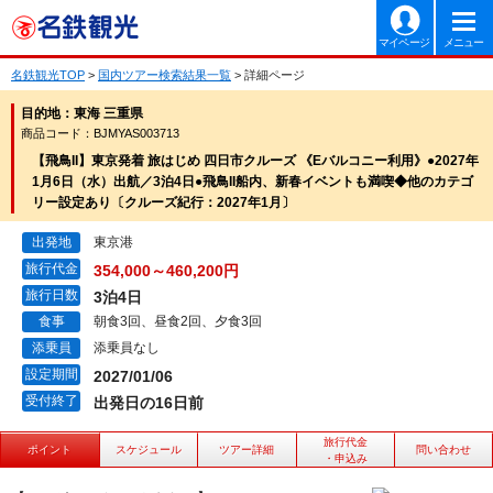
マイページ
メニュー
名鉄観光TOP
>
国内ツアー検索結果一覧
> 詳細ページ
目的地：東海 三重県
商品コード：BJMYAS003713
【飛鳥II】東京発着 旅はじめ 四日市クルーズ 《Eバルコニー利用》●2027年
1月6日（水）出航／3泊4日●飛鳥II船内、新春イベントも満喫◆他のカテゴ
リー設定あり〔クルーズ紀行：2027年1月〕
出発地
東京港
旅行代金
354,000～460,200円
旅行日数
3泊4日
食事
朝食3回、昼食2回、夕食3回
添乗員
添乗員なし
設定期間
2027/01/06
受付終了
出発日の16日前
旅行代金
ポイント
スケジュール
ツアー詳細
問い合わせ
・申込み