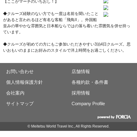
【ここがマーチのいちおし！】
◆クルーズ経験のない方でも一度は名前を聞いたこと
があると言われるほど有名な客船「飛鳥II」。外国船
並みの華やかな雰囲気と日本船ならではの落ち着いた雰囲気を併せ持っ
ています。
◆クルーズが初めての方にもご参加いただきやすい3泊4日クルーズ。思
いおもいのままにお好みのスタイルで洋上時間をお過ごしください。
お問い合わせ
店舗情報
個人情報保護方針
各種約款・条件書
会社案内
採用情報
サイトマップ
Company Profile
© Meitetsu World Travel Inc., All Rights Reserved.