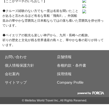
【ここがマーチのいちおし！】
◆クルーズ経験のない方でも一度は名前を聞いたこと
があると言われるほど有名な客船「飛鳥II」。外国船
並みの華やかな雰囲気と日本船ならではの落ち着いた雰囲気を併せ持っ
ています。
◆ベイエリアの観光も楽しい神戸から、九州・長崎への船旅。
祈りの歴史と文化が残る世界遺産の島々と、華やかな春の彩りが待って
います。
お問い合わせ
店舗情報
個人情報保護方針
各種約款・条件書
会社案内
採用情報
サイトマップ
Company Profile
© Meitetsu World Travel Inc., All Rights Reserved.