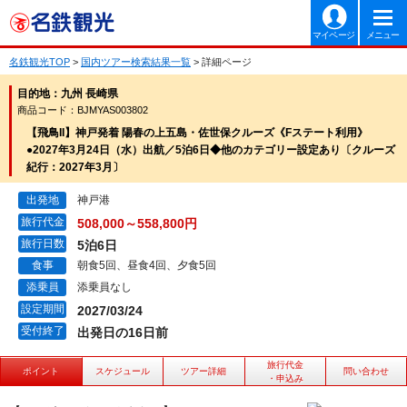
マイページ
メニュー
名鉄観光TOP
>
国内ツアー検索結果一覧
> 詳細ページ
目的地：九州 長崎県
商品コード：BJMYAS003802
【飛鳥II】神戸発着 陽春の上五島・佐世保クルーズ《Fステート利用》
●2027年3月24日（水）出航／5泊6日◆他のカテゴリー設定あり〔クルーズ
紀行：2027年3月〕
出発地
神戸港
旅行代金
508,000～558,800円
旅行日数
5泊6日
食事
朝食5回、昼食4回、夕食5回
添乗員
添乗員なし
設定期間
2027/03/24
受付終了
出発日の16日前
旅行代金
ポイント
スケジュール
ツアー詳細
問い合わせ
・申込み