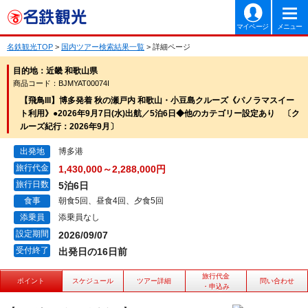
マイページ
メニュー
名鉄観光TOP
>
国内ツアー検索結果一覧
> 詳細ページ
目的地：近畿 和歌山県
商品コード：BJMYAT00074I
【飛鳥III】博多発着 秋の瀬戸内 和歌山・小豆島クルーズ《パノラマスイー
ト利用》●2026年9月7日(水)出航／5泊6日◆他のカテゴリー設定あり 〔ク
ルーズ紀行：2026年9月〕
出発地
博多港
旅行代金
1,430,000～2,288,000円
旅行日数
5泊6日
食事
朝食5回、昼食4回、夕食5回
添乗員
添乗員なし
設定期間
2026/09/07
受付終了
出発日の16日前
旅行代金
ポイント
スケジュール
ツアー詳細
問い合わせ
・申込み