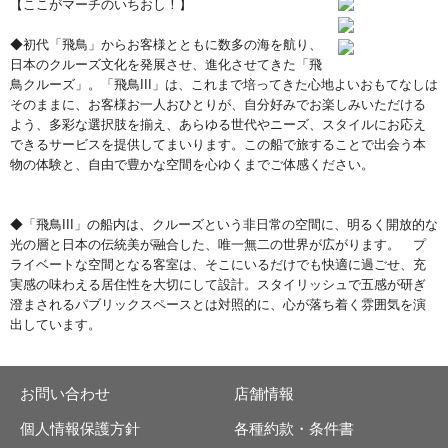
【ここがマーチのいちおし！】
◆初代「飛鳥」からお客様とともに数多の海を航り、
日本のクルーズ文化を発展させ、進化させてきた「飛
鳥クルーズ」。「飛鳥III」は、これまで培ってきた心地よいおもてなしは
そのままに、お客様お一人おひとりが、自分好みでお楽しみいただける
よう、多彩な選択肢を揃え、あらゆる世代やニーズ、スタイルにお応え
できるサービスを提供してまいります。この船で旅することで出会う本
物の体験と、自由で豊かな空間を心ゆくまでご体感ください。
◆「飛鳥III」の船内は、クルーズという非日常の空間に、明るく開放的な
光の層と日本の伝統美が融合した、唯一無二の世界が広がります。 プ
ライベートな空間となる客室は、そこにいるだけでも快適に過ごせ、充
実感の味わえる居住性を大切にして設計。スタイリッシュで五感が研ぎ
澄まされるパブリックスペースとは対照的に、心が落ち着く雰囲気を演
出しています。
お問い合わせ
店舗情報
個人情報保護方針
各種約款・条件書