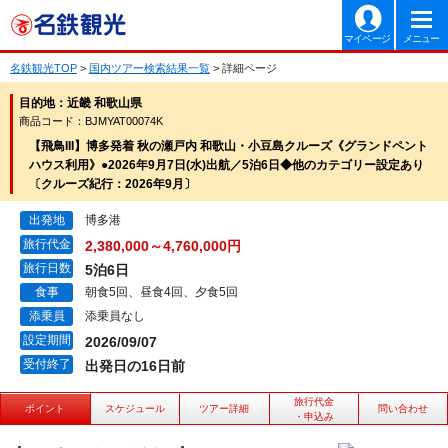
マイページ
メニュー
名鉄観光TOP
>
国内ツアー検索結果一覧
> 詳細ページ
目的地：近畿 和歌山県
商品コード：BJMYAT00074K
【飛鳥III】博多発着 秋の瀬戸内 和歌山・小豆島クルーズ《グランドペント
ハウス利用》●2026年9月7日(水)出航／5泊6日◆他のカテゴリー設定あり
〔クルーズ紀行：2026年9月〕
出発地
博多港
旅行代金
2,380,000～4,760,000円
旅行日数
5泊6日
食事
朝食5回、昼食4回、夕食5回
添乗員
添乗員なし
設定期間
2026/09/07
受付終了
出発日の16日前
旅行代金
ポイント
スケジュール
ツアー詳細
問い合わせ
・申込み