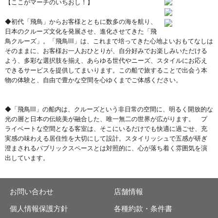
【ここがマーチのいちおし！】
◆初代「飛鳥」からお客様とともに数多の海を航り、
日本のクルーズ文化を発展させ、進化させてきた「飛
鳥クルーズ」。「飛鳥III」は、これまで培ってきた心地よいおもてなしは
そのままに、お客様お一人おひとりが、自分好みでお楽しみいただける
よう、多彩な選択肢を揃え、あらゆる世代やニーズ、スタイルにお応え
できるサービスを提供してまいります。この船で旅することで出会う本
物の体験と、自由で豊かな空間を心ゆくまでご体感ください。
◆「飛鳥III」の船内は、クルーズという非日常の空間に、明るく開放的な
光の層と日本の伝統美が融合した、唯一無二の世界が広がります。 プ
ライベートな空間となる客室は、そこにいるだけでも快適に過ごせ、充
実感の味わえる居住性を大切にして設計。スタイリッシュで五感が研ぎ
澄まされるパブリックスペースとは対照的に、心が落ち着く雰囲気を演
出しています。
お問い合わせ
店舗情報
個人情報保護方針
各種約款・条件書