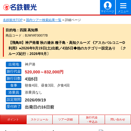
マイページ
メニュー
名鉄観光TOP
>
国内ツアー検索結果一覧
> 詳細ページ
目的地：四国 高知県
商品コード：BJMYAT00077B
【飛鳥III】神戸発着 秋の連休 種子島・高知クルーズ 《アスカバルコニーD
利用》●2026年9月19日(土)出航／4泊5日◆他のカテゴリー設定あり 〔ク
ルーズ紀行：2026年9月〕
出発地
神戸港
旅行代金
520,000～832,000円
旅行日数
4泊5日
食事
朝食4回、昼食3回、夕食4回
添乗員
添乗員なし
設定期間
2026/09/19
受付終了
出発日の16日前
旅行代金
ポイント
スケジュール
ツアー詳細
問い合わせ
・申込み