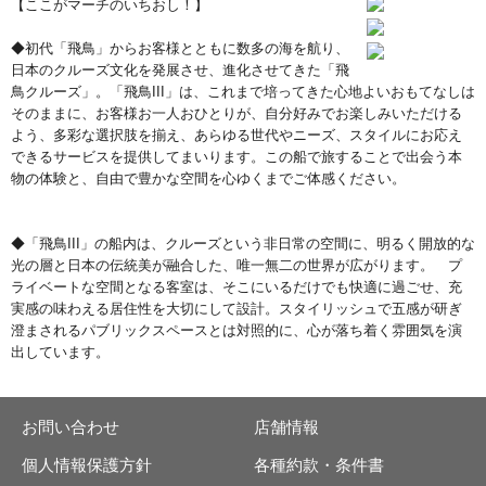
【ここがマーチのいちおし！】
◆初代「飛鳥」からお客様とともに数多の海を航り、
日本のクルーズ文化を発展させ、進化させてきた「飛
鳥クルーズ」。「飛鳥III」は、これまで培ってきた心地よいおもてなしは
そのままに、お客様お一人おひとりが、自分好みでお楽しみいただける
よう、多彩な選択肢を揃え、あらゆる世代やニーズ、スタイルにお応え
できるサービスを提供してまいります。この船で旅することで出会う本
物の体験と、自由で豊かな空間を心ゆくまでご体感ください。
◆「飛鳥III」の船内は、クルーズという非日常の空間に、明るく開放的な
光の層と日本の伝統美が融合した、唯一無二の世界が広がります。 プ
ライベートな空間となる客室は、そこにいるだけでも快適に過ごせ、充
実感の味わえる居住性を大切にして設計。スタイリッシュで五感が研ぎ
澄まされるパブリックスペースとは対照的に、心が落ち着く雰囲気を演
出しています。
お問い合わせ
店舗情報
個人情報保護方針
各種約款・条件書