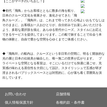
【ここがマーチのいちおし！】
◆初代「飛鳥」からお客様とともに数多の海を航り、
日本のクルーズ文化を発展させ、進化させてきた「飛
鳥クルーズ」。「飛鳥III」は、これまで培ってきた心地よいおもてなしは
そのままに、お客様お一人おひとりが、自分好みでお楽しみいただける
よう、多彩な選択肢を揃え、あらゆる世代やニーズ、スタイルにお応え
できるサービスを提供してまいります。この船で旅することで出会う本
物の体験と、自由で豊かな空間を心ゆくまでご体感ください。
◆「飛鳥III」の船内は、クルーズという非日常の空間に、明るく開放的な
光の層と日本の伝統美が融合した、唯一無二の世界が広がります。 プ
ライベートな空間となる客室は、そこにいるだけでも快適に過ごせ、充
実感の味わえる居住性を大切にして設計。スタイリッシュで五感が研ぎ
澄まされるパブリックスペースとは対照的に、心が落ち着く雰囲気を演
出しています。
お問い合わせ
店舗情報
個人情報保護方針
各種約款・条件書