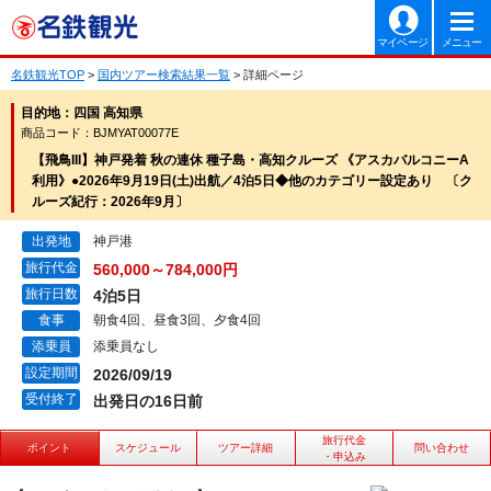
マイページ
メニュー
名鉄観光TOP
>
国内ツアー検索結果一覧
> 詳細ページ
目的地：四国 高知県
商品コード：BJMYAT00077E
【飛鳥III】神戸発着 秋の連休 種子島・高知クルーズ 《アスカバルコニーA
利用》●2026年9月19日(土)出航／4泊5日◆他のカテゴリー設定あり 〔ク
ルーズ紀行：2026年9月〕
出発地
神戸港
旅行代金
560,000～784,000円
旅行日数
4泊5日
食事
朝食4回、昼食3回、夕食4回
添乗員
添乗員なし
設定期間
2026/09/19
受付終了
出発日の16日前
旅行代金
ポイント
スケジュール
ツアー詳細
問い合わせ
・申込み