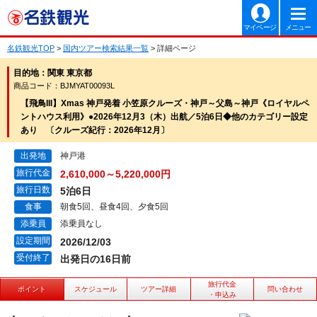
マイページ
メニュー
名鉄観光TOP
>
国内ツアー検索結果一覧
> 詳細ページ
目的地：関東 東京都
商品コード：BJMYAT00093L
【飛鳥III】Xmas 神戸発着 小笠原クルーズ・神戸～父島～神戸《ロイヤルペ
ントハウス利用》●2026年12月3（木）出航／5泊6日◆他のカテゴリー設定
あり 〔クルーズ紀行：2026年12月〕
出発地
神戸港
旅行代金
2,610,000～5,220,000円
旅行日数
5泊6日
食事
朝食5回、昼食4回、夕食5回
添乗員
添乗員なし
設定期間
2026/12/03
受付終了
出発日の16日前
旅行代金
ポイント
スケジュール
ツアー詳細
問い合わせ
・申込み