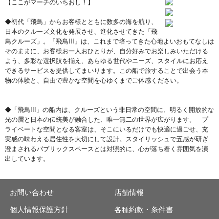
【ここがマーチのいちおし！】
◆初代「飛鳥」からお客様とともに数多の海を航り、
日本のクルーズ文化を発展させ、進化させてきた「飛
鳥クルーズ」。「飛鳥III」は、これまで培ってきた心地よいおもてなしは
そのままに、お客様お一人おひとりが、自分好みでお楽しみいただける
よう、多彩な選択肢を揃え、あらゆる世代やニーズ、スタイルにお応え
できるサービスを提供してまいります。この船で旅することで出会う本
物の体験と、自由で豊かな空間を心ゆくまでご体感ください。
◆「飛鳥III」の船内は、クルーズという非日常の空間に、明るく開放的な
光の層と日本の伝統美が融合した、唯一無二の世界が広がります。 プ
ライベートな空間となる客室は、そこにいるだけでも快適に過ごせ、充
実感の味わえる居住性を大切にして設計。スタイリッシュで五感が研ぎ
澄まされるパブリックスペースとは対照的に、心が落ち着く雰囲気を演
出しています。
お問い合わせ
店舗情報
個人情報保護方針
各種約款・条件書