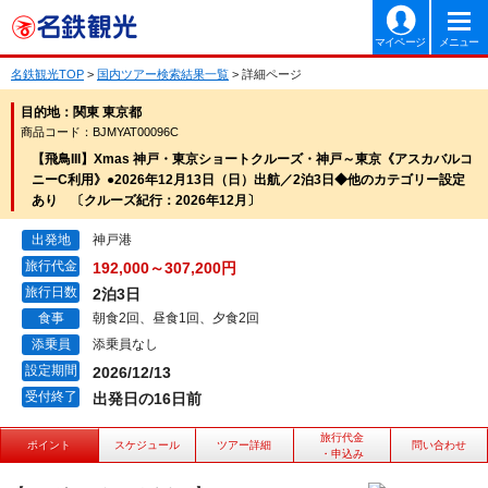
マイページ
メニュー
名鉄観光TOP
>
国内ツアー検索結果一覧
> 詳細ページ
目的地：関東 東京都
商品コード：BJMYAT00096C
【飛鳥III】Xmas 神戸・東京ショートクルーズ・神戸～東京《アスカバルコ
ニーC利用》●2026年12月13日（日）出航／2泊3日◆他のカテゴリー設定
あり 〔クルーズ紀行：2026年12月〕
出発地
神戸港
旅行代金
192,000～307,200円
旅行日数
2泊3日
食事
朝食2回、昼食1回、夕食2回
添乗員
添乗員なし
設定期間
2026/12/13
受付終了
出発日の16日前
旅行代金
ポイント
スケジュール
ツアー詳細
問い合わせ
・申込み