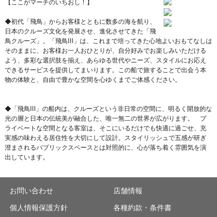
【ここがマーチのいちおし！】
◆初代「飛鳥」からお客様とともに数多の海を航り、
日本のクルーズ文化を発展させ、進化させてきた「飛
鳥クルーズ」。「飛鳥III」は、これまで培ってきた心地よいおもてなしは
そのままに、お客様お一人おひとりが、自分好みでお楽しみいただける
よう、多彩な選択肢を揃え、あらゆる世代やニーズ、スタイルにお応え
できるサービスを提供してまいります。この船で旅することで出会う本
物の体験と、自由で豊かな空間を心ゆくまでご体感ください。
◆「飛鳥III」の船内は、クルーズという非日常の空間に、明るく開放的な
光の層と日本の伝統美が融合した、唯一無二の世界が広がります。 プ
ライベートな空間となる客室は、そこにいるだけでも快適に過ごせ、充
実感の味わえる居住性を大切にして設計。スタイリッシュで五感が研ぎ
澄まされるパブリックスペースとは対照的に、心が落ち着く雰囲気を演
出しています。
お問い合わせ
店舗情報
個人情報保護方針
各種約款・条件書