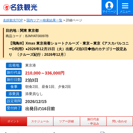
マイページ
メニュー
名鉄観光TOP
>
国内ツアー検索結果一覧
> 詳細ページ
目的地：関東 東京都
商品コード：BJMYAT00097B
【飛鳥III】Xmas 東京発着ショートクルーズ・東京～東京《アスカバルコニ
ーD利用》●2026年12月15日（火）出航／2泊3日◆他のカテゴリー設定あ
り 〔クルーズ紀行：2026年12月〕
出発地
東京港
旅行代金
210,000～336,000円
旅行日数
2泊3日
食事
朝食2回、昼食1回、夕食2回
添乗員
添乗員なし
設定期間
2026/12/15
受付終了
出発日の16日前
旅行代金
ポイント
スケジュール
ツアー詳細
問い合わせ
・申込み