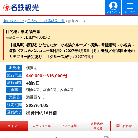
マイページ
メニュー
名鉄観光TOP
>
国内ツアー検索結果一覧
> 詳細ページ
目的地：東北 福島県
商品コード：BJMYAT00114D
【飛鳥III】春彩る ひたちなか・小名浜クルーズ・横浜～常陸那珂～小名浜～
横浜《アスカバルコニーB利用》●2027年4月5日（月）出航／4泊5日◆他の
カテゴリー設定あり 〔クルーズ紀行：2027年4月〕
出発地
横浜港
旅行代金
440,000～616,000円
旅行日数
4泊5日
食事
朝食4回、昼食3回、夕食4回
添乗員
添乗員なし
設定期間
2027/04/05
受付終了
出発日の16日前
旅行代金
ポイント
スケジュール
ツアー詳細
問い合わせ
・申込み