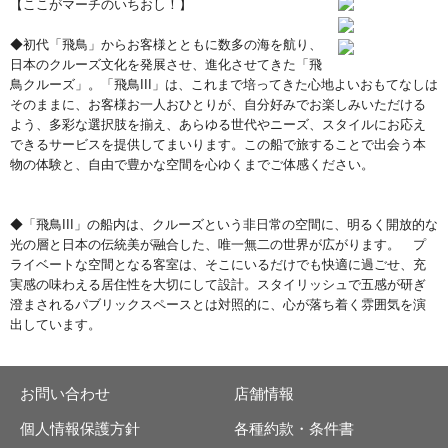
【ここがマーチのいちおし！】
◆初代「飛鳥」からお客様とともに数多の海を航り、
日本のクルーズ文化を発展させ、進化させてきた「飛
鳥クルーズ」。「飛鳥III」は、これまで培ってきた心地よいおもてなしは
そのままに、お客様お一人おひとりが、自分好みでお楽しみいただける
よう、多彩な選択肢を揃え、あらゆる世代やニーズ、スタイルにお応え
できるサービスを提供してまいります。この船で旅することで出会う本
物の体験と、自由で豊かな空間を心ゆくまでご体感ください。
◆「飛鳥III」の船内は、クルーズという非日常の空間に、明るく開放的な
光の層と日本の伝統美が融合した、唯一無二の世界が広がります。 プ
ライベートな空間となる客室は、そこにいるだけでも快適に過ごせ、充
実感の味わえる居住性を大切にして設計。スタイリッシュで五感が研ぎ
澄まされるパブリックスペースとは対照的に、心が落ち着く雰囲気を演
出しています。
お問い合わせ
店舗情報
個人情報保護方針
各種約款・条件書