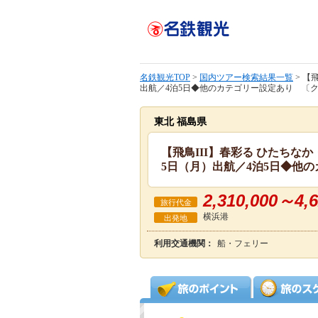
名鉄観光TOP
>
国内ツアー検索結果一覧
> 【
出航／4泊5日◆他のカテゴリー設定あり 〔クル
東北 福島県
【飛鳥III】春彩る ひたちな
5日（月）出航／4泊5日◆他の
2,310,000～4,6
旅行代金
横浜港
出発地
利用交通機関：
船・フェリー