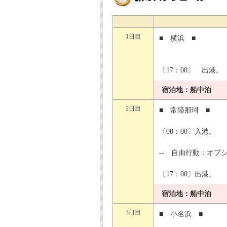
1日目
■ 横浜 ■
〔17：00〕 出港。
宿泊地：船中泊
2日目
■ 常陸那珂 ■
〔08：00〕入港。
-- 自由行動：オプ
〔17：00〕出港。
宿泊地：船中泊
3日目
■ 小名浜 ■