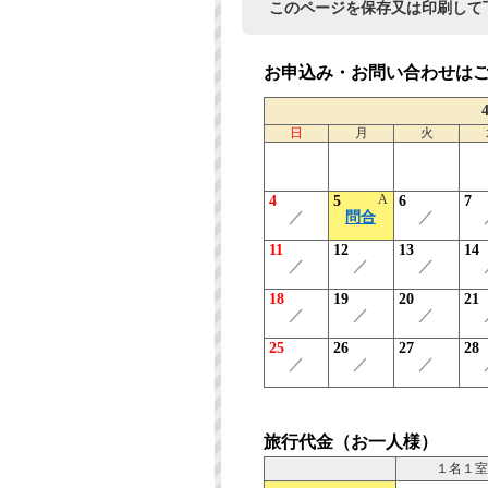
このページを保存又は印刷して
お申込み・お問い合わせは
日
月
火
A
4
5
6
7
／
問合
／
11
12
13
14
／
／
／
18
19
20
21
／
／
／
25
26
27
28
／
／
／
旅行代金（お一人様）
１名１室