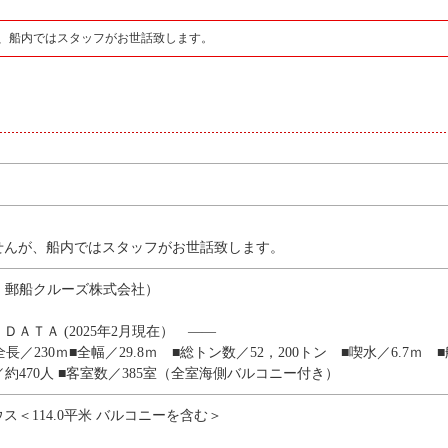
、船内ではスタッフがお世話致します。
せんが、船内ではスタッフがお世話致します。
社：郵船クルーズ株式会社）
ＡＴＡ (2025年2月現在） ――
長／230ｍ■全幅／29.8ｍ ■総トン数／52，200トン ■喫水／6.7ｍ
／約470人 ■客室数／385室（全室海側バルコニー付き）
ス＜114.0平米 バルコニーを含む＞