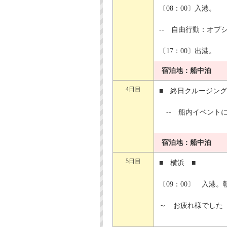
〔08：00〕入港。
-- 自由行動：オプ
〔17：00〕出港。
宿泊地：船中泊
4日目
■ 終日クルージン
-- 船内イベントに
宿泊地：船中泊
5日目
■ 横浜 ■
〔09：00〕 入港
～ お疲れ様でした