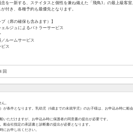
概念を一新する、ステイタスと個性を兼ね備えた「飛鳥3」の最上級客室
スが付き、各種予約も最優先となります。
シブ（席の確保も含みます）】
シェルジュによるバトラーサービス
ー
料／ルームサービス
ービス
4 回
せん。
室）が条件となります。乳幼児（6歳までの未就学児）のお子様は、お申込み時に船
ご乗船いただけますが、お申込み時に保護者の同意書の提出が必要です。
い。船会社指定の承諾書と診断書の提出が必要となります。
約時にお申し出ください。