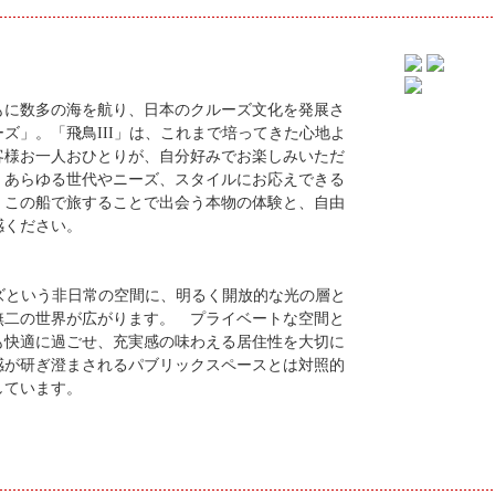
もに数多の海を航り、日本のクルーズ文化を発展さ
ズ」。「飛鳥III」は、これまで培ってきた心地よ
客様お一人おひとりが、自分好みでお楽しみいただ
、あらゆる世代やニーズ、スタイルにお応えできる
。この船で旅することで出会う本物の体験と、自由
感ください。
ーズという非日常の空間に、明るく開放的な光の層と
無二の世界が広がります。 プライベートな空間と
も快適に過ごせ、充実感の味わえる居住性を大切に
感が研ぎ澄まされるパブリックスペースとは対照的
しています。