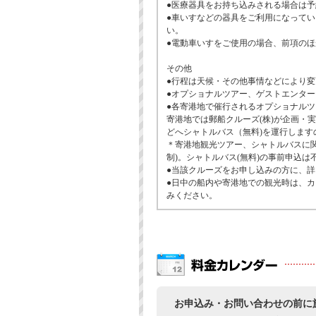
●医療器具をお持ち込みされる場合は
●車いすなどの器具をご利用になって
い。
●電動車いすをご使用の場合、前項の
その他
●行程は天候・その他事情などにより
●オプショナルツアー、ゲストエンタ
●各寄港地で催行されるオプショナルツ
寄港地では郵船クルーズ(株)が企画・
どへシャトルバス（無料)を運行します
＊寄港地観光ツアー、シャトルバスに
制)。シャトルバス(無料)の事前申込は
●当該クルーズをお申し込みの方に、
●日中の船内や寄港地での観光時は、カ
みください。
お申込み・お問い合わせの前に