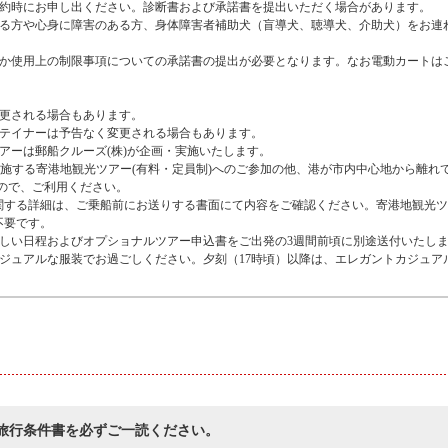
予約時にお申し出ください。診断書および承諾書を提出いただく場合があります。
いる方や心身に障害のある方、身体障害者補助犬（盲導犬、聴導犬、介助犬）をお連
ほか使用上の制限事項についての承諾書の提出が必要となります。なお電動カートは
変更される場合もあります。
ーテイナーは予告なく変更される場合もあります。
アーは郵船クルーズ(株)が企画・実施いたします。
実施する寄港地観光ツアー(有料・定員制)へのご参加の他、港が市内中心地から離れ
ので、ご利用ください。
関する詳細は、ご乗船前にお送りする書面にて内容をご確認ください。寄港地観光ツ
不要です。
詳しい日程およびオプショナルツアー申込書をご出発の3週間前頃に別途送付いたし
ジュアルな服装でお過ごしください。夕刻（17時頃）以降は、エレガントカジュア
旅行条件書を必ずご一読ください。