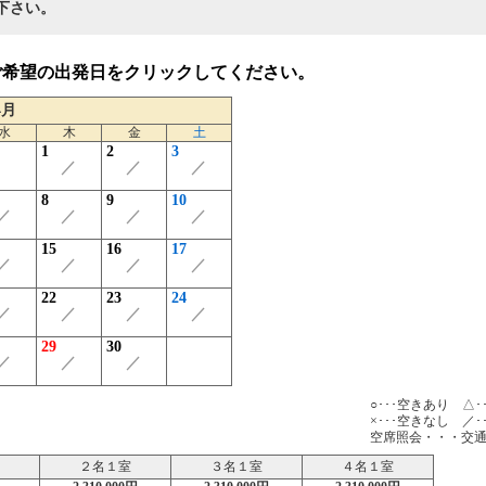
下さい。
ご希望の出発日をクリックしてください。
4月
水
木
金
土
1
2
3
／
／
／
8
9
10
／
／
／
／
15
16
17
／
／
／
／
22
23
24
／
／
／
／
29
30
／
／
／
○･･･空きあり △
×･･･空きなし ／･
空席照会・・・交
２名１室
３名１室
４名１室