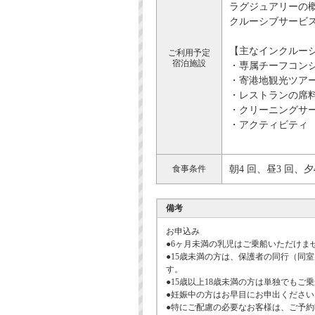
ラグジュアリーの
クルーシブサービ
【主なインクルー
ご利用予定
宿泊施設
・専属チーフコン
・寄港地観光ツア
・レストランの席
・クリーニングサ
・アクティビティ
食事条件
朝4 回、昼3 回、夕
備考
お申込み
●6ヶ月未満の乳児はご乗船いただけま
●15歳未満の方は、保護者の同行（同
す。
●15歳以上18歳未満の方は単独でも
●妊娠中の方はお早目にお申出くださ
●特にご配慮の必要なお客様は、ご予