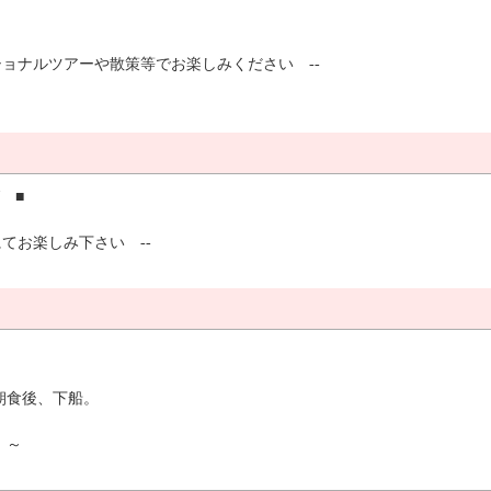
ショナルツアーや散策等でお楽しみください --
グ ■
てお楽しみ下さい --
。朝食後、下船。
 ～