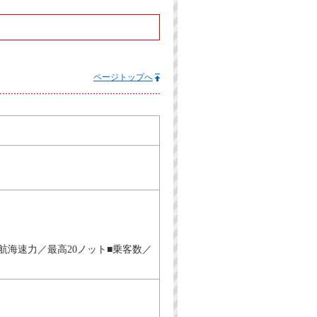
ページトップへ
 ■航海速力／最高20ノット■乗客数／