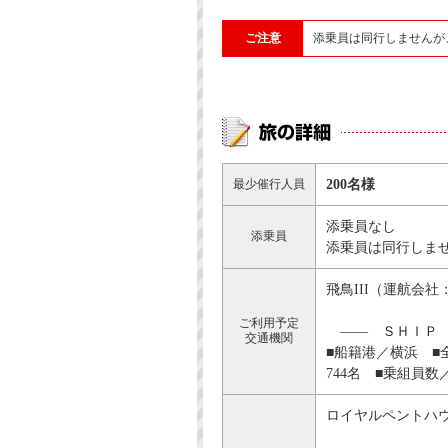
ご注意
添乗員は同行しませんが
最少催行人員
200名様
添乗員なし
添乗員
添乗員は同行しま
飛鳥III（運航会
ご利用予定
―― ＳＨＩＰ Ｄ
交通機関
■船籍港／横浜 ■全
744名 ■乗組員数
ロイヤルペントハウ