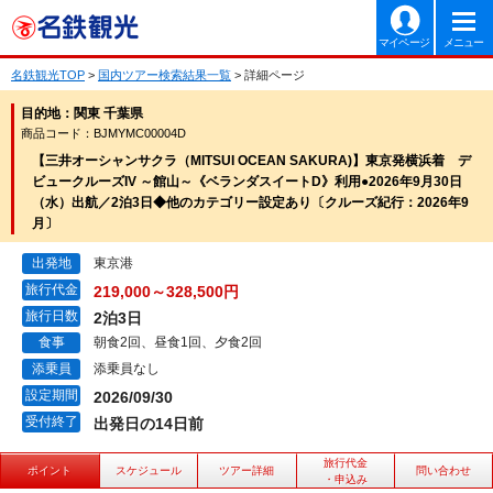
マイページ
メニュー
名鉄観光TOP
>
国内ツアー検索結果一覧
> 詳細ページ
目的地：関東 千葉県
商品コード：BJMYMC00004D
【三井オーシャンサクラ（MITSUI OCEAN SAKURA)】東京発横浜着 デ
ビュークルーズIV ～館山～《ベランダスイートD》利用●2026年9月30日
（水）出航／2泊3日◆他のカテゴリー設定あり〔クルーズ紀行：2026年9
月〕
出発地
東京港
旅行代金
219,000～328,500円
旅行日数
2泊3日
食事
朝食2回、昼食1回、夕食2回
添乗員
添乗員なし
設定期間
2026/09/30
受付終了
出発日の14日前
旅行代金
ポイント
スケジュール
ツアー詳細
問い合わせ
・申込み