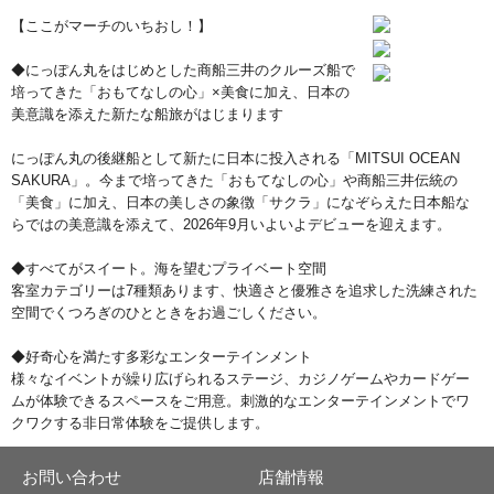
【ここがマーチのいちおし！】
◆にっぽん丸をはじめとした商船三井のクルーズ船で
培ってきた「おもてなしの心」×美食に加え、日本の
美意識を添えた新たな船旅がはじまります
にっぽん丸の後継船として新たに日本に投入される「MITSUI OCEAN
SAKURA」。今まで培ってきた「おもてなしの心」や商船三井伝統の
「美食」に加え、日本の美しさの象徴「サクラ」になぞらえた日本船な
らではの美意識を添えて、2026年9月いよいよデビューを迎えます。
◆すべてがスイート。海を望むプライベート空間
客室カテゴリーは7種類あります、快適さと優雅さを追求した洗練された
空間でくつろぎのひとときをお過ごしください。
◆好奇心を満たす多彩なエンターテインメント
様々なイベントが繰り広げられるステージ、カジノゲームやカードゲー
ムが体験できるスペースをご用意。刺激的なエンターテインメントでワ
クワクする非日常体験をご提供します。
お問い合わせ
店舗情報