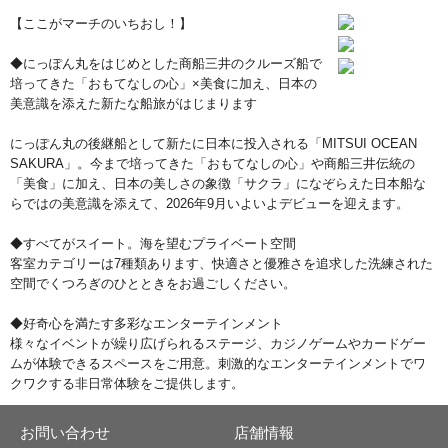
【ここがマーチのいちおし！】
◆にっぽん丸をはじめとした商船三井のクルーズ船で
培ってきた「おもてなしの心」×美食に加え、日本の
美意識を添えた新たな船旅がはじまります
にっぽん丸の後継船として新たに日本に投入される「MITSUI OCEAN
SAKURA」。今まで培ってきた「おもてなしの心」や商船三井伝統の
「美食」に加え、日本の美しさの象徴「サクラ」になぞらえた日本船な
らではの美意識を添えて、2026年9月いよいよデビューを迎えます。
◆すべてがスイート。海を望むプライベート空間
客室カテゴリーは7種類あります、快適さと優雅さを追求した洗練された
空間でくつろぎのひとときをお過ごしください。
◆好奇心を満たす多彩なエンターテインメント
様々なイベントが繰り広げられるステージ、カジノゲームやカードゲー
ムが体験できるスペースをご用意。刺激的なエンターテインメントでワ
クワクする非日常体験をご提供します。
お問い合わせ
店舗情報