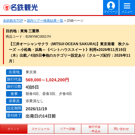
マイページ
メニュー
名鉄観光TOP
>
国内ツアー検索結果一覧
> 詳細ページ
目的地：東海 三重県
商品コード：BJMYMC00017H
【三井オーシャンサクラ（MITSUI OCEAN SAKURA)】東京発着 秋クル
ーズ ～小松島・浜島～《ペントハウススイート》利用●2026年11月19日
（木）出航／4泊5日◆他のカテゴリー設定あり〔クルーズ紀行：2026年11
月〕
出発地
東京港
旅行代金
569,000～1,024,200円
旅行日数
4泊5日
食事
朝食4回、昼食3回、夕食4回
添乗員
添乗員なし
設定期間
2026/11/19
受付終了
出発日の14日前
旅行代金
ポイント
スケジュール
ツアー詳細
問い合わせ
・申込み