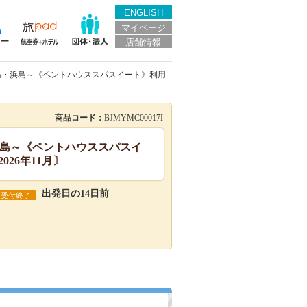
ENGLISH
マイページ
店舗情報
～小松島・浜島～《ペントハウススパスイート》利用
商品コード：
BJMYMC00017I
・浜島～《ペントハウススパスイ
26年11月〕
出発日の14日前
受付終了