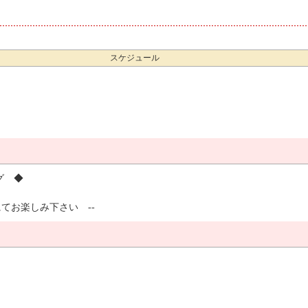
スケジュール
ング ◆
てお楽しみ下さい --