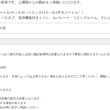
る客室です。上層階からの眺めをご堪能いただけます。
方メートル/デッキ10〔ベランダ15.6～18.2平方メートル〕》
、バスタブ、洗浄機能付きトイレ、セパレート・リビングルーム、テレビ
4 回
につきご旅行代金とは別に施設使用料が必要なりますので事前に徴収させていただき
00円
ります。天候によっては上陸できない場合もありますのでご了承ください。通船によ
けません
承諾書の提出が必要となります。
いする場合があります。
申込み時に必ずご相談ください。