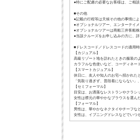
●特にご配慮の必要なお客様は、ご相
■その他
●記載の行程等は天候その他の事情に
●オプショナルツアー、エンターテイ
●オプショナルツアーは商船三井客船
●当該クルーズをお申し込みの方に、
■ドレスコード／ドレスコードの適用
【カジュアル】
高級リゾート地を訪れたときの服装の
カラフルな色使いなど、コーディネー
【スマートカジュアル】
休日に、友人や知人のお宅へ招かれた
「気取り過ぎず、普段着にならない」
【セミフォーマル】
目安は、お洒落なレストランやクラシ
女性は襟元の華やかなブラウスを選ん
【フォーマル】
男性は、華やかなネクタイやチーフな
女性は、イブニングドレスなどでいつ