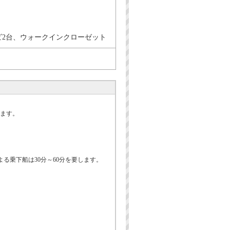
2台、ウォークインクローゼット
ます。
る乗下船は30分～60分を要します。