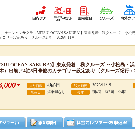
三井オーシャンサクラ（MITSUI OCEAN SAKURA)】東京発着 秋クルーズ 
カテゴリー設定あり〔クルーズ紀行：2026年11月〕
SUI OCEAN SAKURA)】東京発着 秋クルーズ ～小松島
日（木）出航／4泊5日◆他のカテゴリー設定あり〔クルーズ紀行：20
6,000
4泊5日
2026/11/19
円
旅行日数
設定期間
添乗員なし
朝4回、昼3回、夕4回
添乗員
食事