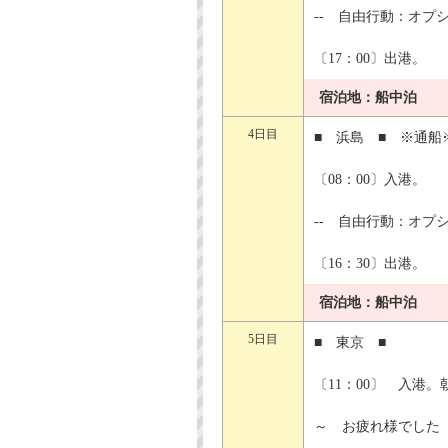
-- 自由行動：オプ
〔17：00〕出港。
宿泊地：船中泊
4日目
■ 浜島 ■ ※
〔08：00〕入港。
-- 自由行動：オプ
〔16：30〕出港。
宿泊地：船中泊
5日目
■ 東京 ■
〔11：00〕 入港
～ お疲れ様でした