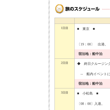
1日目
■ 東京 ■
〔19：00〕 出港。
宿泊地：船中泊
2日目
◆ 終日クルージ
-- 船内イベントに
宿泊地：船中泊
3日目
■ 小松島 ■
〔08：00〕入港。