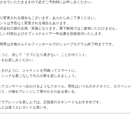
談させていただきますので必ずご予約時にお申し出ください。
より変更される場合もございます。あらかじめご了承ください。
メントは予告なく変更される場合もあります。
株式会社の旅行企画・実施となります。乗下船地ではご参加いただけません。
詳しい日程およびオプショナルツアー申込書を別途送付いたします。
時間帯は夕食からドルフィンホールでのショープログラム終了時までです。
ように、決して「ラフになり過ぎない」ことがポイント。
トをお楽しみください。
ときのように、ジャケットを羽織ってスマートに。
、シックな着こなしで大人の夜を楽しみましょう。
ックコンサートへ出かけるようなスタイル。男性はいつものネクタイに、カラーシャ
だり、小物をアレンジして華やかさのある装いを。
どでアレンジを楽しんでは。正統派のタキシードもおすすめです。
もとは違うエレガントな装いを。