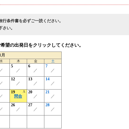
旅行条件書を必ずご一読ください。
下さい。
ご希望の出発日をクリックしてください。
1月
水
木
金
土
5
6
7
／
／
／
／
12
13
14
／
／
／
／
A
19
20
21
／
問合
／
／
26
27
28
／
／
／
／