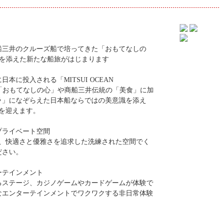
船三井のクルーズ船で培ってきた「おもてなしの
識を添えた新たな船旅がはじまります
本に投入される「MITSUI OCEAN
た「おもてなしの心」や商船三井伝統の「美食」に加
ラ」になぞらえた日本船ならではの美意識を添え
ーを迎えます。
プライベート空間
す、快適さと優雅さを追求した洗練された空間でく
ださい。
ーテインメント
るステージ、カジノゲームやカードゲームが体験で
なエンターテインメントでワクワクする非日常体験