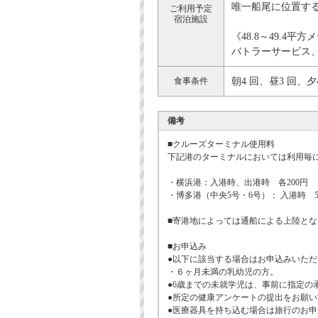
唯一船尾に位置す
ご利用予定
宿泊施設
《48.8～49.4平
バトラーサービス
食事条件
朝4 回、昼3 回、夕
備考
■クルーズターミナル使用料
下記港のターミナルにおいては利用毎
・横浜港：入港時、出港時 各200円
・博多港（中央5号・6号）： 入港時 5
■寄港地によっては通船による上陸とな
■お申込み
●以下に該当する場合はお申込みいただ
・６ヶ月未満の乳幼児の方。
●6歳までの未就学児は、事前に指定の
●所定の健康アンケートの提出をお願
●医療器具を持ち込む場合は旅行のお