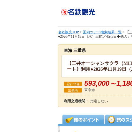
名鉄観光TOP
>
国内ツアー検索結果一覧
> 【
●2026年11月19日（木）出航／4泊5日◆他の
東海 三重県
【三井オーシャンサクラ（MIT
ート》利用●2026年11月19
593,000～1,18
旅行代金
東京港
出発地
利用交通機関：
指定しない