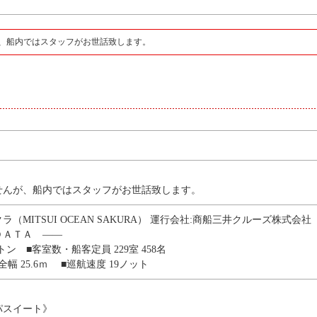
、船内ではスタッフがお世話致します。
せんが、船内ではスタッフがお世話致します。
（MITSUI OCEAN SAKURA） 運行会社:商船三井クルーズ株式会社
ＤＡＴＡ ――
7トン ■客室数・船客定員 229室 458名
■全幅 25.6ｍ ■巡航速度 19ノット
パスイート》