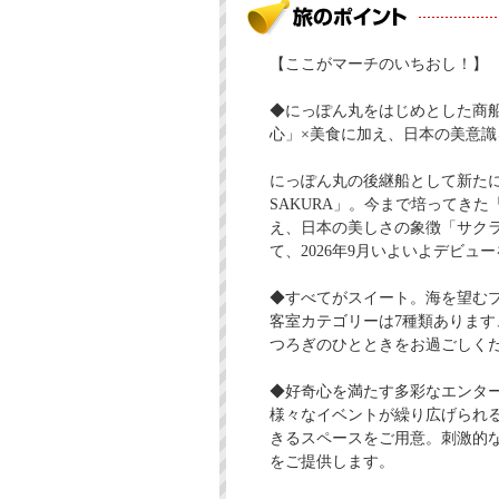
【ここがマーチのいちおし！】
◆にっぽん丸をはじめとした商
心」×美食に加え、日本の美意
にっぽん丸の後継船として新たに日
SAKURA」。今まで培ってき
え、日本の美しさの象徴「サク
て、2026年9月いよいよデビュ
◆すべてがスイート。海を望む
客室カテゴリーは7種類ありま
つろぎのひとときをお過ごしく
◆好奇心を満たす多彩なエンタ
様々なイベントが繰り広げられ
きるスペースをご用意。刺激的
をご提供します。