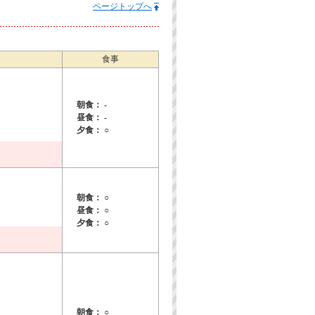
ページトップへ
食事
朝食： -
昼食： -
夕食： ○
朝食： ○
昼食： ○
夕食： ○
朝食： ○