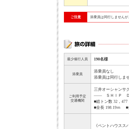
ご注意
添乗員は同行しませんが
最少催行人員
190名様
添乗員なし
添乗員
添乗員は同行しま
三井オーシャンサクラ
―― ＳＨＩＰ 
ご利用予定
交通機関
■総トン数 32，47
■全長 198.19ｍ 
《ペントハウスス