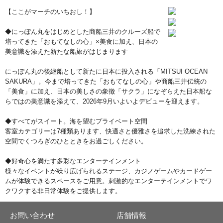
【ここがマーチのいちおし！】
◆にっぽん丸をはじめとした商船三井のクルーズ船で
培ってきた「おもてなしの心」×美食に加え、日本の
美意識を添えた新たな船旅がはじまります
にっぽん丸の後継船として新たに日本に投入される「MITSUI OCEAN
SAKURA」。今まで培ってきた「おもてなしの心」や商船三井伝統の
「美食」に加え、日本の美しさの象徴「サクラ」になぞらえた日本船な
らではの美意識を添えて、2026年9月いよいよデビューを迎えます。
◆すべてがスイート。海を望むプライベート空間
客室カテゴリーは7種類あります、快適さと優雅さを追求した洗練された
空間でくつろぎのひとときをお過ごしください。
◆好奇心を満たす多彩なエンターテインメント
様々なイベントが繰り広げられるステージ、カジノゲームやカードゲー
ムが体験できるスペースをご用意。刺激的なエンターテインメントでワ
クワクする非日常体験をご提供します。
お問い合わせ
店舗情報