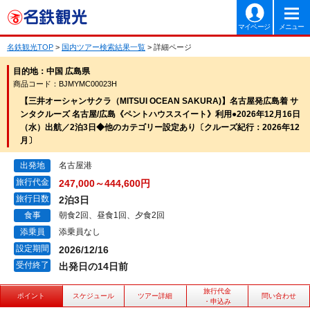
マイページ
メニュー
名鉄観光TOP
>
国内ツアー検索結果一覧
> 詳細ページ
目的地：中国 広島県
商品コード：BJMYMC00023H
【三井オーシャンサクラ（MITSUI OCEAN SAKURA)】名古屋発広島着 サ
ンタクルーズ 名古屋/広島《ペントハウススイート》利用●2026年12月16日
（水）出航／2泊3日◆他のカテゴリー設定あり〔クルーズ紀行：2026年12
月〕
出発地
名古屋港
旅行代金
247,000～444,600円
旅行日数
2泊3日
食事
朝食2回、昼食1回、夕食2回
添乗員
添乗員なし
設定期間
2026/12/16
受付終了
出発日の14日前
旅行代金
ポイント
スケジュール
ツアー詳細
問い合わせ
・申込み