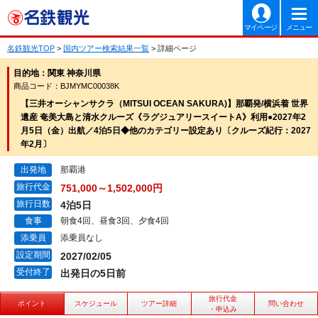
マイページ
メニュー
名鉄観光TOP
>
国内ツアー検索結果一覧
> 詳細ページ
目的地：関東 神奈川県
商品コード：BJMYMC00038K
【三井オーシャンサクラ（MITSUI OCEAN SAKURA)】那覇発/横浜着 世界
遺産 奄美大島と清水クルーズ《ラグジュアリースイートA》利用●2027年2
月5日（金）出航／4泊5日◆他のカテゴリー設定あり〔クルーズ紀行：2027
年2月〕
出発地
那覇港
旅行代金
751,000～1,502,000円
旅行日数
4泊5日
食事
朝食4回、昼食3回、夕食4回
添乗員
添乗員なし
設定期間
2027/02/05
受付終了
出発日の5日前
旅行代金
ポイント
スケジュール
ツアー詳細
問い合わせ
・申込み