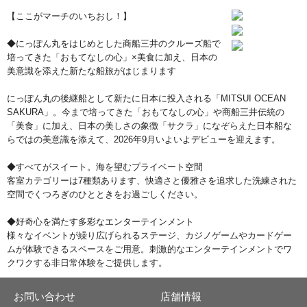
【ここがマーチのいちおし！】
◆にっぽん丸をはじめとした商船三井のクルーズ船で
培ってきた「おもてなしの心」×美食に加え、日本の
美意識を添えた新たな船旅がはじまります
にっぽん丸の後継船として新たに日本に投入される「MITSUI OCEAN
SAKURA」。今まで培ってきた「おもてなしの心」や商船三井伝統の
「美食」に加え、日本の美しさの象徴「サクラ」になぞらえた日本船な
らではの美意識を添えて、2026年9月いよいよデビューを迎えます。
◆すべてがスイート。海を望むプライベート空間
客室カテゴリーは7種類あります、快適さと優雅さを追求した洗練された
空間でくつろぎのひとときをお過ごしください。
◆好奇心を満たす多彩なエンターテインメント
様々なイベントが繰り広げられるステージ、カジノゲームやカードゲー
ムが体験できるスペースをご用意。刺激的なエンターテインメントでワ
クワクする非日常体験をご提供します。
お問い合わせ
店舗情報