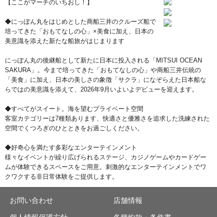
【ここがマーチのいちおし！】
◆にっぽん丸をはじめとした商船三井のクルーズ船で
培ってきた「おもてなしの心」×美食に加え、日本の
美意識を添えた新たな船旅がはじまります
にっぽん丸の後継船として新たに日本に投入される「MITSUI OCEAN
SAKURA」。今まで培ってきた「おもてなしの心」や商船三井伝統の
「美食」に加え、日本の美しさの象徴「サクラ」になぞらえた日本船な
らではの美意識を添えて、2026年9月いよいよデビューを迎えます。
◆すべてがスイート。海を望むプライベート空間
客室カテゴリーは7種類あります、快適さと優雅さを追求した洗練された
空間でくつろぎのひとときをお過ごしください。
◆好奇心を満たす多彩なエンターテインメント
様々なイベントが繰り広げられるステージ、カジノゲームやカードゲー
ムが体験できるスペースをご用意。刺激的なエンターテインメントでワ
クワクする非日常体験をご提供します。
お問い合わせ
店舗情報