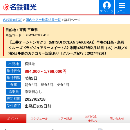
マイページ
メニュー
名鉄観光TOP
>
国内ツアー検索結果一覧
> 詳細ページ
目的地：東海 三重県
商品コード：BJMYMC00041K
【三井オーシャンサクラ（MITSUI OCEAN SAKURA)】早春の日高・鳥羽
クルーズ《ラグジュアリースイートA》利用●2027年2月18日（木）出航／4
泊5日◆他のカテゴリー設定あり〔クルーズ紀行：2027年2月〕
出発地
横浜港
旅行代金
884,000～1,768,000円
旅行日数
4泊5日
食事
朝食4回、昼食3回、夕食4回
添乗員
添乗員なし
設定期間
2027/02/18
受付終了
出発日の5日前
旅行代金
ポイント
スケジュール
ツアー詳細
問い合わせ
・申込み