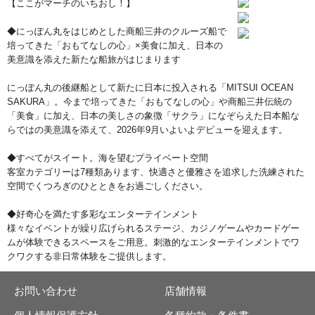
【ここがマーチのいちおし！】
◆にっぽん丸をはじめとした商船三井のクルーズ船で
培ってきた「おもてなしの心」×美食に加え、日本の
美意識を添えた新たな船旅がはじまります
にっぽん丸の後継船として新たに日本に投入される「MITSUI OCEAN
SAKURA」。今まで培ってきた「おもてなしの心」や商船三井伝統の
「美食」に加え、日本の美しさの象徴「サクラ」になぞらえた日本船な
らではの美意識を添えて、2026年9月いよいよデビューを迎えます。
◆すべてがスイート。海を望むプライベート空間
客室カテゴリーは7種類あります、快適さと優雅さを追求した洗練された
空間でくつろぎのひとときをお過ごしください。
◆好奇心を満たす多彩なエンターテインメント
様々なイベントが繰り広げられるステージ、カジノゲームやカードゲー
ムが体験できるスペースをご用意。刺激的なエンターテインメントでワ
クワクする非日常体験をご提供します。
お問い合わせ
店舗情報