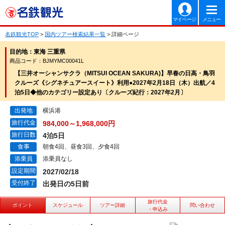
マイページ
メニュー
名鉄観光TOP
>
国内ツアー検索結果一覧
> 詳細ページ
目的地：東海 三重県
商品コード：BJMYMC00041L
【三井オーシャンサクラ（MITSUI OCEAN SAKURA)】早春の日高・鳥羽
クルーズ《シグネチュアースイート》利用●2027年2月18日（木）出航／4
泊5日◆他のカテゴリー設定あり〔クルーズ紀行：2027年2月〕
出発地
横浜港
旅行代金
984,000～1,968,000円
旅行日数
4泊5日
食事
朝食4回、昼食3回、夕食4回
添乗員
添乗員なし
設定期間
2027/02/18
受付終了
出発日の5日前
旅行代金
ポイント
スケジュール
ツアー詳細
問い合わせ
・申込み