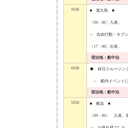
3日目
■ 屋久島 ■
〔09：00〕入港。
-- 自由行動：オプ
〔17：00〕出港。
宿泊地：船中泊
4日目
◆ 終日クルージ
-- 船内イベントに
宿泊地：船中泊
5日目
■ 横浜 ■
〔09：00〕 入港
～ お疲れ様でした