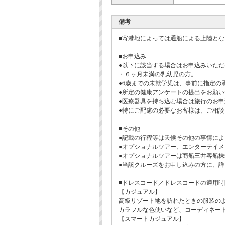
備考
■寄港地によっては通船による上陸とな
■お申込み
●以下に該当する場合はお申込みいただ
・６ヶ月未満の乳幼児の方。
●6歳までの未就学児は、事前に指定の
●所定の健康アンケートの提出をお願
●医療器具を持ち込む場合は旅行のお
●特にご配慮の必要なお客様は、ご相
■その他
●記載の行程等は天候その他の事情に
●オプショナルツアー、エンターテイ
●オプショナルツアーは商船三井客船
●当該クルーズをお申し込みの方に、
■ドレスコード／ドレスコードの適用
【カジュアル】
高級リゾート地を訪れたときの服装の
カラフルな色使いなど、コーディネー
【スマートカジュアル】