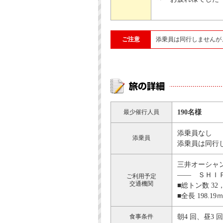
ご注意
添乗員は同行しませんが
最少催行人員
190名様
添乗員なし
添乗員
添乗員は同行
三井オーシャンサ
―― ＳＨＩ
ご利用予定
交通機関
■総トン数 32
■全長 198.1
食事条件
朝4 回、昼3 