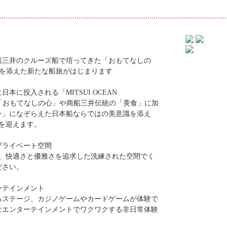
船三井のクルーズ船で培ってきた「おもてなしの
識を添えた新たな船旅がはじまります
本に投入される「MITSUI OCEAN
た「おもてなしの心」や商船三井伝統の「美食」に加
ラ」になぞらえた日本船ならではの美意識を添え
ーを迎えます。
プライベート空間
す、快適さと優雅さを追求した洗練された空間でく
ださい。
ーテインメント
るステージ、カジノゲームやカードゲームが体験で
なエンターテインメントでワクワクする非日常体験