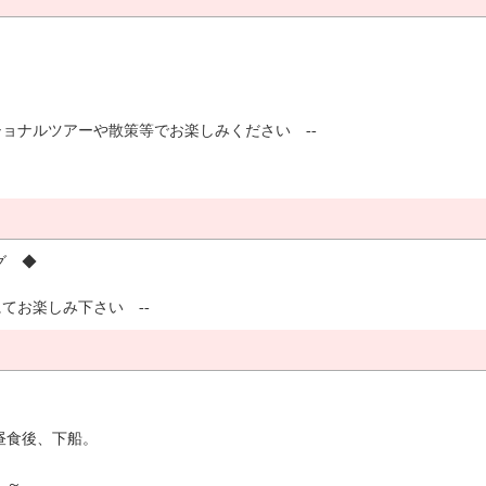
ショナルツアーや散策等でお楽しみください --
ング ◆
てお楽しみ下さい --
。昼食後、下船。
 ～