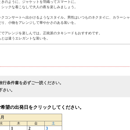
ときのように、ジャケットを羽織ってスマートに。
、シックな着こなしで大人の夜を楽しみましょう。
ックコンサートへ出かけるようなスタイル。男性はいつものネクタイに、カラーシャ
だり、小物をアレンジして華やかさのある装いを。
どでアレンジを楽しんでは。正統派のタキシードもおすすめです。
もとは違うエレガントな装いを。
旅行条件書を必ずご一読ください。
下さい。
ご希望の出発日をクリックしてください。
4月
水
木
金
土
1
2
3