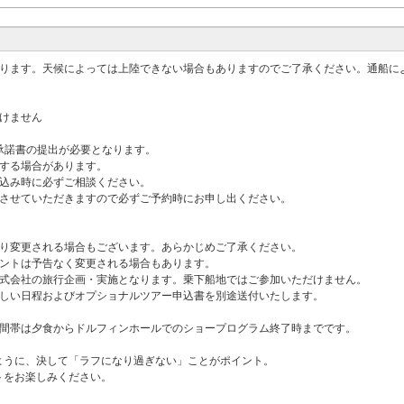
ります。天候によっては上陸できない場合もありますのでご了承ください。通船によ
けません
承諾書の提出が必要となります。
いする場合があります。
申込み時に必ずご相談ください。
談させていただきますので必ずご予約時にお申し出ください。
より変更される場合もございます。あらかじめご了承ください。
メントは予告なく変更される場合もあります。
株式会社の旅行企画・実施となります。乗下船地ではご参加いただけません。
詳しい日程およびオプショナルツアー申込書を別途送付いたします。
時間帯は夕食からドルフィンホールでのショープログラム終了時までです。
ように、決して「ラフになり過ぎない」ことがポイント。
トをお楽しみください。