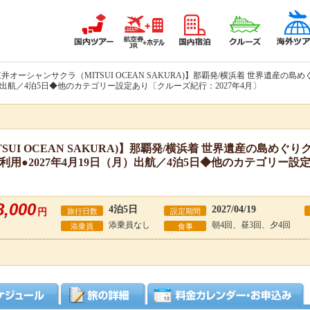
三井オーシャンサクラ（MITSUI OCEAN SAKURA)】那覇発/横浜着 世界遺産
月）出航／4泊5日◆他のカテゴリー設定あり〔クルーズ紀行：2027年4月〕
UI OCEAN SAKURA)】那覇発/横浜着 世界遺産の島め
用●2027年4月19日（月）出航／4泊5日◆他のカテゴリー設定
8,000
4泊5日
2027/04/19
円
旅行日数
設定期間
添乗員なし
朝4回、昼3回、夕4回
添乗員
食事