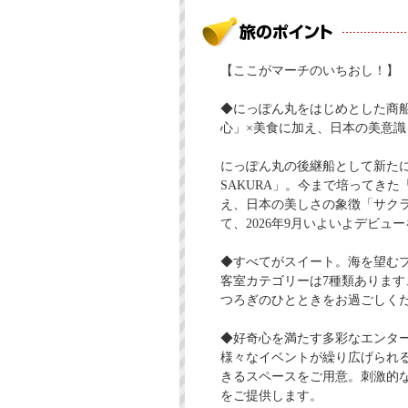
【ここがマーチのいちおし！】
◆にっぽん丸をはじめとした商
心」×美食に加え、日本の美意
にっぽん丸の後継船として新たに日
SAKURA」。今まで培ってき
え、日本の美しさの象徴「サク
て、2026年9月いよいよデビュ
◆すべてがスイート。海を望む
客室カテゴリーは7種類ありま
つろぎのひとときをお過ごしく
◆好奇心を満たす多彩なエンタ
様々なイベントが繰り広げられ
きるスペースをご用意。刺激的
をご提供します。