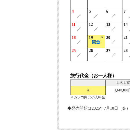
4
5
6
7
／
／
／
11
12
13
14
／
／
／
A
18
19
20
21
／
問合
／
25
26
27
28
／
／
／
旅行代金（お一人様）
１名１室
A
1,618,000
※カッコ内は小人料金
◆発売開始は2026年7月10日（