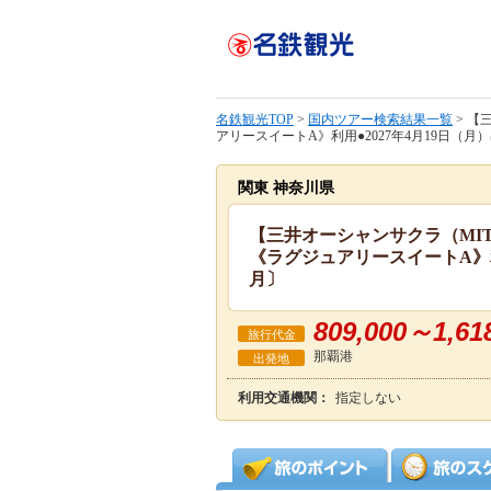
名鉄観光TOP
>
国内ツアー検索結果一覧
> 【
アリースイートA》利用●2027年4月19日（
関東 神奈川県
【三井オーシャンサクラ（MITS
《ラグジュアリースイートA》利
月〕
809,000～1,61
旅行代金
那覇港
出発地
利用交通機関：
指定しない