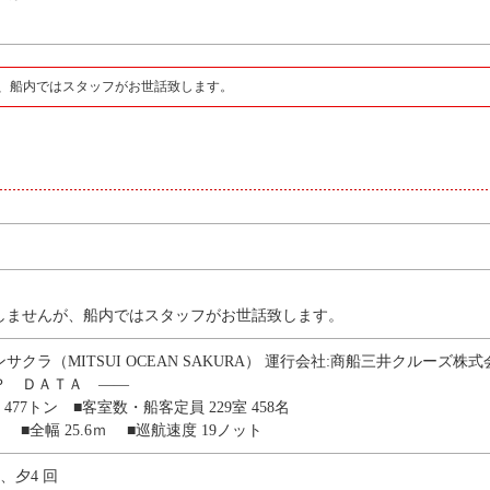
、船内ではスタッフがお世話致します。
しませんが、船内ではスタッフがお世話致します。
クラ（MITSUI OCEAN SAKURA） 運行会社:商船三井クルーズ株式
Ｐ ＤＡＴＡ ――
，477トン ■客室数・船客定員 229室 458名
9ｍ ■全幅 25.6ｍ ■巡航速度 19ノット
回、夕4 回