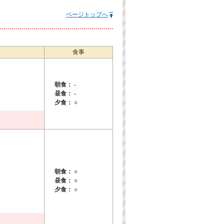
ページトップへ
食事
朝食： -
昼食： -
夕食： ○
朝食： ○
昼食： ○
夕食： ○