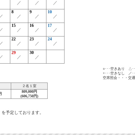
／
／
／
8
9
10
／
／
／
／
15
16
17
／
／
／
／
22
23
24
／
／
／
／
29
30
／
／
／
○･･･空きあり △
×･･･空きなし ／･
空席照会・・・交
２名１室
809,000円
円
(606,750円)
金） を予定しております。