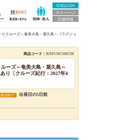
ENGLISH
マイページ
店舗情報
の島めぐりクルーズ～奄美大島・屋久島～《ラグジュ
商品コード：
BJMYMC00053K
ぐりクルーズ～奄美大島・屋久島～
あり〔クルーズ紀行：2027年4
出発日の5日前
受付終了