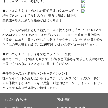
【ここがマーチのいちおし！】
◆にっぽん丸をはじめとした商船三井のクルーズ船で
培ってきた「おもてなしの心」×美食に加え、日本の
美意識を添えた新たな船旅がはじまります
にっぽん丸の後継船として新たに日本に投入される「MITSUI OCEAN
SAKURA」。今まで培ってきた「おもてなしの心」や商船三井伝統の
「美食」に加え、日本の美しさの象徴「サクラ」になぞらえた日本船な
らではの美意識を添えて、2026年9月いよいよデビューを迎えます。
◆すべてがスイート。海を望むプライベート空間
客室カテゴリーは7種類あります、快適さと優雅さを追求した洗練された
空間でくつろぎのひとときをお過ごしください。
◆好奇心を満たす多彩なエンターテインメント
様々なイベントが繰り広げられるステージ、カジノゲームやカードゲー
ムが体験できるスペースをご用意。刺激的なエンターテインメントでワ
クワクする非日常体験をご提供します。
お問い合わせ
店舗情報