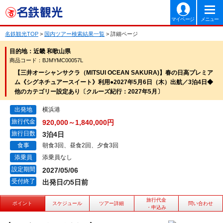
マイページ
メニュー
名鉄観光TOP
>
国内ツアー検索結果一覧
> 詳細ページ
目的地：近畿 和歌山県
商品コード：BJMYMC00057L
【三井オーシャンサクラ（MITSUI OCEAN SAKURA)】春の日高プレミア
ム《シグネチュアースイート》利用●2027年5月6日（木）出航／3泊4日◆
他のカテゴリー設定あり〔クルーズ紀行：2027年5月〕
出発地
横浜港
旅行代金
920,000～1,840,000円
旅行日数
3泊4日
食事
朝食3回、昼食2回、夕食3回
添乗員
添乗員なし
設定期間
2027/05/06
受付終了
出発日の5日前
旅行代金
ポイント
スケジュール
ツアー詳細
問い合わせ
・申込み