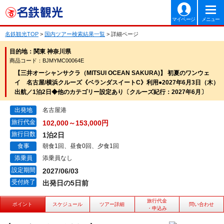
マイページ
メニュー
名鉄観光TOP
>
国内ツアー検索結果一覧
> 詳細ページ
目的地：関東 神奈川県
商品コード：BJMYMC00064E
【三井オーシャンサクラ（MITSUI OCEAN SAKURA)】 初夏のワンウェ
イ 名古屋/横浜クルーズ《ベランダスイートC》利用●2027年6月3日（木）
出航／1泊2日◆他のカテゴリー設定あり〔クルーズ紀行：2027年6月〕
出発地
名古屋港
旅行代金
102,000～153,000円
旅行日数
1泊2日
食事
朝食1回、昼食0回、夕食1回
添乗員
添乗員なし
設定期間
2027/06/03
受付終了
出発日の5日前
旅行代金
ポイント
スケジュール
ツアー詳細
問い合わせ
・申込み