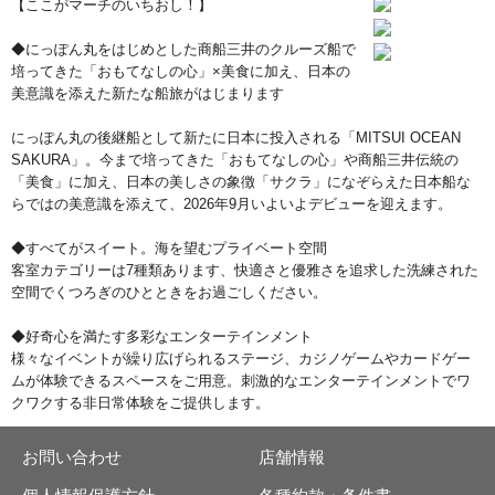
【ここがマーチのいちおし！】
◆にっぽん丸をはじめとした商船三井のクルーズ船で
培ってきた「おもてなしの心」×美食に加え、日本の
美意識を添えた新たな船旅がはじまります
にっぽん丸の後継船として新たに日本に投入される「MITSUI OCEAN
SAKURA」。今まで培ってきた「おもてなしの心」や商船三井伝統の
「美食」に加え、日本の美しさの象徴「サクラ」になぞらえた日本船な
らではの美意識を添えて、2026年9月いよいよデビューを迎えます。
◆すべてがスイート。海を望むプライベート空間
客室カテゴリーは7種類あります、快適さと優雅さを追求した洗練された
空間でくつろぎのひとときをお過ごしください。
◆好奇心を満たす多彩なエンターテインメント
様々なイベントが繰り広げられるステージ、カジノゲームやカードゲー
ムが体験できるスペースをご用意。刺激的なエンターテインメントでワ
クワクする非日常体験をご提供します。
お問い合わせ
店舗情報