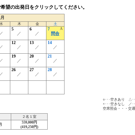
ご希望の出発日をクリックしてください。
8月
水
木
金
土
A
5
6
7
／
／
／
問合
12
13
14
／
／
／
／
19
20
21
／
／
／
／
26
27
28
／
／
／
／
○･･･空きあり △
×･･･空きなし ／･
空席照会・・・交
２名１室
559,000円
円
(419,250円)