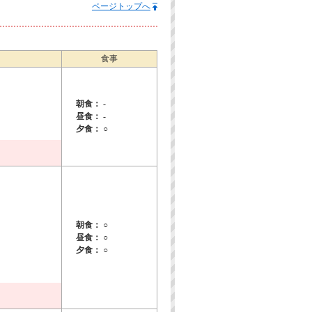
ページトップへ
食事
朝食： -
昼食： -
夕食： ○
朝食： ○
昼食： ○
夕食： ○