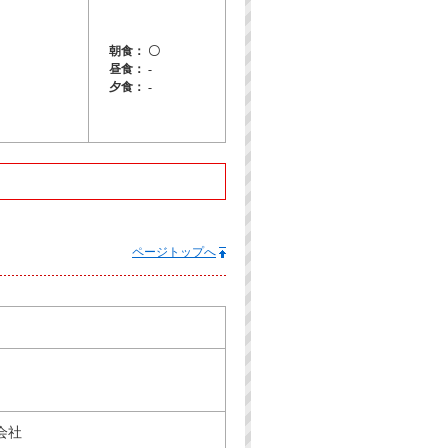
朝食： 〇
昼食： -
夕食： -
ページトップへ
会社