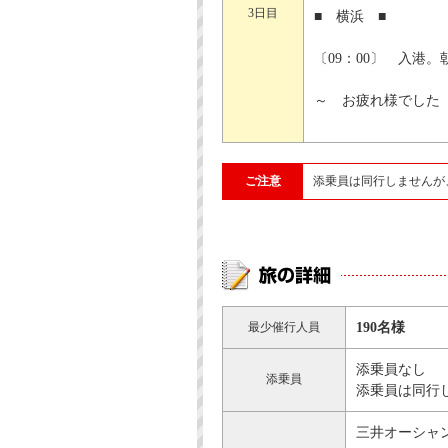
3日目
■ 横浜 ■
〔09：00〕 入港
～ お疲れ様でした
ご注意
添乗員は同行しませんが
最少催行人員
190名様
添乗員なし
添乗員
添乗員は同行
三井オーシャンサ