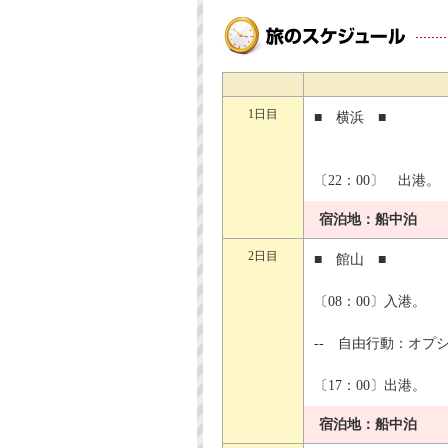
1日目
■ 横浜 ■
〔22：00〕 出港。
宿泊地：船中泊
2日目
■ 館山 ■
〔08：00〕入港。
-- 自由行動：オプ
〔17：00〕出港。
宿泊地：船中泊