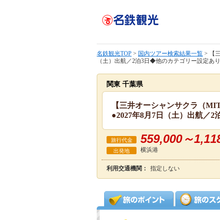
名鉄観光TOP
>
国内ツアー検索結果一覧
> 【
（土）出航／2泊3日◆他のカテゴリー設定あり〔
関東 千葉県
【三井オーシャンサクラ（MITS
●2027年8月7日（土）出航／
559,000～1,11
旅行代金
横浜港
出発地
利用交通機関：
指定しない