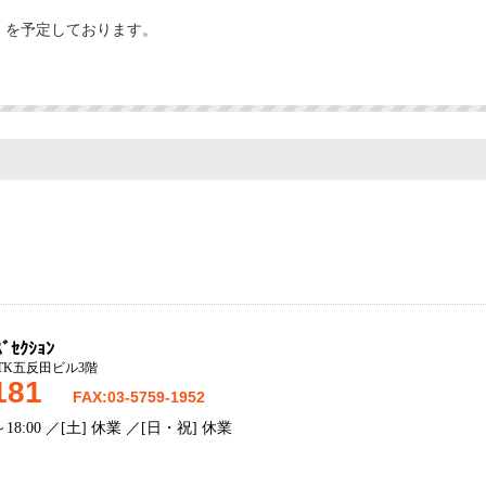
金） を予定しております。
ｾｸｼｮﾝ
-6TK五反田ビル3階
8181
FAX:03-5759-1952
18:00 ／[土] 休業 ／[日・祝] 休業