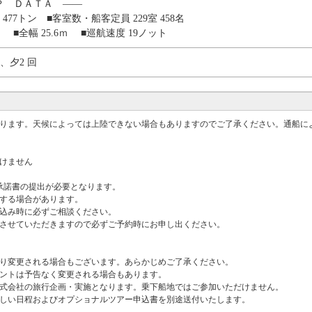
Ｐ ＤＡＴＡ ――
，477トン ■客室数・船客定員 229室 458名
9ｍ ■全幅 25.6ｍ ■巡航速度 19ノット
回、夕2 回
ります。天候によっては上陸できない場合もありますのでご了承ください。通船によ
けません
承諾書の提出が必要となります。
いする場合があります。
申込み時に必ずご相談ください。
談させていただきますので必ずご予約時にお申し出ください。
より変更される場合もございます。あらかじめご了承ください。
メントは予告なく変更される場合もあります。
株式会社の旅行企画・実施となります。乗下船地ではご参加いただけません。
詳しい日程およびオプショナルツアー申込書を別途送付いたします。