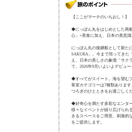
【ここがマーチのいちおし！】
◆にっぽん丸をはじめとした商
心」×美食に加え、日本の美意
にっぽん丸の後継船として新たに日
SAKURA」。今まで培ってき
え、日本の美しさの象徴「サク
て、2026年9月いよいよデビュ
◆すべてがスイート。海を望む
客室カテゴリーは7種類ありま
つろぎのひとときをお過ごしく
◆好奇心を満たす多彩なエンタ
様々なイベントが繰り広げられ
きるスペースをご用意。刺激的
をご提供します。