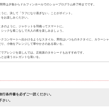
時間帯は夕食からドルフィンホールでのショープログラム終了時までです。
ように、決して「ラフになり過ぎない」ことがポイント。
トをお楽しみください。
ときのように、ジャケットを羽織ってスマートに。
、シックな着こなしで大人の夜を楽しみましょう。
ックコンサートへ出かけるようなスタイル。男性はいつものネクタイに、カラーシャ
だり、小物をアレンジして華やかさのある装いを。
どでアレンジを楽しんでは。正統派のタキシードもおすすめです。
もとは違うエレガントな装いを。
旅行条件書を必ずご一読ください。
下さい。