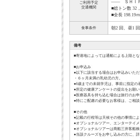
―― ＳＨＩ
ご利用予定
交通機関
■総トン数 32
■全長 198.1
食事条件
朝2 回、昼1 
備考
■寄港地によっては通船による上陸とな
■お申込み
●以下に該当する場合はお申込みいただ
・６ヶ月未満の乳幼児の方。
●6歳までの未就学児は、事前に指定の
●所定の健康アンケートの提出をお願
●医療器具を持ち込む場合は旅行のお
●特にご配慮の必要なお客様は、ご相
■その他
●記載の行程等は天候その他の事情に
●オプショナルツアー、エンターテイ
●オプショナルツアーは商船三井客船
●当該クルーズをお申し込みの方に、