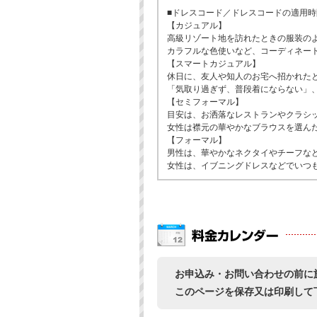
■ドレスコード／ドレスコードの適用
【カジュアル】
高級リゾート地を訪れたときの服装の
カラフルな色使いなど、コーディネー
【スマートカジュアル】
休日に、友人や知人のお宅へ招かれた
「気取り過ぎず、普段着にならない」
【セミフォーマル】
目安は、お洒落なレストランやクラシ
女性は襟元の華やかなブラウスを選ん
【フォーマル】
男性は、華やかなネクタイやチーフな
女性は、イブニングドレスなどでいつ
お申込み・お問い合わせの前に
このページを保存又は印刷して