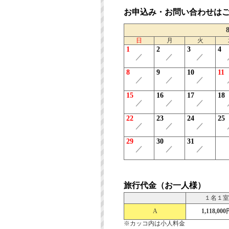
お申込み・お問い合わせは
日
月
火
1
2
3
4
／
／
／
8
9
10
11
／
／
／
15
16
17
18
／
／
／
22
23
24
25
／
／
／
29
30
31
／
／
／
旅行代金（お一人様）
１名１室
A
1,118,000
※カッコ内は小人料金