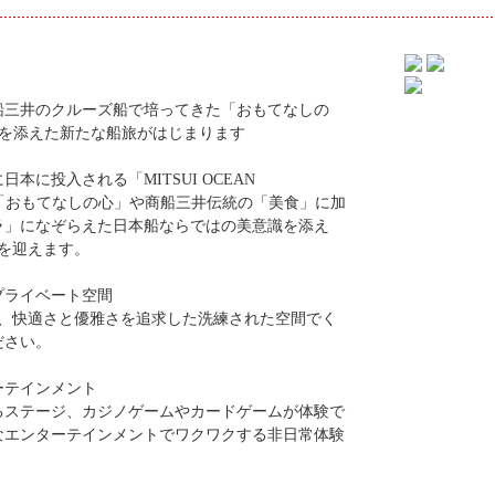
船三井のクルーズ船で培ってきた「おもてなしの
識を添えた新たな船旅がはじまります
本に投入される「MITSUI OCEAN
た「おもてなしの心」や商船三井伝統の「美食」に加
ラ」になぞらえた日本船ならではの美意識を添え
ーを迎えます。
プライベート空間
す、快適さと優雅さを追求した洗練された空間でく
ださい。
ーテインメント
るステージ、カジノゲームやカードゲームが体験で
なエンターテインメントでワクワクする非日常体験