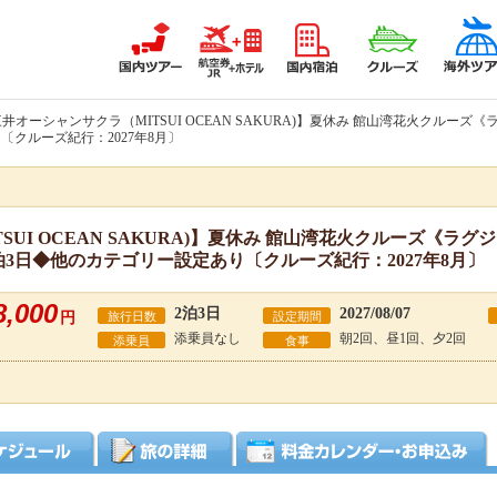
三井オーシャンサクラ（MITSUI OCEAN SAKURA)】夏休み 館山湾花火クルーズ《
クルーズ紀行：2027年8月〕
UI OCEAN SAKURA)】夏休み 館山湾花火クルーズ《ラ
2泊3日◆他のカテゴリー設定あり〔クルーズ紀行：2027年8月〕
8,000
2泊3日
2027/08/07
円
旅行日数
設定期間
添乗員なし
朝2回、昼1回、夕2回
添乗員
食事