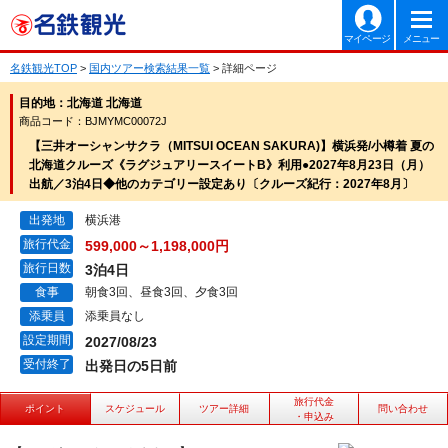
マイページ
メニュー
名鉄観光TOP
>
国内ツアー検索結果一覧
> 詳細ページ
目的地：北海道 北海道
商品コード：BJMYMC00072J
【三井オーシャンサクラ（MITSUI OCEAN SAKURA)】横浜発/小樽着 夏の
北海道クルーズ《ラグジュアリースイートB》利用●2027年8月23日（月）
出航／3泊4日◆他のカテゴリー設定あり〔クルーズ紀行：2027年8月〕
出発地
横浜港
旅行代金
599,000～1,198,000円
旅行日数
3泊4日
食事
朝食3回、昼食3回、夕食3回
添乗員
添乗員なし
設定期間
2027/08/23
受付終了
出発日の5日前
旅行代金
ポイント
スケジュール
ツアー詳細
問い合わせ
・申込み