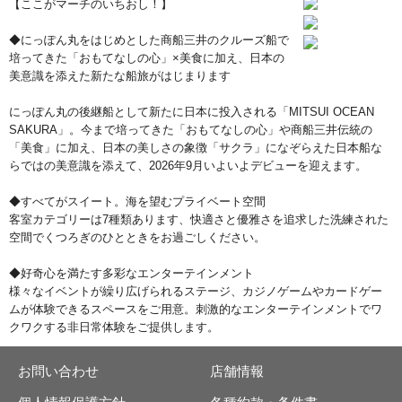
【ここがマーチのいちおし！】
◆にっぽん丸をはじめとした商船三井のクルーズ船で
培ってきた「おもてなしの心」×美食に加え、日本の
美意識を添えた新たな船旅がはじまります
にっぽん丸の後継船として新たに日本に投入される「MITSUI OCEAN
SAKURA」。今まで培ってきた「おもてなしの心」や商船三井伝統の
「美食」に加え、日本の美しさの象徴「サクラ」になぞらえた日本船な
らではの美意識を添えて、2026年9月いよいよデビューを迎えます。
◆すべてがスイート。海を望むプライベート空間
客室カテゴリーは7種類あります、快適さと優雅さを追求した洗練された
空間でくつろぎのひとときをお過ごしください。
◆好奇心を満たす多彩なエンターテインメント
様々なイベントが繰り広げられるステージ、カジノゲームやカードゲー
ムが体験できるスペースをご用意。刺激的なエンターテインメントでワ
クワクする非日常体験をご提供します。
お問い合わせ
店舗情報