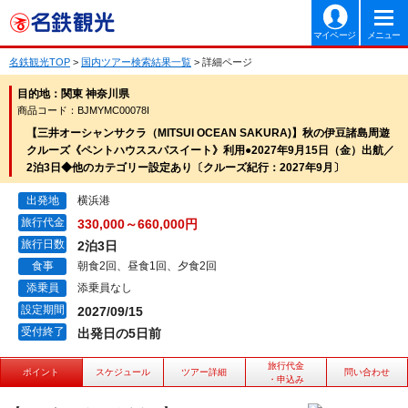
マイページ
メニュー
名鉄観光TOP
>
国内ツアー検索結果一覧
> 詳細ページ
目的地：関東 神奈川県
商品コード：BJMYMC00078I
【三井オーシャンサクラ（MITSUI OCEAN SAKURA)】秋の伊豆諸島周遊
クルーズ《ペントハウススパスイート》利用●2027年9月15日（金）出航／
2泊3日◆他のカテゴリー設定あり〔クルーズ紀行：2027年9月〕
出発地
横浜港
旅行代金
330,000～660,000円
旅行日数
2泊3日
食事
朝食2回、昼食1回、夕食2回
添乗員
添乗員なし
設定期間
2027/09/15
受付終了
出発日の5日前
旅行代金
ポイント
スケジュール
ツアー詳細
問い合わせ
・申込み