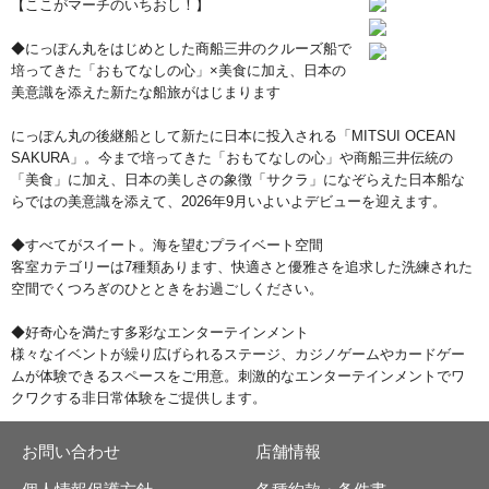
【ここがマーチのいちおし！】
◆にっぽん丸をはじめとした商船三井のクルーズ船で
培ってきた「おもてなしの心」×美食に加え、日本の
美意識を添えた新たな船旅がはじまります
にっぽん丸の後継船として新たに日本に投入される「MITSUI OCEAN
SAKURA」。今まで培ってきた「おもてなしの心」や商船三井伝統の
「美食」に加え、日本の美しさの象徴「サクラ」になぞらえた日本船な
らではの美意識を添えて、2026年9月いよいよデビューを迎えます。
◆すべてがスイート。海を望むプライベート空間
客室カテゴリーは7種類あります、快適さと優雅さを追求した洗練された
空間でくつろぎのひとときをお過ごしください。
◆好奇心を満たす多彩なエンターテインメント
様々なイベントが繰り広げられるステージ、カジノゲームやカードゲー
ムが体験できるスペースをご用意。刺激的なエンターテインメントでワ
クワクする非日常体験をご提供します。
お問い合わせ
店舗情報