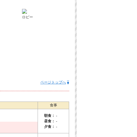
ロビー
ページトップへ
食事
朝食： -
昼食： -
夕食： -