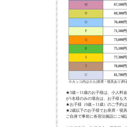
M
67,100円
N
69,300円
O
70,400円
P
71,500円
Q
73,600円
R
75,100円
S
77,300円
T
78,000円
U
81,700円
※カッコ内は小人(座席・寝具あり)料
★3歳～11歳のお子様は、小人料
が1名様のみの場合は、お子様も
★お子様（0歳～11歳）のご予
★2歳以下のお子様でお座席・寝
ご自身で事前に各宿泊施設にご確