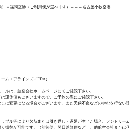
動）＝福岡空港（ご利用便が選べます）→→→名古屋小牧空港
ームエアラインズ／FDA）
ュールは、航空会社ホームページにてご確認下さい。
ては運休便もございますので、ご予約の際にご確認下さい。
なしに変更になる場合がございます。また天候不良などのやむを得ない
トラブル等により欠航または引き返し・遅延が生じた場合、フジドリー
限り振替が可能です。（前後便、翌日以降便など）。他航空会社または