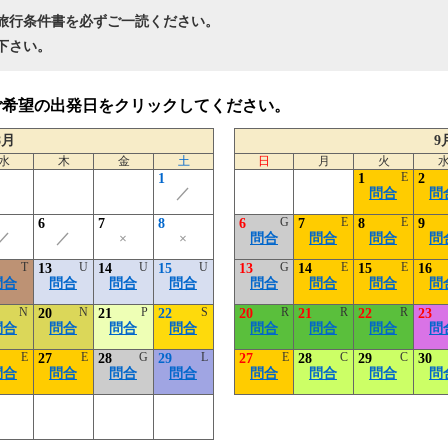
旅行条件書を必ずご一読ください。
下さい。
ご希望の出発日をクリックしてください。
8月
9
水
木
金
土
日
月
火
E
1
1
2
／
問合
問
G
E
E
6
7
8
6
7
8
9
／
／
×
×
問合
問合
問合
問
T
U
U
U
G
E
E
13
14
15
13
14
15
16
問合
問合
問合
問合
問合
問合
問合
問
N
N
P
S
R
R
R
20
21
22
20
21
22
23
問合
問合
問合
問合
問合
問合
問合
問
E
E
G
L
E
C
C
27
28
29
27
28
29
30
問合
問合
問合
問合
問合
問合
問合
問