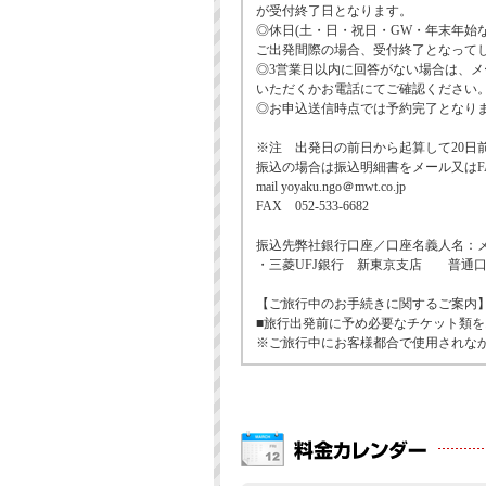
が受付終了日となります。
◎休日(土・日・祝日・GW・年末年始
ご出発間際の場合、受付終了となって
◎3営業日以内に回答がない場合は、
いただくかお電話にてご確認ください
◎お申込送信時点では予約完了となり
※注 出発日の前日から起算して20日
振込の場合は振込明細書をメール又は
mail yoyaku.ngo＠mwt.co.jp
FAX 052-533-6682
振込先弊社銀行口座／口座名義人名：
・三菱UFJ銀行 新東京支店 普通口座3
【ご旅行中のお手続きに関するご案内
■旅行出発前に予め必要なチケット類
※ご旅行中にお客様都合で使用されな