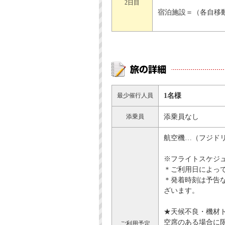
2日目
宿泊施設＝（各自移
最少催行人員
1名様
添乗員
添乗員なし
航空機…（フジドリ
※フライトスケジ
＊ご利用日によっ
＊発着時刻は予告
ざいます。
★天候不良・機材
空席のある場合に
ご利用予定