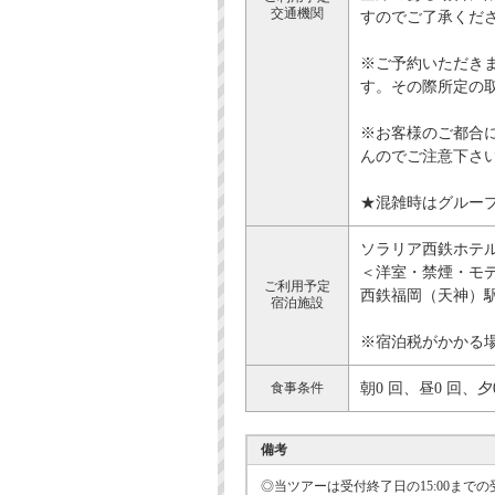
交通機関
すのでご了承くだ
※ご予約いただき
す。その際所定の
※お客様のご都合
んのでご注意下さ
★混雑時はグルー
ソラリア西鉄ホテ
＜洋室・禁煙・モデ
ご利用予定
西鉄福岡（天神）
宿泊施設
※宿泊税がかかる
食事条件
朝0 回、昼0 回、夕
備考
◎当ツアーは受付終了日の15:00ま