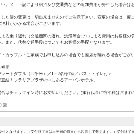
さい。又、上記により宿泊及び交通費などの追加費用が発生した場合は
ました便の変更は一切出来ませんのでご注意下さい。変更の場合は一度
取消料がかかる場合がございます。
による乗り遅れ（交通機関の遅れ、渋滞等含む）による費用はお客様の
い。また、代替交通手段についてもお客様の手配となります。
プ・カップル・ご家族でお申し込みの場合でも座席が離れる場合がござ
ル福岡
レートダブル（22平米）／1～2名様1室／バス・トイレ付＞
駅直結！ソラリアプラザの中にあるアーバンホテル。
場合はチェックイン時にお支払いください。(旅行代金に宿泊税は含まれ
0 回
での受付となります。（受付終了日は出発日の前日から起算して数えます。）受付終了