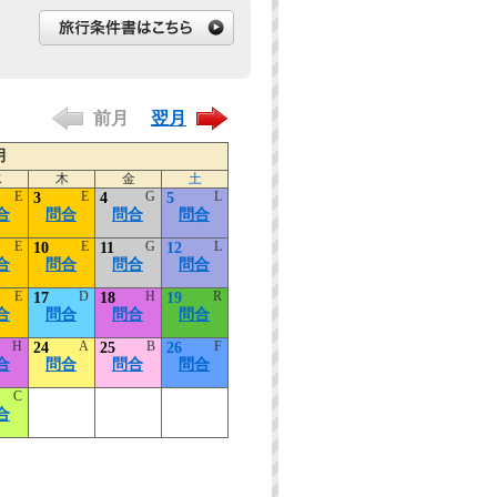
前月
翌月
月
水
木
金
土
E
E
G
L
3
4
5
合
問合
問合
問合
E
E
G
L
10
11
12
合
問合
問合
問合
E
D
H
R
17
18
19
合
問合
問合
問合
H
A
B
F
24
25
26
合
問合
問合
問合
C
合