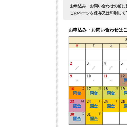
お申込み・お問い合わせの前に
このページを保存又は印刷して
お申込み・お問い合わせは
日
月
火
2
3
4
5
／
／
／
9
10
11
12
×
×
×
Q
N
N
16
17
18
19
問合
問合
問合
M
E
E
23
24
25
26
問合
問合
問合
G
E
30
31
問合
問合