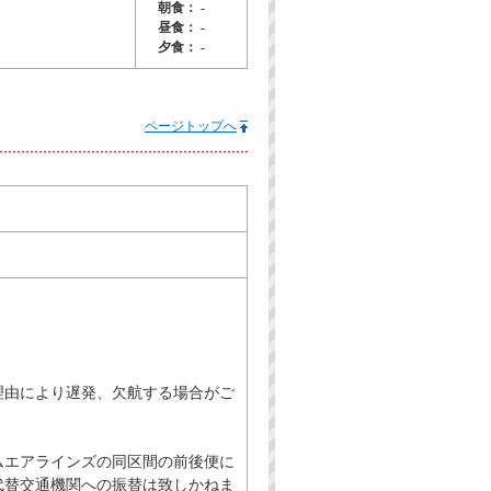
朝食： -
昼食： -
夕食： -
ページトップへ
理由により遅発、欠航する場合がご
ムエアラインズの同区間の前後便に
代替交通機関への振替は致しかねま