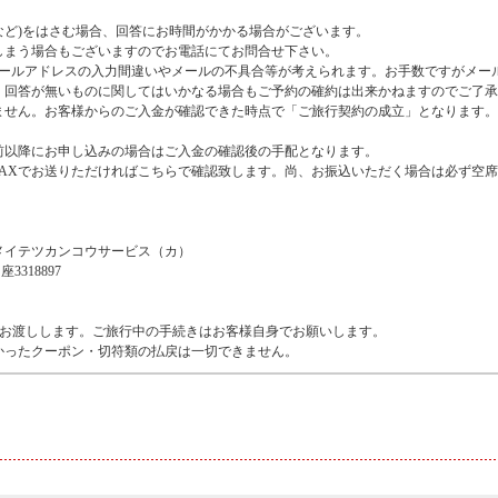
など)をはさむ場合、回答にお時間がかかる場合がございます。
しまう場合もございますのでお電話にてお問合せ下さい。
メールアドレスの入力間違いやメールの不具合等が考えられます。お手数ですがメー
。回答が無いものに関してはいかなる場合もご予約の確約は出来かねますのでご了承
ません。お客様からのご入金が確認できた時点で「ご旅行契約の成立」となります。
前以降にお申し込みの場合はご入金の確認後の手配となります。
FAXでお送りただければこちらで確認致します。尚、お振込いただく場合は必ず空
メイテツカンコウサービス（カ）
318897
】
をお渡しします。ご旅行中の手続きはお客様自身でお願いします。
かったクーポン・切符類の払戻は一切できません。