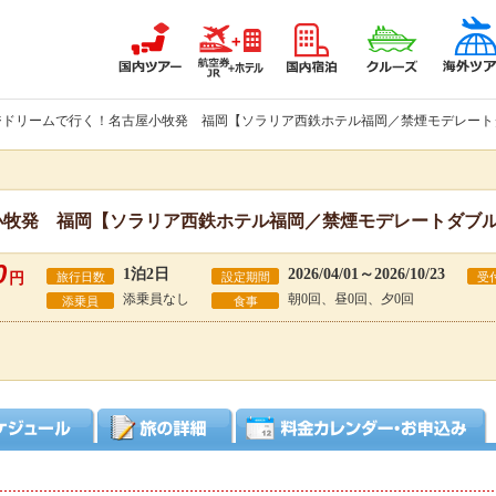
ジドリームで行く！名古屋小牧発 福岡【ソラリア西鉄ホテル福岡／禁煙モデレートダ
牧発 福岡【ソラリア西鉄ホテル福岡／禁煙モデレートダブル1
0
1泊2日
2026/04/01～2026/10/23
円
旅行日数
設定期間
受
添乗員なし
朝0回、昼0回、夕0回
添乗員
食事