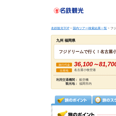
名鉄観光TOP
>
国内ツアー検索結果一覧
> フ
九州 福岡県
フジドリームで行く！名古屋小
36,100～81,70
旅行代金
名古屋小牧空港
出発地
利用交通機関：
航空機
観光地：
福岡市内