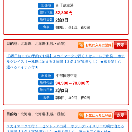
新千歳空港
出発地
旅行代金
32,800円
旅行日数
2泊3日
食事
朝0回、昼1回、夜0回
目的地
：北海道、北海道(札幌・函館)
お気に入りに登録
【45日前までの予約でお得】スカイマークで行く！セントレア出発 ホテ
ルグレイスリー札幌に泊まる３日間【３名１室/食事なし】 ★旅を楽しむ、
選べるアイテム付★
中部国際空港
出発地
旅行代金
34,900～70,000円
旅行日数
2泊3日
食事
朝0回、昼0回、夜0回
目的地
：北海道、北海道(札幌・函館)
お気に入りに登録
スカイマークで行く！セントレア出発 ホテルグレイスリー札幌に泊まる
３日間【３名１室/食事なし】 ★旅を楽しむ、選べるアイテム付★