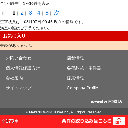
全173件中
1～10
件を表示
前
1
2
3
4
5
次
｜
｜
｜
｜
｜
｜
空室状況は、08月07日 00:45 現在の情報です。
満室の際はご了承ください。
お気に入り
登録がありません
お問い合わせ
店舗情報
個人情報保護方針
各種約款・条件書
会社案内
採用情報
サイトマップ
Company Profile
© Meitetsu World Travel Inc., All Rights Reserved.
173
全
件
開く