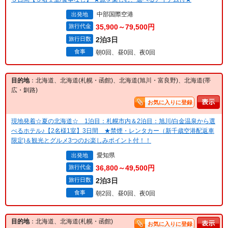
中部国際空港
出発地
旅行代金
35,900～79,500円
旅行日数
2泊3日
食事
朝0回、昼0回、夜0回
目的地
：北海道、北海道(札幌・函館)、北海道(旭川・富良野)、北海道(帯
広・釧路)
お気に入りに登録
現地発着☆夏の北海道☆ 1泊目：札幌市内＆2泊目：旭川/白金温泉から選
べるホテル♪【2名様1室】3日間 ★禁煙・レンタカー（新千歳空港配返車
限定)＆観光とグルメ3つのお楽しみポイント付！！
愛知県
出発地
旅行代金
36,800～49,500円
旅行日数
2泊3日
食事
朝2回、昼0回、夜0回
目的地
：北海道、北海道(札幌・函館)
お気に入りに登録