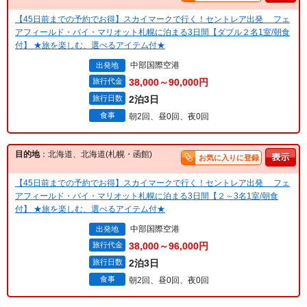
【45日前までの予約でお得】スカイマークで行く！セントレア出発 フェ
アフィールド・バイ・マリオット札幌に泊まる3日間【ダブル２名1室/朝食
付】 ★旅を楽しむ、選べるアイテム付★
中部国際空港
出発地
旅行代金
38,000～90,000円
旅行日数
2泊3日
食事
朝2回、昼0回、夜0回
目的地
：北海道、北海道(札幌・函館)
お気に入りに登録
【45日前までの予約でお得】スカイマークで行く！セントレア出発 フェ
アフィールド・バイ・マリオット札幌に泊まる3日間【２～3名1室/朝食
付】 ★旅を楽しむ、選べるアイテム付★
中部国際空港
出発地
旅行代金
38,000～96,000円
旅行日数
2泊3日
食事
朝2回、昼0回、夜0回