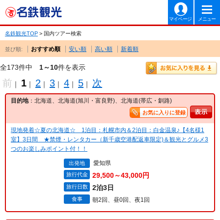
マイページ
メニュー
名鉄観光TOP
> 国内ツアー検索
おすすめ順
安い順
高い順
新着順
並び順:
全173件中
1～10
件を表示
前
1
2
3
4
5
次
｜
｜
｜
｜
｜
｜
目的地
：北海道、北海道(旭川・富良野)、北海道(帯広・釧路)
お気に入りに登録
現地発着☆夏の北海道☆ 1泊目：札幌市内＆2泊目：白金温泉♪【4名様1
室】3日間 ★禁煙・レンタカー（新千歳空港配返車限定)＆観光とグルメ3
つのお楽しみポイント付！！
愛知県
出発地
旅行代金
29,500～43,000円
旅行日数
2泊3日
食事
朝2回、昼0回、夜1回