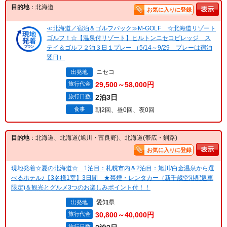
目的地
：北海道
お気に入りに登録
≪北海道／宿泊＆ゴルフパック≫M-GOLF ☆北海道リゾート
ゴルフ！☆【温泉付リゾート】ヒルトンニセコビレッジ ス
テイ＆ゴルフ２泊３日１プレー （5/14～9/29 プレーは宿泊
翌日）
ニセコ
出発地
旅行代金
29,500～58,000円
旅行日数
2泊3日
食事
朝2回、昼0回、夜0回
目的地
：北海道、北海道(旭川・富良野)、北海道(帯広・釧路)
お気に入りに登録
現地発着☆夏の北海道☆ 1泊目：札幌市内＆2泊目：旭川/白金温泉から選
べるホテル♪【3名様1室】3日間 ★禁煙・レンタカー（新千歳空港配返車
限定)＆観光とグルメ3つのお楽しみポイント付！！
愛知県
出発地
旅行代金
30,800～40,000円
旅行日数