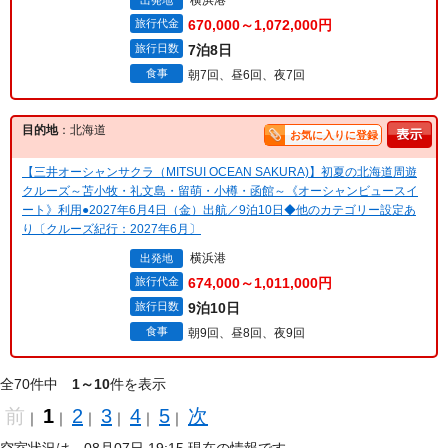
横浜港
出発地
旅行代金
670,000～1,072,000円
旅行日数
7泊8日
食事
朝7回、昼6回、夜7回
目的地
：北海道
お気に入りに登録
【三井オーシャンサクラ（MITSUI OCEAN SAKURA)】初夏の北海道周遊
クルーズ～苫小牧・礼文島・留萌・小樽・函館～《オーシャンビュースイ
ート》利用●2027年6月4日（金）出航／9泊10日◆他のカテゴリー設定あ
り〔クルーズ紀行：2027年6月〕
横浜港
出発地
旅行代金
674,000～1,011,000円
旅行日数
9泊10日
食事
朝9回、昼8回、夜9回
全70件中
1～10
件を表示
前
1
2
3
4
5
次
｜
｜
｜
｜
｜
｜
空室状況は、08月07日 19:15 現在の情報です。