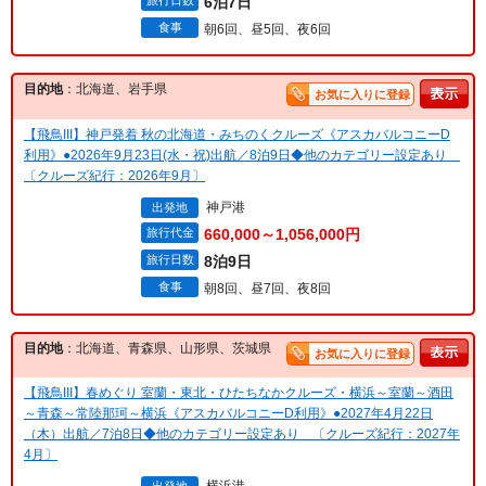
旅行日数
6泊7日
食事
朝6回、昼5回、夜6回
目的地
：北海道、岩手県
お気に入りに登録
【飛鳥III】神戸発着 秋の北海道・みちのくクルーズ《アスカバルコニーD
利用》●2026年9月23日(水・祝)出航／8泊9日◆他のカテゴリー設定あり
〔クルーズ紀行：2026年9月〕
神戸港
出発地
旅行代金
660,000～1,056,000円
旅行日数
8泊9日
食事
朝8回、昼7回、夜8回
目的地
：北海道、青森県、山形県、茨城県
お気に入りに登録
【飛鳥III】春めぐり 室蘭・東北・ひたちなかクルーズ・横浜～室蘭～酒田
～青森～常陸那珂～横浜《アスカバルコニーD利用》●2027年4月22日
（木）出航／7泊8日◆他のカテゴリー設定あり 〔クルーズ紀行：2027年
4月〕