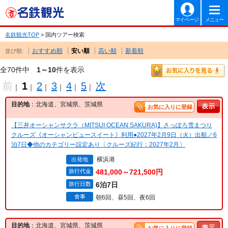
マイページ
メニュー
名鉄観光TOP
> 国内ツアー検索
おすすめ順
安い順
高い順
新着順
並び順:
全70件中
1～10
件を表示
前
1
2
3
4
5
次
｜
｜
｜
｜
｜
｜
目的地
：北海道、宮城県、茨城県
お気に入りに登録
【三井オーシャンサクラ（MITSUI OCEAN SAKURA)】さっぽろ雪まつり
クルーズ《オーシャンビュースイート》利用●2027年2月9日（火）出航／6
泊7日◆他のカテゴリー設定あり〔クルーズ紀行：2027年2月〕
横浜港
出発地
旅行代金
481,000～721,500円
旅行日数
6泊7日
食事
朝6回、昼5回、夜6回
目的地
：北海道、宮城県、茨城県