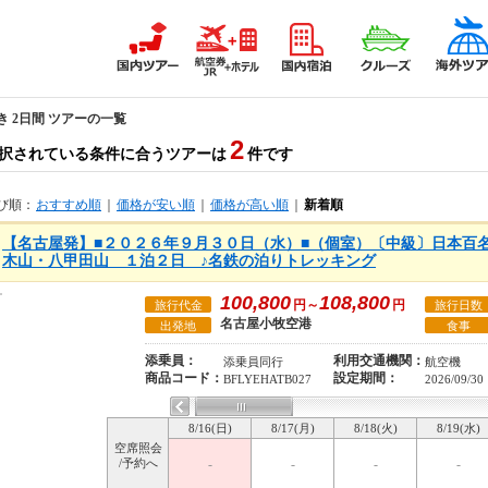
き 2日間 ツアーの一覧
2
択されている条件に合うツアーは
件です
び順：
おすすめ順
｜
価格が安い順
｜
価格が高い順
｜
新着順
【名古屋発】■２０２６年９月３０日（水）■（個室）〔中級〕日本百
木山・八甲田山 １泊２日 ♪名鉄の泊りトレッキング
100,800
108,800
円～
円
旅行代金
旅行日数
名古屋小牧空港
出発地
食事
添乗員：
利用交通機関：
添乗員同行
航空機
商品コード：
設定期間：
BFLYEHATB027
2026/09/30
8/16(日)
8/17(月)
8/18(火)
8/19(水)
空席照会
/予約へ
-
-
-
-