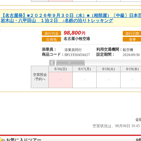
【名古屋発】■２０２６年９月３０日（水）■（相部屋）〔中級〕日
岩木山・八甲田山 １泊２日 ♪名鉄の泊りトレッキング
98,800
円
旅行代金
旅行日数
名古屋小牧空港
出発地
食事
添乗員：
利用交通機関：
添乗員同行
航空機
商品コード：
設定期間：
BFLYEHATA027
2026/09/30
8/16(日)
8/17(月)
8/18(火)
8/19(水)
空席照会
/予約へ
-
-
-
-
金
空室状況は、08月06日 16
お気に入りツアー
0