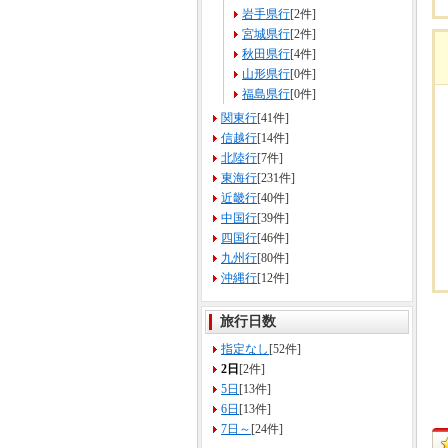
岩手県行
[2件]
宮城県行
[2件]
秋田県行
[4件]
山形県行
[0件]
福島県行
[0件]
関東行
[41件]
信越行
[14件]
北陸行
[7件]
東海行
[231件]
近畿行
[40件]
中国行
[39件]
四国行
[46件]
九州行
[80件]
沖縄行
[12件]
旅行日数
指定なし
[52件]
2日
[2件]
5日
[13件]
6日
[13件]
7日～
[24件]