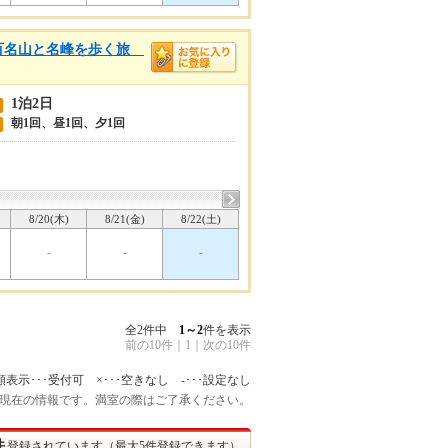
本百名山と名峰を歩く旅
1泊2日
朝1回、昼1回、夕1回
8/20(木)
8/21(金)
8/22(土)
-
-
-
全2件中
1～2
件を表示
前の10件
｜
1
｜
次の10件
額表示･･･受付可 ×･･･空きなし -･･･設定なし
:45 現在の情報です。満室の際はご了承ください。
件
登録されています（最大5件登録できます）