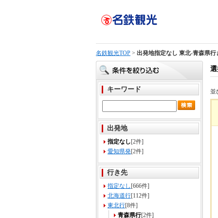
名鉄観光TOP
>
出発地指定なし 東北-青森県行
選
キーワード
並
出発地
指定なし
[2件]
愛知県発
[2件]
行き先
指定なし
[666件]
北海道行
[112件]
東北行
[8件]
青森県行
[2件]