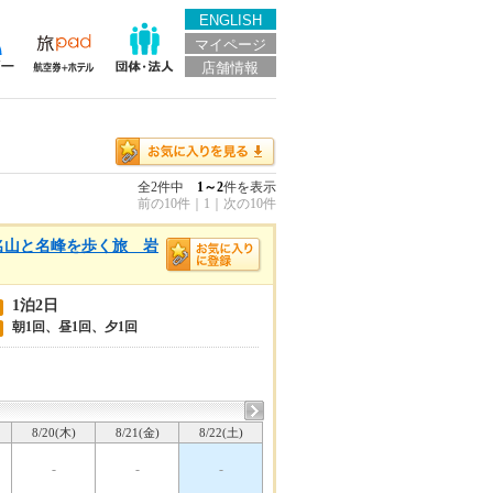
ENGLISH
マイページ
店舗情報
全2件中
1～2
件を表示
前の10件
｜
1
｜
次の10件
名山と名峰を歩く旅 岩
1泊2日
朝1回、昼1回、夕1回
8/20(木)
8/21(金)
8/22(土)
-
-
-