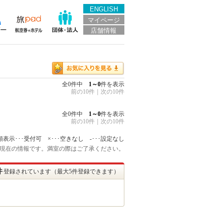
ENGLISH
マイページ
店舗情報
全0件中
1～0
件を表示
前の10件
｜
次の10件
全0件中
1～0
件を表示
前の10件
｜
次の10件
額表示･･･受付可 ×･･･空きなし -･･･設定なし
:15 現在の情報です。満室の際はご了承ください。
件
登録されています（最大5件登録できます）