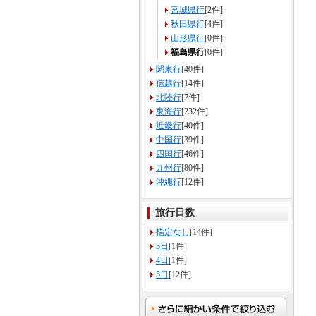
宮城県行
[2件]
秋田県行
[4件]
山形県行
[0件]
福島県行
[0件]
関東行
[40件]
信越行
[14件]
北陸行
[7件]
東海行
[232件]
近畿行
[40件]
中国行
[39件]
四国行
[46件]
九州行
[80件]
沖縄行
[12件]
旅行日数
指定なし
[14件]
3日
[1件]
4日
[1件]
5日
[12件]