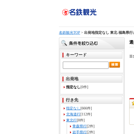
名鉄観光TOP
>
出発地指定なし 東北-福島県行
選
キーワード
並
出発地
指定なし
[0件]
行き先
指定なし
[666件]
北海道行
[112件]
東北行
[8件]
青森県行
[2件]
岩手県行
[2件]