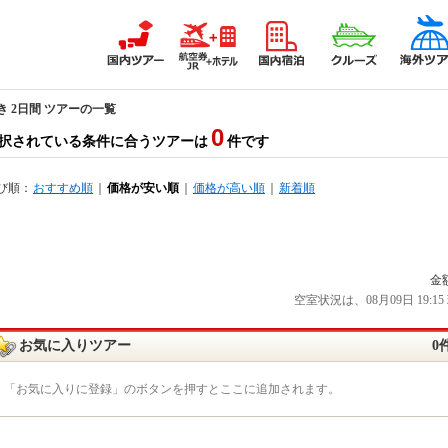
き 2日間 ツアーの一覧
0
択されている条件に合うツアーは
件です
び順：
おすすめ順
｜
価格が安い順
｜
価格が高い順
｜
新着順
金
空室状況は、08月09日 19
お気に入りツアー
0
「お気に入りに登録」のボタンを押すとここに追加されます。