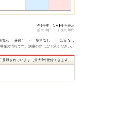
-
-
-
全1件中
1～1
件を表示
前の10件
｜
1
｜
次の10件
額表示･･･受付可 ×･･･空きなし -･･･設定なし
:15 現在の情報です。満室の際はご了承ください。
件
登録されています（最大5件登録できます）