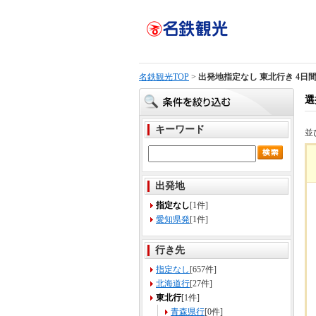
名鉄観光TOP
>
出発地指定なし 東北行き 4日
選
キーワード
並
出発地
指定なし
[1件]
愛知県発
[1件]
行き先
指定なし
[657件]
北海道行
[27件]
東北行
[1件]
青森県行
[0件]