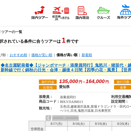
間 ツアーの一覧
1
択されている条件に合うツアーは
件です
び順：
おすすめ順
｜
価格が安い順
｜
価格が高い順
｜
新着順
◆名古屋駅発着◆【ジャンボマーチ・添乗員同行】鬼怒川・猪苗代・
新幹線で行く錦秋の日光・会津・越後４日間【四季の花・風景】【世
135,000
164,000
円～
円
旅行代金
旅行日数
愛知県
出発地
食事
添乗員：
利用交通機
添乗員同行
商品コード：
設定期間：
BDLYJ3AJM013
五色沼,越後湯沢温泉,苗場ドラゴンドラ・田代ロー
観光地：
へつり,日光,鬼怒川温泉,日光東照宮
8/17(月)
8/18(火)
8/19(水)
8/20(木)
空席照会