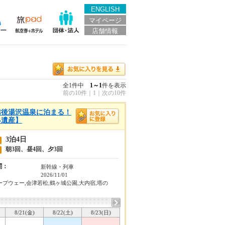
ENGLISH
マイページ
店舗情報
全1件中
1～1
件を表示
前の10件
｜
1
｜
次の10件
越後湯沢温泉に泊まる！
界遺産】
3泊4日
朝3回、昼4回、夕3回
関：
新幹線・列車
2026/11/01
プウェー,会津若松,鶴ヶ城公園,大内宿,塔の
8/21(金)
8/22(土)
8/23(日)