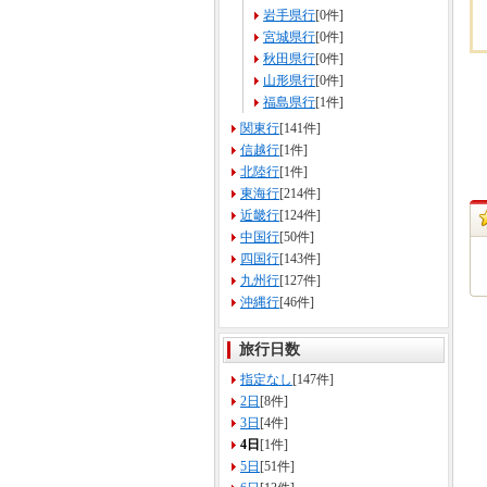
岩手県行
[0件]
宮城県行
[0件]
秋田県行
[0件]
山形県行
[0件]
福島県行
[1件]
関東行
[141件]
信越行
[1件]
北陸行
[1件]
東海行
[214件]
近畿行
[124件]
中国行
[50件]
四国行
[143件]
九州行
[127件]
沖縄行
[46件]
旅行日数
指定なし
[147件]
2日
[8件]
3日
[4件]
4日
[1件]
5日
[51件]