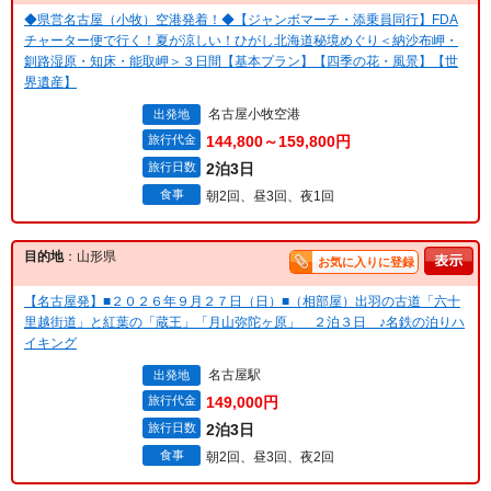
◆県営名古屋（小牧）空港発着！◆【ジャンボマーチ・添乗員同行】FDA
チャーター便で行く！夏が涼しい！ひがし北海道秘境めぐり＜納沙布岬・
釧路湿原・知床・能取岬＞３日間【基本プラン】【四季の花・風景】【世
界遺産】
名古屋小牧空港
出発地
旅行代金
144,800～159,800円
旅行日数
2泊3日
食事
朝2回、昼3回、夜1回
目的地
：山形県
お気に入りに登録
【名古屋発】■２０２６年９月２７日（日）■（相部屋）出羽の古道「六十
里越街道」と紅葉の「蔵王」「月山弥陀ヶ原」 ２泊３日 ♪名鉄の泊りハ
イキング
名古屋駅
出発地
旅行代金
149,000円
旅行日数
2泊3日
食事
朝2回、昼3回、夜2回