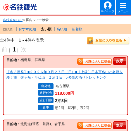
マイページ
メニュー
名鉄観光TOP
> 国内ツアー検索
おすすめ順
安い順
高い順
新着順
並び順:
全4件中
1～4
件を表示
前
1
次
｜
｜
目的地
：福島県、群馬県
お気に入りに登録
【名古屋発】■２０２６年９月２７日（日）■〔上級〕日本百名山と名峰を
歩く旅 燧ヶ岳・至仏山 ２泊３日 ♪名鉄の泊りトレッキング
名古屋駅
出発地
旅行代金
118,000円
旅行日数
2泊3日
食事
朝2回、昼2回、夜2回
目的地
：北海道(帯広・釧路)、岩手県
お気に入りに登録