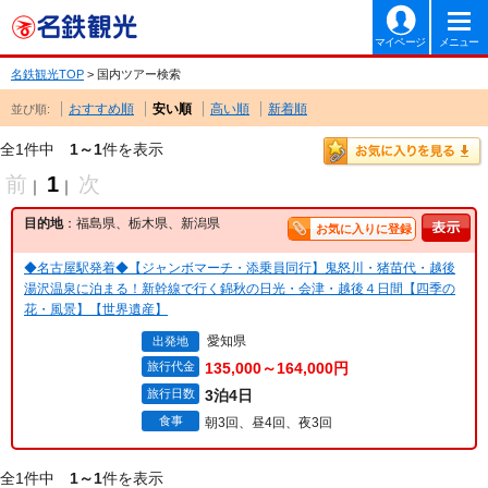
マイページ
メニュー
名鉄観光TOP
> 国内ツアー検索
おすすめ順
安い順
高い順
新着順
並び順:
全1件中
1～1
件を表示
前
1
次
｜
｜
目的地
：福島県、栃木県、新潟県
お気に入りに登録
◆名古屋駅発着◆【ジャンボマーチ・添乗員同行】鬼怒川・猪苗代・越後
湯沢温泉に泊まる！新幹線で行く錦秋の日光・会津・越後４日間【四季の
花・風景】【世界遺産】
愛知県
出発地
旅行代金
135,000～164,000円
旅行日数
3泊4日
食事
朝3回、昼4回、夜3回
全1件中
1～1
件を表示