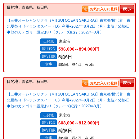
目的地
：青森県、秋田県
お気に入りに登録
【三井オーシャンサクラ（MITSUI OCEAN SAKURA)】東京発/横浜着 東
北夏祭り《ベランダスイートD》利用●2027年8月2日（月）出航／5泊6日
◆他のカテゴリー設定あり〔クルーズ紀行：2027年8月〕
東京港
出発地
旅行代金
596,000～894,000円
旅行日数
5泊6日
食事
朝5回、昼4回、夜5回
目的地
：青森県、秋田県
お気に入りに登録
【三井オーシャンサクラ（MITSUI OCEAN SAKURA)】東京発/横浜着 東
北夏祭り《ベランダスイートC》利用●2027年8月2日（月）出航／5泊6日
◆他のカテゴリー設定あり〔クルーズ紀行：2027年8月〕
東京港
出発地
旅行代金
608,000～912,000円
旅行日数
5泊6日
食事
朝5回、昼4回、夜5回