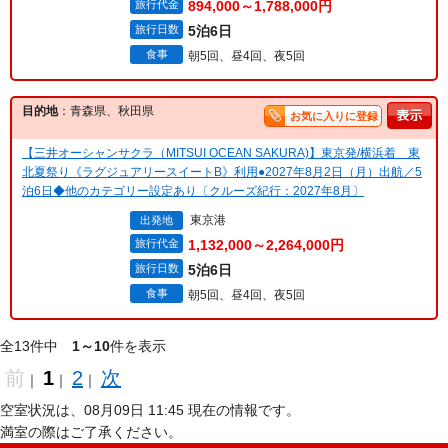
旅行代金
894,000～1,788,000円
旅行日数
5泊6日
食事
朝5回、昼4回、夜5回
目的地
：青森県、秋田県
お気に入りに登録
【三井オーシャンサクラ（MITSUI OCEAN SAKURA)】東京発/横浜着 東
北夏祭り《ラグジュアリースイートB》利用●2027年8月2日（月）出航／5
泊6日◆他のカテゴリー設定あり〔クルーズ紀行：2027年8月〕
東京港
出発地
旅行代金
1,132,000～2,264,000円
旅行日数
5泊6日
食事
朝5回、昼4回、夜5回
全13件中
1～10
件を表示
前
1
2
次
｜
｜
｜
空室状況は、08月09日 11:45 現在の情報です。
満室の際はご了承ください。