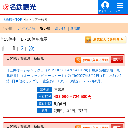
マイページ
メニュー
名鉄観光TOP
> 国内ツアー検索
おすすめ順
安い順
高い順
新着順
並び順:
全13件中
1～10
件を表示
前
1
2
次
｜
｜
｜
目的地
：青森県、秋田県
お気に入りに登録
【三井オーシャンサクラ（MITSUI OCEAN SAKURA)】東京発/横浜着 東
北夏祭り《オーシャンビュースイート》利用●2027年8月2日（月）出航／5
泊6日◆他のカテゴリー設定あり〔クルーズ紀行：2027年8月〕
東京港
出発地
旅行代金
483,000～724,500円
旅行日数
5泊6日
食事
朝5回、昼4回、夜5回
目的地
：青森県、秋田県