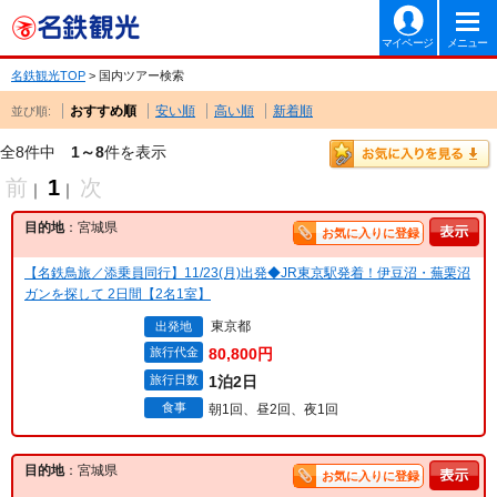
マイページ
メニュー
名鉄観光TOP
> 国内ツアー検索
おすすめ順
安い順
高い順
新着順
並び順:
全8件中
1～8
件を表示
前
1
次
｜
｜
目的地
：宮城県
お気に入りに登録
【名鉄鳥旅／添乗員同行】11/23(月)出発◆JR東京駅発着！伊豆沼・蕪栗沼
ガンを探して 2日間【2名1室】
東京都
出発地
旅行代金
80,800円
旅行日数
1泊2日
食事
朝1回、昼2回、夜1回
目的地
：宮城県
お気に入りに登録