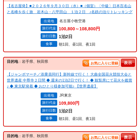
【名古屋発】■２０２６年９月３０日（水）■（個室）〔中級〕日本百名山
と名峰を歩く旅 岩木山・八甲田山 １泊２日 ♪名鉄の泊りトレッキング
名古屋小牧空港
出発地
旅行代金
100,800～108,800円
旅行日数
1泊2日
食事
朝1回、昼1回、夜1回
目的地
：岩手県、秋田県
お気に入りに登録
【ジャンボマーチ／添乗員同行】新幹線で行く！ 大曲全国花火競技大会と
世界遺産 中尊寺２日間 ◆ 週末の1泊2日で行く！ ◆ 観覧席にて花火を鑑賞
♪ ◆ 東京駅発着 ◆ おひとり様参加可能♪ 【世界遺産】
JR東京
出発地
旅行代金
109,800円
旅行日数
1泊2日
食事
朝1回、昼1回、夜1回
目的地
：岩手県、秋田県
お気に入りに登録