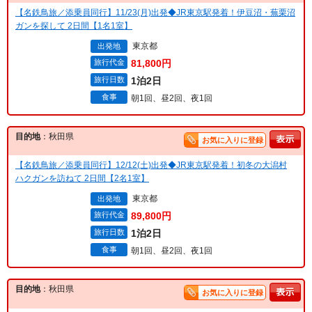
【名鉄鳥旅／添乗員同行】11/23(月)出発◆JR東京駅発着！伊豆沼・蕪栗沼
ガンを探して 2日間【1名1室】
東京都
出発地
旅行代金
81,800円
旅行日数
1泊2日
食事
朝1回、昼2回、夜1回
目的地
：秋田県
お気に入りに登録
【名鉄鳥旅／添乗員同行】12/12(土)出発◆JR東京駅発着！初冬の大潟村
ハクガンを訪ねて 2日間【2名1室】
東京都
出発地
旅行代金
89,800円
旅行日数
1泊2日
食事
朝1回、昼2回、夜1回
目的地
：秋田県
お気に入りに登録