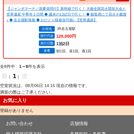
【ジャンボマーチ／添乗員同行】新幹線で行く！ 大曲全国花火競技大会と
世界遺産 中尊寺２日間 ◆ 週末の1泊2日で行く！ ◆ 観覧席にて花火を鑑賞
♪ ◆ 名古屋駅発着 ◆ おひとり様参加可能♪ 【世界遺産】
JR名古屋駅
出発地
旅行代金
120,000円
旅行日数
1泊2日
食事
朝1回、昼1回、夜1回
全8件中
1～8
件を表示
前
1
次
｜
｜
空室状況は、08月06日 14:15 現在の情報です。
満室の際はご了承ください。
お気に入り
登録がありません
お問い合わせ
店舗情報
個人情報保護方針
各種約款・条件書