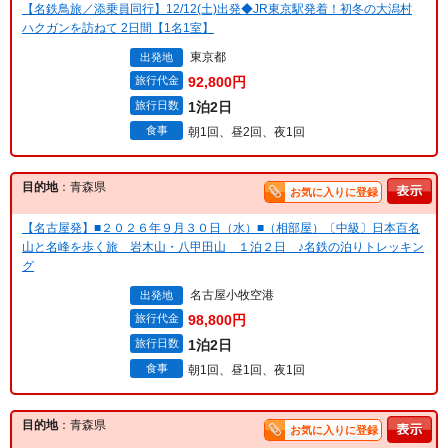
【名鉄鳥旅／添乗員同行】12/12(土)出発◆JR東京駅発着！初冬の大潟村
ハクガンを訪ねて 2日間【1名1室】
東京都
出発地
旅行代金
92,800円
旅行日数
1泊2日
食事
朝1回、昼2回、夜1回
目的地
：青森県
お気に入りに登録
【名古屋発】■２０２６年９月３０日（水）■（相部屋）〔中級〕日本百名
山と名峰を歩く旅 岩木山・八甲田山 １泊２日 ♪名鉄の泊りトレッキン
グ
名古屋小牧空港
出発地
旅行代金
98,800円
旅行日数
1泊2日
食事
朝1回、昼1回、夜1回
目的地
：青森県
お気に入りに登録