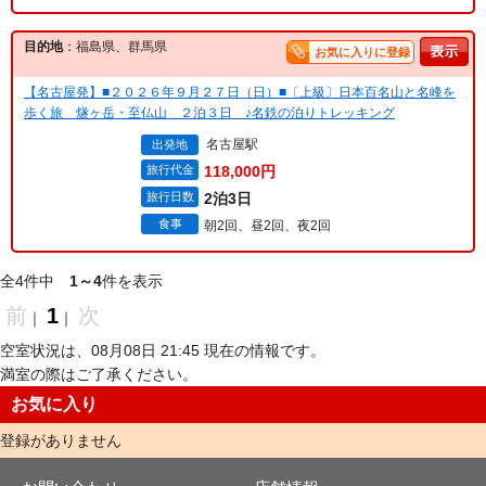
目的地
：福島県、群馬県
お気に入りに登録
【名古屋発】■２０２６年９月２７日（日）■〔上級〕日本百名山と名峰を
歩く旅 燧ヶ岳・至仏山 ２泊３日 ♪名鉄の泊りトレッキング
名古屋駅
出発地
旅行代金
118,000円
旅行日数
2泊3日
食事
朝2回、昼2回、夜2回
全4件中
1～4
件を表示
前
1
次
｜
｜
空室状況は、08月08日 21:45 現在の情報です。
満室の際はご了承ください。
お気に入り
登録がありません