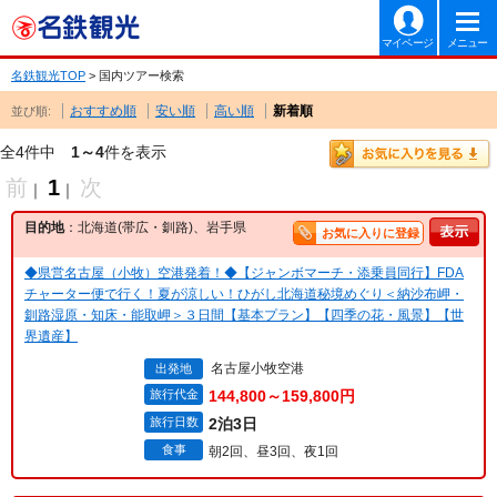
マイページ
メニュー
名鉄観光TOP
> 国内ツアー検索
おすすめ順
安い順
高い順
新着順
並び順:
全4件中
1～4
件を表示
前
1
次
｜
｜
目的地
：北海道(帯広・釧路)、岩手県
お気に入りに登録
◆県営名古屋（小牧）空港発着！◆【ジャンボマーチ・添乗員同行】FDA
チャーター便で行く！夏が涼しい！ひがし北海道秘境めぐり＜納沙布岬・
釧路湿原・知床・能取岬＞３日間【基本プラン】【四季の花・風景】【世
界遺産】
名古屋小牧空港
出発地
旅行代金
144,800～159,800円
旅行日数
2泊3日
食事
朝2回、昼3回、夜1回