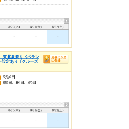
8/20(木)
8/21(金)
8/22(土)
-
-
-
浜着 東北夏祭り《ベラン
リー設定あり〔クルーズ
5泊6日
朝5回、昼4回、夕5回
8/20(木)
8/21(金)
8/22(土)
-
-
-