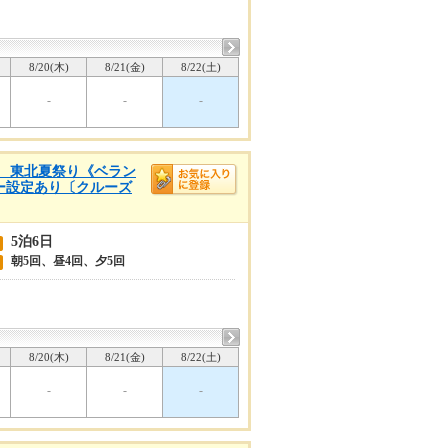
8/20(木)
8/21(金)
8/22(土)
-
-
-
浜着 東北夏祭り《ベラン
リー設定あり〔クルーズ
5泊6日
朝5回、昼4回、夕5回
8/20(木)
8/21(金)
8/22(土)
-
-
-