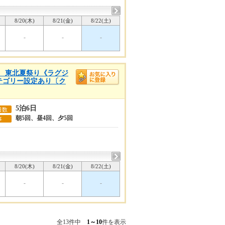
8/20(木)
8/21(金)
8/22(土)
-
-
-
浜着 東北夏祭り《ラグジ
カテゴリー設定あり〔ク
5泊6日
日数
朝5回、昼4回、夕5回
事
8/20(木)
8/21(金)
8/22(土)
-
-
-
全13件中
1～10
件を表示