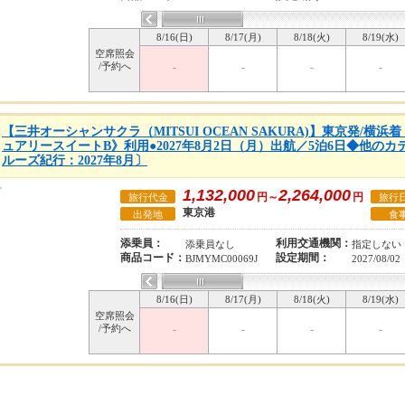
8/16(日)
8/17(月)
8/18(火)
8/19(水)
空席照会
/予約へ
-
-
-
-
【三井オーシャンサクラ（MITSUI OCEAN SAKURA)】東京発/横
ュアリースイートB》利用●2027年8月2日（月）出航／5泊6日◆他の
ルーズ紀行：2027年8月〕
1,132,000
2,264,000
円～
円
旅行代金
旅行
東京港
出発地
食
添乗員：
利用交通機関：
添乗員なし
指定しない
商品コード：
設定期間：
BJMYMC00069J
2027/08/02
8/16(日)
8/17(月)
8/18(火)
8/19(水)
空席照会
/予約へ
-
-
-
-