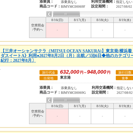
添乗員：
利用交通機関：
添乗員なし
指定しない
商品コード：
設定期間：
BJMYMC00069F
2027/08/02
8/16(日)
8/17(月)
8/18(火)
8/19(水)
空席照会
/予約へ
-
-
-
-
【三井オーシャンサクラ（MITSUI OCEAN SAKURA)】東京発/横
ダスイートA》利用●2027年8月2日（月）出航／5泊6日◆他のカテゴ
紀行：2027年8月〕
632,000
948,000
円～
円
旅行代金
旅行日数
東京港
出発地
食事
添乗員：
利用交通機関：
添乗員なし
指定しない
商品コード：
設定期間：
BJMYMC00069G
2027/08/02
8/16(日)
8/17(月)
8/18(火)
8/19(水)
空席照会
/予約へ
-
-
-
-