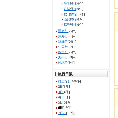
岩手県行
[0件]
宮城県行
[0件]
秋田県行
[13件]
山形県行
[0件]
福島県行
[0件]
関東行
[25件]
東海行
[21件]
近畿行
[20件]
中国行
[27件]
四国行
[25件]
九州行
[79件]
沖縄行
[8件]
旅行日数
指定なし
[149件]
2日
[8件]
3日
[6件]
4日
[1件]
5日
[51件]
6日
[13件]
7日～
[70件]