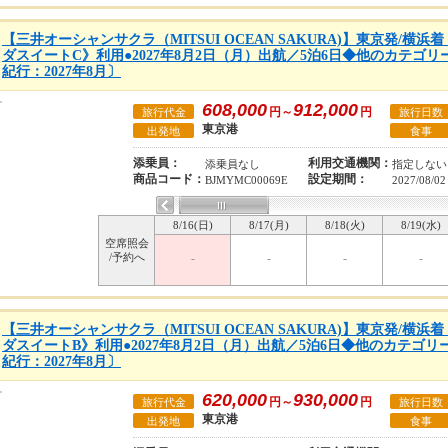
【三井オーシャンサクラ（MITSUI OCEAN SAKURA)】東京発/横
ダスイートC》利用●2027年8月2日（月）出航／5泊6日◆他のカテゴ
紀行：2027年8月〕
608,000
912,000
円～
円
旅行代金
旅行日数
東京港
出発地
食事
添乗員：
利用交通機関：
添乗員なし
指定しない
商品コード：
設定期間：
BJMYMC00069E
2027/08/02
8/16(日)
8/17(月)
8/18(火)
8/19(水)
空席照会
/予約へ
-
-
-
-
【三井オーシャンサクラ（MITSUI OCEAN SAKURA)】東京発/横
ダスイートB》利用●2027年8月2日（月）出航／5泊6日◆他のカテゴ
紀行：2027年8月〕
620,000
930,000
円～
円
旅行代金
旅行日数
東京港
出発地
食事