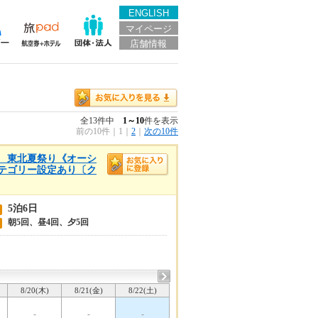
ENGLISH
マイページ
店舗情報
全13件中
1～10
件を表示
前の10件
｜
1
｜
2
｜
次の10件
浜着 東北夏祭り《オーシ
カテゴリー設定あり〔ク
5泊6日
朝5回、昼4回、夕5回
8/20(木)
8/21(金)
8/22(土)
-
-
-