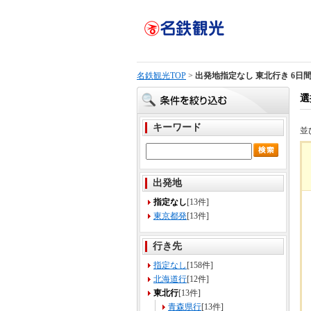
名鉄観光TOP
>
出発地指定なし 東北行き 6日
選
キーワード
並
出発地
指定なし
[13件]
東京都発
[13件]
行き先
指定なし
[158件]
北海道行
[12件]
東北行
[13件]
青森県行
[13件]