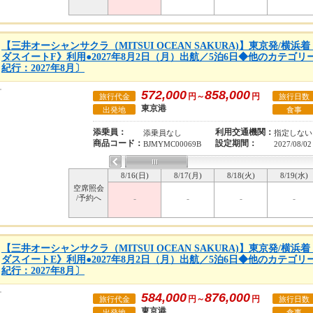
【三井オーシャンサクラ（MITSUI OCEAN SAKURA)】東京発/横
ダスイートF》利用●2027年8月2日（月）出航／5泊6日◆他のカテゴ
紀行：2027年8月〕
572,000
858,000
円～
円
旅行代金
旅行日数
東京港
出発地
食事
添乗員：
利用交通機関：
添乗員なし
指定しない
商品コード：
設定期間：
BJMYMC00069B
2027/08/02
8/16(日)
8/17(月)
8/18(火)
8/19(水)
空席照会
/予約へ
-
-
-
-
【三井オーシャンサクラ（MITSUI OCEAN SAKURA)】東京発/横
ダスイートE》利用●2027年8月2日（月）出航／5泊6日◆他のカテゴ
紀行：2027年8月〕
584,000
876,000
円～
円
旅行代金
旅行日数
東京港
出発地
食事