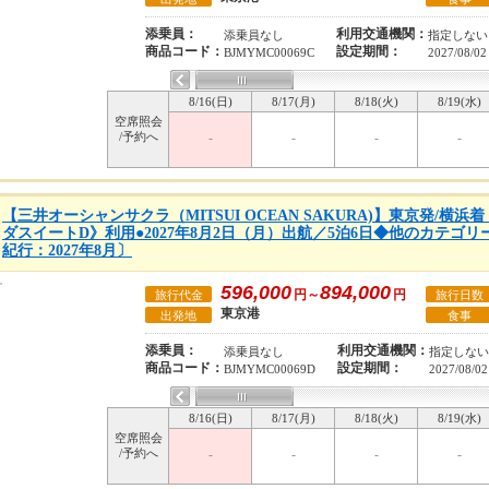
添乗員：
利用交通機関：
添乗員なし
指定しない
商品コード：
設定期間：
BJMYMC00069C
2027/08/02
8/16(日)
8/17(月)
8/18(火)
8/19(水)
空席照会
/予約へ
-
-
-
-
【三井オーシャンサクラ（MITSUI OCEAN SAKURA)】東京発/横
ダスイートD》利用●2027年8月2日（月）出航／5泊6日◆他のカテゴ
紀行：2027年8月〕
596,000
894,000
円～
円
旅行代金
旅行日数
東京港
出発地
食事
添乗員：
利用交通機関：
添乗員なし
指定しない
商品コード：
設定期間：
BJMYMC00069D
2027/08/02
8/16(日)
8/17(月)
8/18(火)
8/19(水)
空席照会
/予約へ
-
-
-
-