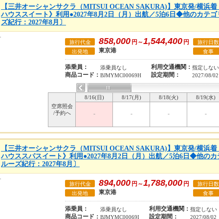
【三井オーシャンサクラ（MITSUI OCEAN SAKURA)】東京発/横
ハウススイート》利用●2027年8月2日（月）出航／5泊6日◆他のカテ
ズ紀行：2027年8月〕
858,000
1,544,400
円～
円
旅行代金
旅行日数
東京港
出発地
食事
添乗員：
利用交通機関：
添乗員なし
指定しない
商品コード：
設定期間：
BJMYMC00069H
2027/08/02
8/16(日)
8/17(月)
8/18(火)
8/19(水)
空席照会
/予約へ
-
-
-
-
【三井オーシャンサクラ（MITSUI OCEAN SAKURA)】東京発/横
ハウススパスイート》利用●2027年8月2日（月）出航／5泊6日◆他の
ルーズ紀行：2027年8月〕
894,000
1,788,000
円～
円
旅行代金
旅行日数
東京港
出発地
食事
添乗員：
利用交通機関：
添乗員なし
指定しない
商品コード：
設定期間：
BJMYMC00069I
2027/08/02