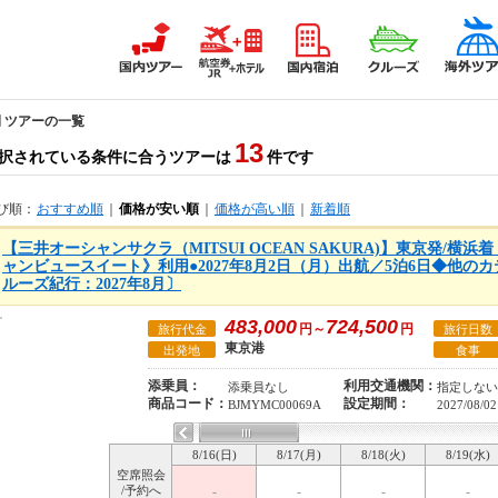
間 ツアーの一覧
13
択されている条件に合うツアーは
件です
び順：
おすすめ順
｜
価格が安い順
｜
価格が高い順
｜
新着順
【三井オーシャンサクラ（MITSUI OCEAN SAKURA)】東京発/横
ャンビュースイート》利用●2027年8月2日（月）出航／5泊6日◆他の
ルーズ紀行：2027年8月〕
483,000
724,500
円～
円
旅行代金
旅行日数
東京港
出発地
食事
添乗員：
利用交通機関：
添乗員なし
指定しない
商品コード：
設定期間：
BJMYMC00069A
2027/08/02
8/16(日)
8/17(月)
8/18(火)
8/19(水)
空席照会
/予約へ
-
-
-
-