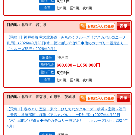
旅行日数
6泊7日
食事
朝6回、昼5回、夜6回
目的地
：北海道、岩手県
お気に入りに登録
【飛鳥III】神戸発着 秋の北海道・みちのくクルーズ《アスカバルコニーD
利用》●2026年9月23日(水・祝)出航／8泊9日◆他のカテゴリー設定あり
〔クルーズ紀行：2026年9月〕
神戸港
出発地
旅行代金
660,000～1,056,000円
旅行日数
8泊9日
食事
朝8回、昼7回、夜8回
目的地
：北海道、青森県、山形県、茨城県
お気に入りに登録
【飛鳥III】春めぐり 室蘭・東北・ひたちなかクルーズ・横浜～室蘭～酒田
～青森～常陸那珂～横浜《アスカバルコニーD利用》●2027年4月22日
（木）出航／7泊8日◆他のカテゴリー設定あり 〔クルーズ紀行：2027年
4月〕