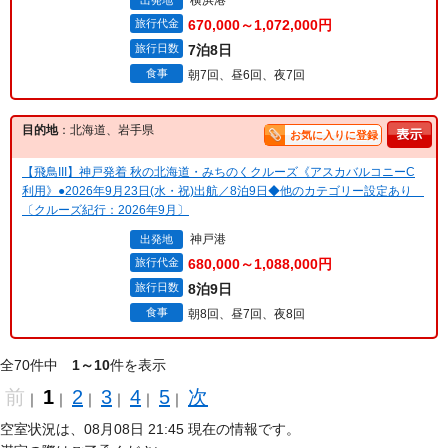
横浜港
出発地
旅行代金
670,000～1,072,000円
旅行日数
7泊8日
食事
朝7回、昼6回、夜7回
目的地
：北海道、岩手県
お気に入りに登録
【飛鳥III】神戸発着 秋の北海道・みちのくクルーズ《アスカバルコニーC
利用》●2026年9月23日(水・祝)出航／8泊9日◆他のカテゴリー設定あり
〔クルーズ紀行：2026年9月〕
神戸港
出発地
旅行代金
680,000～1,088,000円
旅行日数
8泊9日
食事
朝8回、昼7回、夜8回
全70件中
1～10
件を表示
前
1
2
3
4
5
次
｜
｜
｜
｜
｜
｜
空室状況は、08月08日 21:45 現在の情報です。