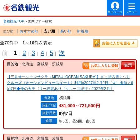
マイページ
メニュー
名鉄観光TOP
> 国内ツアー検索
おすすめ順
安い順
高い順
新着順
並び順:
全70件中
1～10
件を表示
前
1
2
3
4
5
次
｜
｜
｜
｜
｜
｜
目的地
：北海道、宮城県、茨城県
お気に入りに登録
【三井オーシャンサクラ（MITSUI OCEAN SAKURA)】さっぽろ雪まつり
クルーズ《オーシャンビュースイート》利用●2027年2月9日（火）出航／6
泊7日◆他のカテゴリー設定あり〔クルーズ紀行：2027年2月〕
横浜港
出発地
旅行代金
481,000～721,500円
旅行日数
6泊7日
食事
朝6回、昼5回、夜6回
目的地
：北海道、宮城県、茨城県