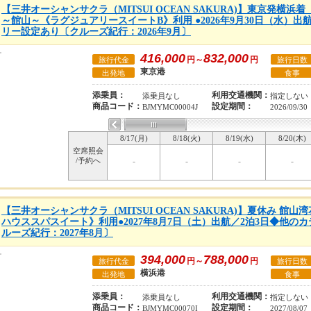
【三井オーシャンサクラ（MITSUI OCEAN SAKURA)】東京発横浜
～館山～《ラグジュアリースイートB》利用 ●2026年9月30日（水）出
リー設定あり〔クルーズ紀行：2026年9月〕
416,000
832,000
円～
円
旅行代金
旅行日数
東京港
出発地
食事
添乗員：
利用交通機関：
添乗員なし
指定しない
商品コード：
設定期間：
BJMYMC00004J
2026/09/30
8/17(月)
8/18(火)
8/19(水)
8/20(木)
空席照会
/予約へ
-
-
-
-
【三井オーシャンサクラ（MITSUI OCEAN SAKURA)】夏休み 館
ハウススパスイート》利用●2027年8月7日（土）出航／2泊3日◆他の
ルーズ紀行：2027年8月〕
394,000
788,000
円～
円
旅行代金
旅行日数
横浜港
出発地
食事
添乗員：
利用交通機関：
添乗員なし
指定しない
商品コード：
設定期間：
BJMYMC00070I
2027/08/07