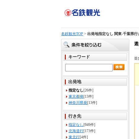
名鉄観光TOP
>
出発地指定なし 関東-千葉県行
選
キーワード
並
出発地
指定なし
[26件]
東京都発
[13件]
神奈川県発
[13件]
行き先
指定なし
[949件]
北海道行
[173件]
東北行
[4件]