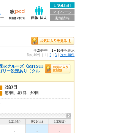
ENGLISH
マイページ
店舗情報
全26件中
1～10
件を表示
前の10件
｜
1
｜
2
｜
3
｜
次の10件
花火クルーズ《MITSUI
カテゴリー設定あり〔クル
2泊3日
朝2回、昼1回、夕2回
い
7
8/21(金)
8/22(土)
8/23(日)
-
-
-