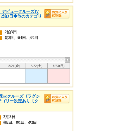
着 デビュークルーズIV
／2泊3日◆他のカテゴリ
2泊3日
朝2回、昼1回、夕2回
8/21(金)
8/22(土)
8/23(日)
-
-
-
山湾花火クルーズ《ラグジ
カテゴリー設定あり〔ク
2泊3日
朝2回、昼1回、夕2回