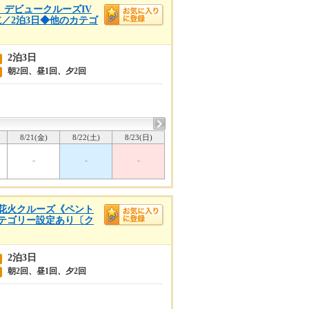
着 デビュークルーズIV
航／2泊3日◆他のカテゴ
2泊3日
朝2回、昼1回、夕2回
8/21(金)
8/22(土)
8/23(日)
-
-
-
山湾花火クルーズ《ペント
カテゴリー設定あり〔ク
2泊3日
朝2回、昼1回、夕2回