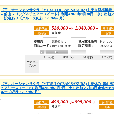
【三井オーシャンサクラ（MITSUI OCEAN SAKURA)】東京発横浜
～館山～《シグネチュアースイート》利用●2026年9月30日（水）出航
ー設定あり〔クルーズ紀行：2026年9月〕
520,000
1,040,000
円～
円
旅行代金
旅行日数
東京港
出発地
食事
添乗員：
利用交通機関：
添乗員なし
指定しない
商品コード：
設定期間：
BJMYMC00004L
2026/09/30
8/17(月)
8/18(火)
8/19(水)
8/20(木)
空席照会
/予約へ
-
-
-
-
【三井オーシャンサクラ（MITSUI OCEAN SAKURA)】夏休み 館
ュアリースイートB》利用●2027年8月7日（土）出航／2泊3日◆他の
ルーズ紀行：2027年8月〕
499,000
998,000
円～
円
旅行代金
旅行日数
横浜港
出発地
食事