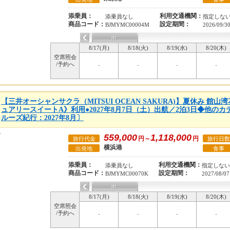
添乗員：
利用交通機関：
添乗員なし
指定しな
商品コード：
設定期間：
BJMYMC00004M
2026/09/3
8/17(月)
8/18(火)
8/19(水)
8/20(木)
空席照会
/予約へ
-
-
-
-
【三井オーシャンサクラ（MITSUI OCEAN SAKURA)】夏休み 館
ュアリースイートA》利用●2027年8月7日（土）出航／2泊3日◆他の
ルーズ紀行：2027年8月〕
559,000
1,118,000
円～
円
旅行代金
旅行日数
横浜港
出発地
食事
添乗員：
利用交通機関：
添乗員なし
指定しない
商品コード：
設定期間：
BJMYMC00070K
2027/08/07
8/17(月)
8/18(火)
8/19(水)
8/20(木)
空席照会
/予約へ
-
-
-
-