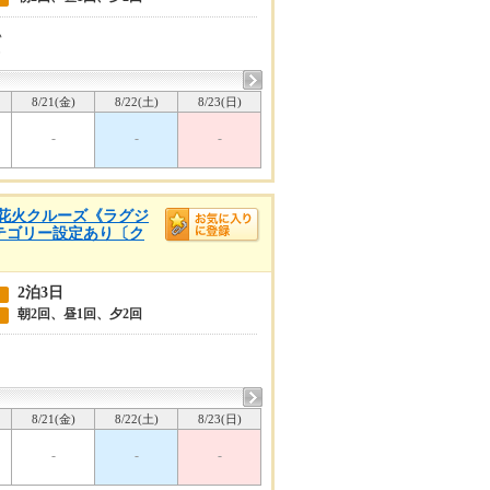
い
0
8/21(金)
8/22(土)
8/23(日)
-
-
-
山湾花火クルーズ《ラグジ
カテゴリー設定あり〔ク
2泊3日
朝2回、昼1回、夕2回
8/21(金)
8/22(土)
8/23(日)
-
-
-