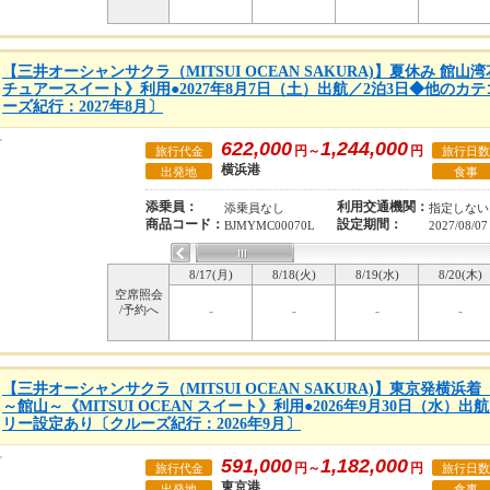
【三井オーシャンサクラ（MITSUI OCEAN SAKURA)】夏休み 館
チュアースイート》利用●2027年8月7日（土）出航／2泊3日◆他のカ
ーズ紀行：2027年8月〕
622,000
1,244,000
円～
円
旅行代金
旅行日数
横浜港
出発地
食事
添乗員：
利用交通機関：
添乗員なし
指定しない
商品コード：
設定期間：
BJMYMC00070L
2027/08/07
8/17(月)
8/18(火)
8/19(水)
8/20(木)
空席照会
/予約へ
-
-
-
-
【三井オーシャンサクラ（MITSUI OCEAN SAKURA)】東京発横浜
～館山～《MITSUI OCEAN スイート》利用●2026年9月30日（水）
リー設定あり〔クルーズ紀行：2026年9月〕
591,000
1,182,000
円～
円
旅行代金
旅行日数
東京港
出発地
食事