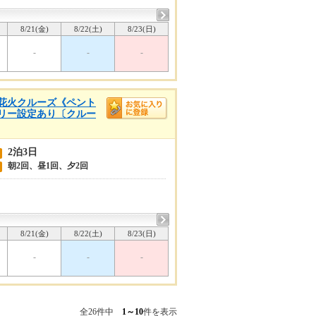
8/21(金)
8/22(土)
8/23(日)
-
-
-
山湾花火クルーズ《ペント
ゴリー設定あり〔クルー
2泊3日
朝2回、昼1回、夕2回
8/21(金)
8/22(土)
8/23(日)
-
-
-
全26件中
1～10
件を表示