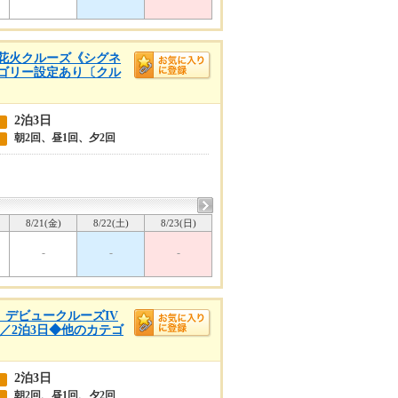
山湾花火クルーズ《シグネ
テゴリー設定あり〔クル
2泊3日
朝2回、昼1回、夕2回
8/21(金)
8/22(土)
8/23(日)
-
-
-
着 デビュークルーズIV
出航／2泊3日◆他のカテゴ
2泊3日
朝2回、昼1回、夕2回