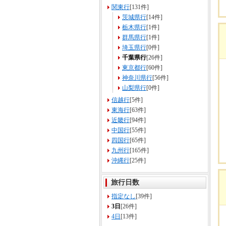
関東行
[131件]
茨城県行
[14件]
栃木県行
[1件]
群馬県行
[1件]
埼玉県行
[0件]
千葉県行
[26件]
東京都行
[60件]
神奈川県行
[56件]
山梨県行
[0件]
信越行
[5件]
東海行
[63件]
近畿行
[94件]
中国行
[55件]
四国行
[65件]
九州行
[165件]
沖縄行
[25件]
旅行日数
指定なし
[39件]
3日
[26件]
4日
[13件]