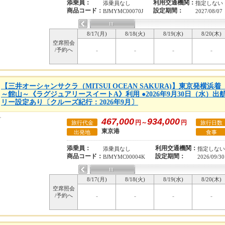
添乗員：
利用交通機関：
添乗員なし
指定しない
商品コード：
設定期間：
BJMYMC00070J
2027/08/07
8/17(月)
8/18(火)
8/19(水)
8/20(木)
空席照会
/予約へ
-
-
-
-
【三井オーシャンサクラ（MITSUI OCEAN SAKURA)】東京発横浜
～館山～《ラグジュアリースイートA》利用 ●2026年9月30日（水）出
リー設定あり〔クルーズ紀行：2026年9月〕
467,000
934,000
円～
円
旅行代金
旅行日数
東京港
出発地
食事
添乗員：
利用交通機関：
添乗員なし
指定しない
商品コード：
設定期間：
BJMYMC00004K
2026/09/30
8/17(月)
8/18(火)
8/19(水)
8/20(木)
空席照会
/予約へ
-
-
-
-