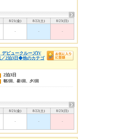
8/21(金)
8/22(土)
8/23(日)
-
-
-
着 デビュークルーズIV
航／2泊3日◆他のカテゴ
2泊3日
朝2回、昼1回、夕2回
8/21(金)
8/22(土)
8/23(日)
-
-
-