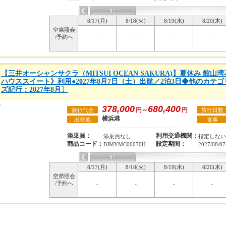
8/17(月)
8/18(火)
8/19(水)
8/20(木)
空席照会
/予約へ
-
-
-
-
【三井オーシャンサクラ（MITSUI OCEAN SAKURA)】夏休み 館
ハウススイート》利用●2027年8月7日（土）出航／2泊3日◆他のカテ
ズ紀行：2027年8月〕
378,000
680,400
円～
円
旅行代金
旅行日数
横浜港
出発地
食事
添乗員：
利用交通機関：
添乗員なし
指定しない
商品コード：
設定期間：
BJMYMC00070H
2027/08/07
8/17(月)
8/18(火)
8/19(水)
8/20(木)
空席照会
/予約へ
-
-
-
-