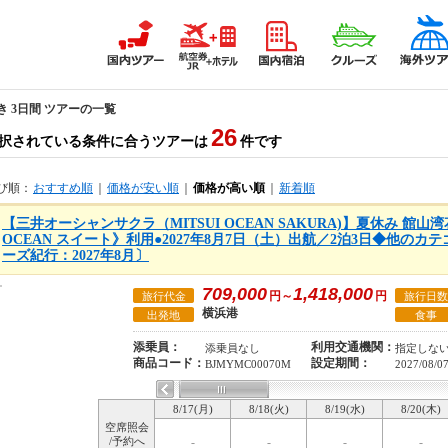
き 3日間 ツアーの一覧
26
択されている条件に合うツアーは
件です
び順：
おすすめ順
｜
価格が安い順
｜
価格が高い順
｜
新着順
【三井オーシャンサクラ（MITSUI OCEAN SAKURA)】夏休み 館山湾
OCEAN スイート》利用●2027年8月7日（土）出航／2泊3日◆他の
ーズ紀行：2027年8月〕
709,000
1,418,000
円～
円
旅行代金
旅行日数
横浜港
出発地
食事
添乗員：
利用交通機関：
添乗員なし
指定しな
商品コード：
設定期間：
BJMYMC00070M
2027/08/0
8/17(月)
8/18(火)
8/19(水)
8/20(木)
空席照会
/予約へ
-
-
-
-