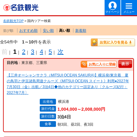
マイページ
メニュー
名鉄観光TOP
> 国内ツアー検索
おすすめ順
安い順
高い順
新着順
並び順:
全54件中
1～10
件を表示
前
1
2
3
4
5
次
｜
｜
｜
｜
｜
｜
目的地
：東京都、三重県
お気に入りに登録
【三井オーシャンサクラ（MITSUI OCEAN SAKURA)】横浜発/東京着 夏
の鳥羽と伊豆諸島周遊クルーズ《MITSUI OCEAN スイート》利用●2027年
7月30日（金）出航／3泊4日◆他のカテゴリー設定あり〔クルーズ紀行：
2027年7月〕
横浜港
出発地
旅行代金
1,004,000～2,008,000円
旅行日数
3泊4日
食事
朝3回、昼2回、夜3回