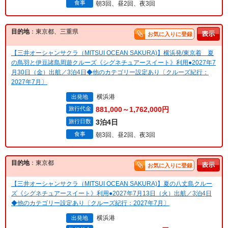
食事
朝3回、昼2回、夜3回
目的地
：東京都、三重県
お気に入りに登録
【三井オーシャンサクラ（MITSUI OCEAN SAKURA)】横浜発/東京着 夏
の鳥羽と伊豆諸島周遊クルーズ《シグネチュアースイート》利用●2027年7
月30日（金）出航／3泊4日◆他のカテゴリー設定あり〔クルーズ紀行：
2027年7月〕
横浜港
出発地
旅行代金
881,000～1,762,000円
旅行日数
3泊4日
食事
朝3回、昼2回、夜3回
目的地
：東京都
お気に入りに登録
【三井オーシャンサクラ（MITSUI OCEAN SAKURA)】夏の八丈島クルー
ズ《シグネチュアースイート》利用●2027年7月13日（火）出航／3泊4日
◆他のカテゴリー設定あり〔クルーズ紀行：2027年7月〕
横浜港
出発地