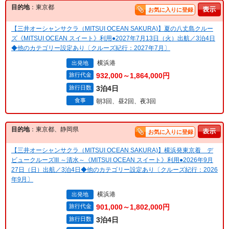
目的地
：東京都
お気に入りに登録
【三井オーシャンサクラ（MITSUI OCEAN SAKURA)】夏の八丈島クルー
ズ《MITSUI OCEAN スイート》利用●2027年7月13日（火）出航／3泊4日
◆他のカテゴリー設定あり〔クルーズ紀行：2027年7月〕
横浜港
出発地
旅行代金
932,000～1,864,000円
旅行日数
3泊4日
食事
朝3回、昼2回、夜3回
目的地
：東京都、静岡県
お気に入りに登録
【三井オーシャンサクラ（MITSUI OCEAN SAKURA)】横浜発東京着 デ
ビュークルーズIII ～清水～《MITSUI OCEAN スイート》利用●2026年9月
27日（日）出航／3泊4日◆他のカテゴリー設定あり〔クルーズ紀行：2026
年9月〕
横浜港
出発地
旅行代金
901,000～1,802,000円
旅行日数
3泊4日