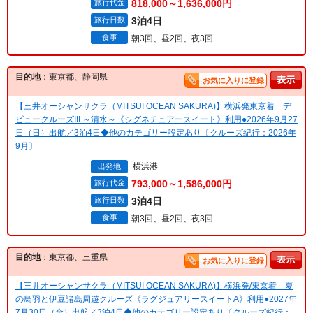
旅行代金
818,000～1,636,000円
旅行日数
3泊4日
食事
朝3回、昼2回、夜3回
目的地
：東京都、静岡県
お気に入りに登録
【三井オーシャンサクラ（MITSUI OCEAN SAKURA)】横浜発東京着 デ
ビュークルーズIII ～清水～《シグネチュアースイート》利用●2026年9月27
日（日）出航／3泊4日◆他のカテゴリー設定あり〔クルーズ紀行：2026年
9月〕
横浜港
出発地
旅行代金
793,000～1,586,000円
旅行日数
3泊4日
食事
朝3回、昼2回、夜3回
目的地
：東京都、三重県
お気に入りに登録
【三井オーシャンサクラ（MITSUI OCEAN SAKURA)】横浜発/東京着 夏
の鳥羽と伊豆諸島周遊クルーズ《ラグジュアリースイートA》利用●2027年
7月30日（金）出航／3泊4日◆他のカテゴリー設定あり〔クルーズ紀行：