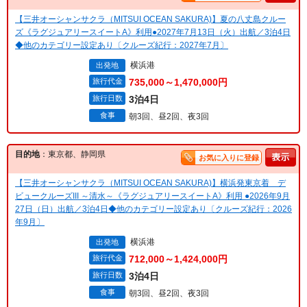
【三井オーシャンサクラ（MITSUI OCEAN SAKURA)】夏の八丈島クルー
ズ《ラグジュアリースイートA》利用●2027年7月13日（火）出航／3泊4日
◆他のカテゴリー設定あり〔クルーズ紀行：2027年7月〕
横浜港
出発地
旅行代金
735,000～1,470,000円
旅行日数
3泊4日
食事
朝3回、昼2回、夜3回
目的地
：東京都、静岡県
お気に入りに登録
【三井オーシャンサクラ（MITSUI OCEAN SAKURA)】横浜発東京着 デ
ビュークルーズIII ～清水～《ラグジュアリースイートA》利用 ●2026年9月
27日（日）出航／3泊4日◆他のカテゴリー設定あり〔クルーズ紀行：2026
年9月〕
横浜港
出発地
旅行代金
712,000～1,424,000円
旅行日数
3泊4日
食事
朝3回、昼2回、夜3回