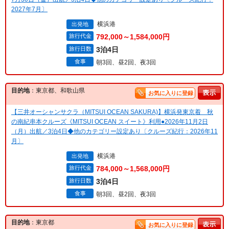
2027年7月〕
横浜港
出発地
旅行代金
792,000～1,584,000円
旅行日数
3泊4日
食事
朝3回、昼2回、夜3回
目的地
：東京都、和歌山県
お気に入りに登録
【三井オーシャンサクラ（MITSUI OCEAN SAKURA)】横浜発東京着 秋
の南紀串本クルーズ《MITSUI OCEAN スイート》利用●2026年11月2日
（月）出航／3泊4日◆他のカテゴリー設定あり〔クルーズ紀行：2026年11
月〕
横浜港
出発地
旅行代金
784,000～1,568,000円
旅行日数
3泊4日
食事
朝3回、昼2回、夜3回
目的地
：東京都
お気に入りに登録