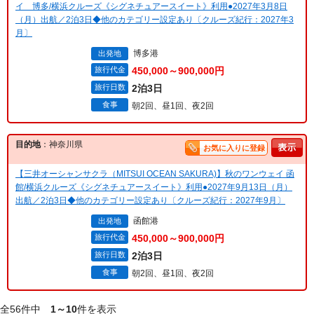
イ 博多/横浜クルーズ《シグネチュアースイート》利用●2027年3月8日
（月）出航／2泊3日◆他のカテゴリー設定あり〔クルーズ紀行：2027年3
月〕
博多港
出発地
旅行代金
450,000～900,000円
旅行日数
2泊3日
食事
朝2回、昼1回、夜2回
目的地
：神奈川県
お気に入りに登録
【三井オーシャンサクラ（MITSUI OCEAN SAKURA)】秋のワンウェイ 函
館/横浜クルーズ《シグネチュアースイート》利用●2027年9月13日（月）
出航／2泊3日◆他のカテゴリー設定あり〔クルーズ紀行：2027年9月〕
函館港
出発地
旅行代金
450,000～900,000円
旅行日数
2泊3日
食事
朝2回、昼1回、夜2回
全56件中
1～10
件を表示