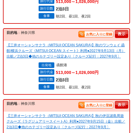
旅行代金
513,000～1,026,000円
旅行日数
2泊3日
食事
朝2回、昼1回、夜2回
目的地
：神奈川県
お気に入りに登録
【三井オーシャンサクラ（MITSUI OCEAN SAKURA)】秋のワンウェイ 函
館/横浜クルーズ《MITSUI OCEAN スイート》利用●2027年9月13日（月）
出航／2泊3日◆他のカテゴリー設定あり〔クルーズ紀行：2027年9月〕
函館港
出発地
旅行代金
513,000～1,026,000円
旅行日数
2泊3日
食事
朝2回、昼1回、夜2回
目的地
：神奈川県
お気に入りに登録
【三井オーシャンサクラ（MITSUI OCEAN SAKURA)】秋の伊豆諸島周遊
クルーズ《ラグジュアリースイートA》利用●2027年9月15日（金）出航／
2泊3日◆他のカテゴリー設定あり〔クルーズ紀行：2027年9月〕