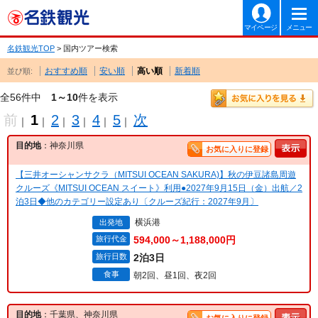
マイページ
メニュー
名鉄観光TOP
> 国内ツアー検索
おすすめ順
安い順
高い順
新着順
並び順:
全56件中
1～10
件を表示
前
1
2
3
4
5
次
｜
｜
｜
｜
｜
｜
目的地
：神奈川県
お気に入りに登録
【三井オーシャンサクラ（MITSUI OCEAN SAKURA)】秋の伊豆諸島周遊
クルーズ《MITSUI OCEAN スイート》利用●2027年9月15日（金）出航／2
泊3日◆他のカテゴリー設定あり〔クルーズ紀行：2027年9月〕
横浜港
出発地
旅行代金
594,000～1,188,000円
旅行日数
2泊3日
食事
朝2回、昼1回、夜2回
目的地
：千葉県、神奈川県