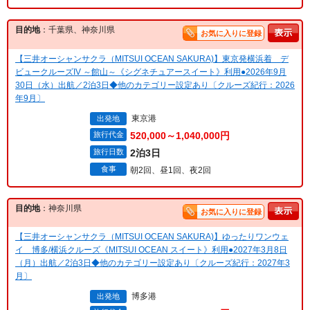
目的地
：千葉県、神奈川県
お気に入りに登録
【三井オーシャンサクラ（MITSUI OCEAN SAKURA)】東京発横浜着 デ
ビュークルーズIV ～館山～《シグネチュアースイート》利用●2026年9月
30日（水）出航／2泊3日◆他のカテゴリー設定あり〔クルーズ紀行：2026
年9月〕
東京港
出発地
旅行代金
520,000～1,040,000円
旅行日数
2泊3日
食事
朝2回、昼1回、夜2回
目的地
：神奈川県
お気に入りに登録
【三井オーシャンサクラ（MITSUI OCEAN SAKURA)】ゆったりワンウェ
イ 博多/横浜クルーズ《MITSUI OCEAN スイート》利用●2027年3月8日
（月）出航／2泊3日◆他のカテゴリー設定あり〔クルーズ紀行：2027年3
月〕
博多港
出発地