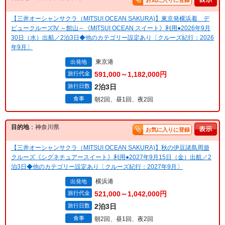
お気に入りに登録
【三井オーシャンサクラ（MITSUI OCEAN SAKURA)】東京発横浜着 デ
ビュークルーズIV ～館山～《MITSUI OCEAN スイート》利用●2026年9月
30日（水）出航／2泊3日◆他のカテゴリー設定あり〔クルーズ紀行：2026
年9月〕
東京港
出発地
旅行代金
591,000～1,182,000円
旅行日数
2泊3日
食事
朝2回、昼1回、夜2回
目的地
：神奈川県
お気に入りに登録
【三井オーシャンサクラ（MITSUI OCEAN SAKURA)】秋の伊豆諸島周遊
クルーズ《シグネチュアースイート》利用●2027年9月15日（金）出航／2
泊3日◆他のカテゴリー設定あり〔クルーズ紀行：2027年9月〕
横浜港
出発地
旅行代金
521,000～1,042,000円
旅行日数
2泊3日
食事
朝2回、昼1回、夜2回