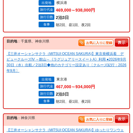
横浜港
出発地
旅行代金
469,000～938,000円
旅行日数
2泊3日
食事
朝2回、昼1回、夜2回
目的地
：千葉県、神奈川県
お気に入りに登録
【三井オーシャンサクラ（MITSUI OCEAN SAKURA)】東京発横浜着 デ
ビュークルーズIV ～館山～《ラグジュアリースイートA》利用 ●2026年9月
30日（水）出航／2泊3日◆他のカテゴリー設定あり〔クルーズ紀行：2026
年9月〕
東京港
出発地
旅行代金
467,000～934,000円
旅行日数
2泊3日
食事
朝2回、昼1回、夜2回
目的地
：神奈川県
お気に入りに登録
【三井オーシャンサクラ（MITSUI OCEAN SAKURA)】ゆったりワンウェ