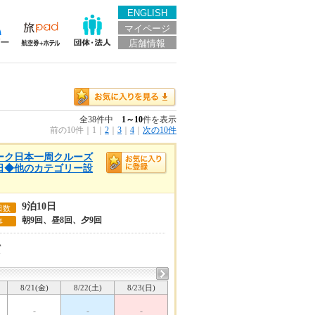
ENGLISH
マイページ
店舗情報
全38件中
1～10
件を表示
前の10件
｜
1
｜
2
｜
3
｜
4
｜
次の10件
ウィーク日本一周クルーズ
10日◆他のカテゴリー設
9泊10日
日数
朝9回、昼8回、夕9回
事
い
7
8/21(金)
8/22(土)
8/23(日)
-
-
-