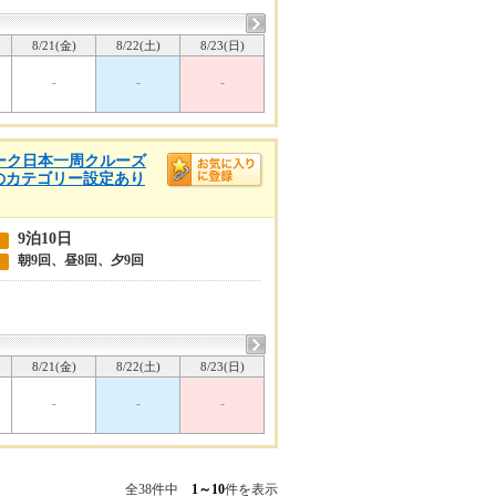
8/21(金)
8/22(土)
8/23(日)
-
-
-
ウィーク日本一周クルーズ
他のカテゴリー設定あり
9泊10日
朝9回、昼8回、夕9回
8/21(金)
8/22(土)
8/23(日)
-
-
-
全38件中
1～10
件を表示