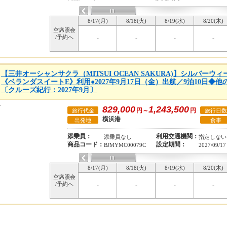
8/17(月)
8/18(火)
8/19(水)
8/20(木)
空席照会
/予約へ
-
-
-
-
【三井オーシャンサクラ（MITSUI OCEAN SAKURA)】シルバー
《ベランダスイートE》利用●2027年9月17日（金）出航／9泊10日◆
〔クルーズ紀行：2027年9月〕
829,000
1,243,500
円～
円
旅行代金
旅行日数
横浜港
出発地
食事
添乗員：
利用交通機関：
添乗員なし
指定しない
商品コード：
設定期間：
BJMYMC00079C
2027/09/17
8/17(月)
8/18(火)
8/19(水)
8/20(木)
空席照会
/予約へ
-
-
-
-