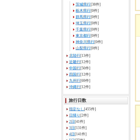
茨城県行
[38件]
栃木県行
[0件]
群馬県行
[0件]
埼玉県行
[0件]
千葉県行
[0件]
東京都行
[0件]
神奈川県行
[0件]
山梨県行
[0件]
北陸行
[13件]
近畿行
[12件]
中国行
[50件]
四国行
[12件]
九州行
[69件]
沖縄行
[12件]
旅行日数
指定なし
[455件]
日帰り
[2件]
2日
[41件]
3日
[131件]
4日
[141件]