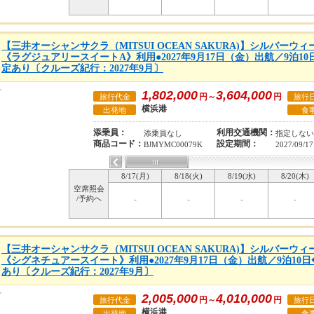
【三井オーシャンサクラ（MITSUI OCEAN SAKURA)】シルバー
《ラグジュアリースイートA》利用●2027年9月17日（金）出航／9泊1
定あり〔クルーズ紀行：2027年9月〕
1,802,000
3,604,000
円～
円
旅行代金
旅行
横浜港
出発地
食
添乗員：
利用交通機関：
添乗員なし
指定しない
商品コード：
設定期間：
BJMYMC00079K
2027/09/17
8/17(月)
8/18(火)
8/19(水)
8/20(木)
空席照会
/予約へ
-
-
-
-
【三井オーシャンサクラ（MITSUI OCEAN SAKURA)】シルバー
《シグネチュアースイート》利用●2027年9月17日（金）出航／9泊10
あり〔クルーズ紀行：2027年9月〕
2,005,000
4,010,000
円～
円
旅行代金
旅行
横浜港
出発地
食