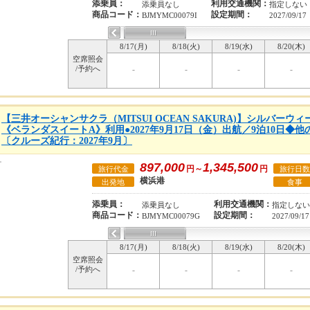
添乗員：
利用交通機関：
添乗員なし
指定しない
商品コード：
設定期間：
BJMYMC00079I
2027/09/17
8/17(月)
8/18(火)
8/19(水)
8/20(木)
空席照会
/予約へ
-
-
-
-
【三井オーシャンサクラ（MITSUI OCEAN SAKURA)】シルバー
《ベランダスイートA》利用●2027年9月17日（金）出航／9泊10日◆
〔クルーズ紀行：2027年9月〕
897,000
1,345,500
円～
円
旅行代金
旅行日数
横浜港
出発地
食事
添乗員：
利用交通機関：
添乗員なし
指定しない
商品コード：
設定期間：
BJMYMC00079G
2027/09/17
8/17(月)
8/18(火)
8/19(水)
8/20(木)
空席照会
/予約へ
-
-
-
-