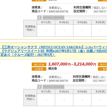
添乗員：
利用交通機関：
添乗員なし
指定しない
商品コード：
設定期間：
BJMYMC00079L
2027/09/17
8/17(月)
8/18(火)
8/19(水)
8/20(木)
空席照会
/予約へ
-
-
-
-
【三井オーシャンサクラ（MITSUI OCEAN SAKURA)】シルバー
《ラグジュアリースイートB》利用●2027年9月17日（金）出航／9泊1
定あり〔クルーズ紀行：2027年9月〕
1,607,000
3,214,000
円～
円
旅行代金
旅行
横浜港
出発地
食
添乗員：
利用交通機関：
添乗員なし
指定しない
商品コード：
設定期間：
BJMYMC00079J
2027/09/17
8/17(月)
8/18(火)
8/19(水)
8/20(木)
空席照会
/予約へ
-
-
-
-