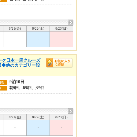
8/21(金)
8/22(土)
8/23(日)
-
-
-
ウィーク日本一周クルーズ
0日◆他のカテゴリー設
9泊10日
日数
朝9回、昼8回、夕9回
事
8/21(金)
8/22(土)
8/23(日)
-
-
-