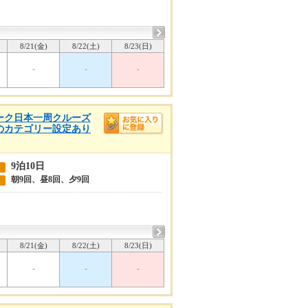
8/21(金)
8/22(土)
8/23(日)
-
-
-
ウィーク日本一周クルーズ
他のカテゴリー設定あり
9泊10日
朝9回、昼8回、夕9回
8/21(金)
8/22(土)
8/23(日)
-
-
-