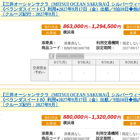
【三井オーシャンサクラ（MITSUI OCEAN SAKURA)】シルバー
《ベランダスイートC》利用●2027年9月17日（金）出航／9泊10日◆
〔クルーズ紀行：2027年9月〕
863,000
1,294,500
円～
円
旅行代金
旅行日数
横浜港
出発地
食事
添乗員：
利用交通機関：
添乗員なし
指定しない
商品コード：
設定期間：
BJMYMC00079E
2027/09/17
8/17(月)
8/18(火)
8/19(水)
8/20(木)
空席照会
/予約へ
-
-
-
-
【三井オーシャンサクラ（MITSUI OCEAN SAKURA)】シルバー
《ベランダスイートB》利用●2027年9月17日（金）出航／9泊10日◆
〔クルーズ紀行：2027年9月〕
880,000
1,320,000
円～
円
旅行代金
旅行日数
横浜港
出発地
食事
添乗員：
利用交通機関：
添乗員なし
指定しない
商品コード：
設定期間：
BJMYMC00079F
2027/09/17