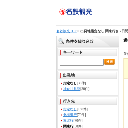
名鉄観光TOP
>
出発地指定なし 関東行き 7日
選
キーワード
並
出発地
指定なし
[38件]
神奈川県発
[38件]
行き先
指定なし
[156件]
北海道行
[70件]
東北行
[70件]
関東行
[38件]