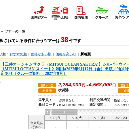
間～ ツアーの一覧
38
択されている条件に合うツアーは
件です
び順：
おすすめ順
｜
価格が安い順
｜
価格が高い順
｜
新着順
【三井オーシャンサクラ（MITSUI OCEAN SAKURA)】シルバー
《MITSUI OCEAN スイート》利用●2027年9月17日（金）出航／9泊
定あり〔クルーズ紀行：2027年9月〕
2,284,000
4,568,000
円～
円
旅行代金
旅行
横浜港
出発地
食
添乗員：
利用交通機関：
添乗員なし
指定しな
商品コード：
設定期間：
BJMYMC00079M
2027/09/1
8/17(月)
8/18(火)
8/19(水)
8/20(木)
空席照会
/予約へ
-
-
-
-