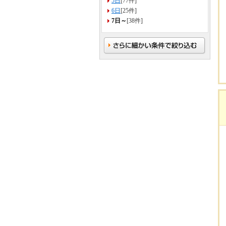
5日
[77件]
6日
[25件]
7日～
[38件]