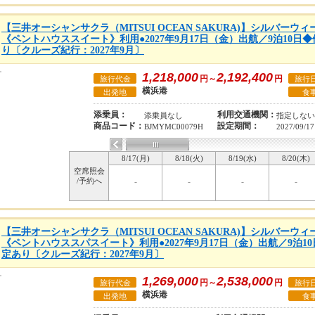
【三井オーシャンサクラ（MITSUI OCEAN SAKURA)】シルバー
《ペントハウススイート》利用●2027年9月17日（金）出航／9泊10日
り〔クルーズ紀行：2027年9月〕
1,218,000
2,192,400
円～
円
旅行代金
旅行
横浜港
出発地
食
添乗員：
利用交通機関：
添乗員なし
指定しない
商品コード：
設定期間：
BJMYMC00079H
2027/09/17
8/17(月)
8/18(火)
8/19(水)
8/20(木)
空席照会
/予約へ
-
-
-
-
【三井オーシャンサクラ（MITSUI OCEAN SAKURA)】シルバー
《ペントハウススパスイート》利用●2027年9月17日（金）出航／9泊1
定あり〔クルーズ紀行：2027年9月〕
1,269,000
2,538,000
円～
円
旅行代金
旅行
横浜港
出発地
食