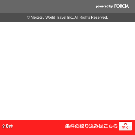
© Meitetsu World Travel Inc., All Rights Reserved.
0
全
件
開く