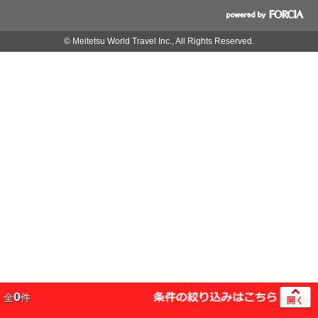
© Meitetsu World Travel Inc., All Rights Reserved.
0
全
件
開く