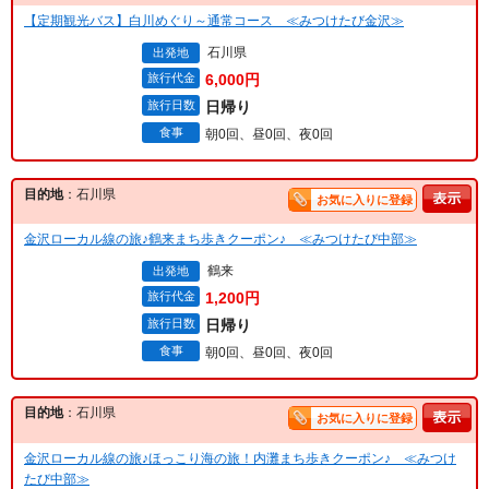
【定期観光バス】白川めぐり～通常コース ≪みつけたび金沢≫
石川県
出発地
旅行代金
6,000円
旅行日数
日帰り
食事
朝0回、昼0回、夜0回
目的地
：石川県
お気に入りに登録
金沢ローカル線の旅♪鶴来まち歩きクーポン♪ ≪みつけたび中部≫
鶴来
出発地
旅行代金
1,200円
旅行日数
日帰り
食事
朝0回、昼0回、夜0回
目的地
：石川県
お気に入りに登録
金沢ローカル線の旅♪ほっこり海の旅！内灘まち歩きクーポン♪ ≪みつけ
たび中部≫