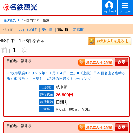
マイページ
メニュー
名鉄観光TOP
> 国内ツアー検索
おすすめ順
安い順
高い順
新着順
並び順:
全8件中
1～8
件を表示
前
1
次
｜
｜
目的地
：福井県
お気に入りに登録
JR岐阜駅発■２０２６年１１月１４日（土）■〔上級〕日本百名山と名峰を
歩く旅 荒島岳 日帰り ♪名鉄の日帰りトレッキング
岐阜駅
出発地
旅行代金
26,800円
旅行日数
日帰り
食事
朝0回、昼0回、夜0回
目的地
：福井県
お気に入りに登録