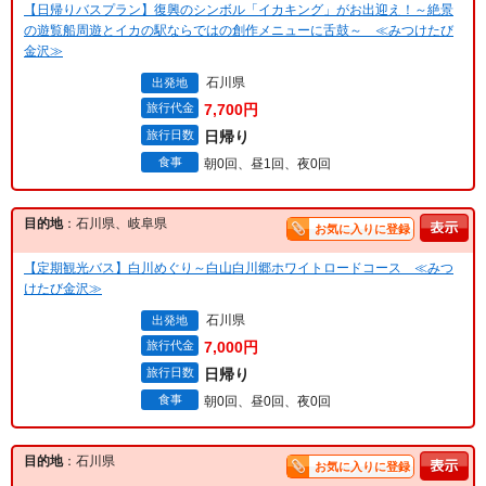
【日帰りバスプラン】復興のシンボル「イカキング」がお出迎え！～絶景
の遊覧船周遊とイカの駅ならではの創作メニューに舌鼓～ ≪みつけたび
金沢≫
石川県
出発地
旅行代金
7,700円
旅行日数
日帰り
食事
朝0回、昼1回、夜0回
目的地
：石川県、岐阜県
お気に入りに登録
【定期観光バス】白川めぐり～白山白川郷ホワイトロードコース ≪みつ
けたび金沢≫
石川県
出発地
旅行代金
7,000円
旅行日数
日帰り
食事
朝0回、昼0回、夜0回
目的地
：石川県
お気に入りに登録