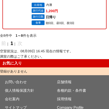
内灘
出発地
旅行代金
1,200円
旅行日数
日帰り
食事
朝0回、昼0回、夜0回
全8件中
1～8
件を表示
前
1
次
｜
｜
空室状況は、08月09日 16:45 現在の情報です。
満室の際はご了承ください。
お気に入り
登録がありません
お問い合わせ
店舗情報
個人情報保護方針
各種約款・条件書
会社案内
採用情報
サイトマップ
Company Profile