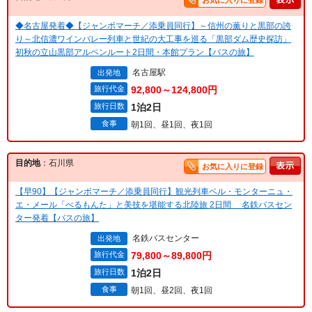
お気に入りに登録
◆名古屋発着◆【ジャンボマーチ／添乗員同行】～信州の薫りと黒部の誇
り～北信濃ワインバレー列車と世紀の大工事を巡る「黒部ダム歴史探訪」
初秋の立山黒部アルペンルート2日間・本館プラン【バスの旅】
名古屋駅
出発地
旅行代金
92,800～124,800円
旅行日数
1泊2日
食事
朝1回、昼1回、夜1回
目的地
：石川県
お気に入りに登録
【早90】【ジャンボマーチ／添乗員同行】観光列車ベル・モンターニュ・
エ・メール「べるもんた」と美技を堪能する北陸旅 2日間 名鉄バスセン
ター発着【バスの旅】
名鉄バスセンター
出発地
旅行代金
79,800～89,800円
旅行日数
1泊2日
食事
朝1回、昼2回、夜1回