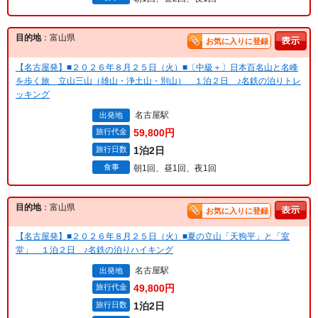
目的地
：富山県
お気に入りに登録
【名古屋発】■２０２６年８月２５日（火）■〔中級＋〕日本百名山と名峰
を歩く旅 立山三山（雄山・浄土山・別山） １泊２日 ♪名鉄の泊りトレ
ッキング
名古屋駅
出発地
旅行代金
59,800円
旅行日数
1泊2日
食事
朝1回、昼1回、夜1回
目的地
：富山県
お気に入りに登録
【名古屋発】■２０２６年８月２５日（火）■夏の立山「天狗平」と「室
堂」 １泊２日 ♪名鉄の泊りハイキング
名古屋駅
出発地
旅行代金
49,800円
旅行日数
1泊2日