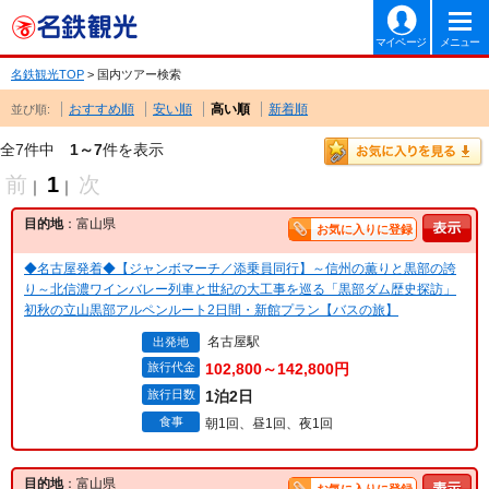
マイページ
メニュー
名鉄観光TOP
> 国内ツアー検索
おすすめ順
安い順
高い順
新着順
並び順:
全7件中
1～7
件を表示
前
1
次
｜
｜
目的地
：富山県
お気に入りに登録
◆名古屋発着◆【ジャンボマーチ／添乗員同行】～信州の薫りと黒部の誇
り～北信濃ワインバレー列車と世紀の大工事を巡る「黒部ダム歴史探訪」
初秋の立山黒部アルペンルート2日間・新館プラン【バスの旅】
名古屋駅
出発地
旅行代金
102,800～142,800円
旅行日数
1泊2日
食事
朝1回、昼1回、夜1回
目的地
：富山県