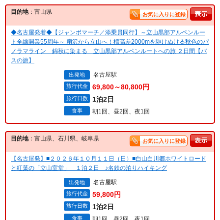
目的地
：富山県
お気に入りに登録
◆名古屋発着◆【ジャンボマーチ／添乗員同行】～立山黒部アルペンルー
ト全線開業55周年～ 扇沢から立山へ！標高差2000mを駆けぬける秋色のパ
ノラマライン 錦秋に染まる 立山黒部アルペンルートへの旅 ２日間【バ
スの旅】
名古屋駅
出発地
旅行代金
69,800～80,800円
旅行日数
1泊2日
食事
朝1回、昼2回、夜1回
目的地
：富山県、石川県、岐阜県
お気に入りに登録
【名古屋発】■２０２６年１０月１１日（日）■白山白川郷ホワイトロード
と紅葉の「立山室堂」 １泊２日 ♪名鉄の泊りハイキング
名古屋駅
出発地
旅行代金
59,800円
旅行日数
1泊2日
食事
朝1回、昼2回、夜1回